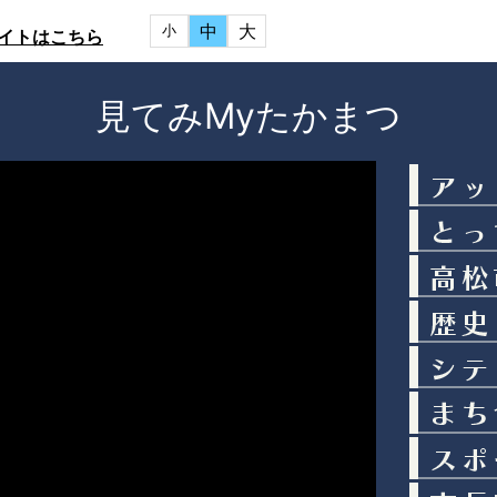
中
大
小
イトはこちら
見てみMyたかまつ