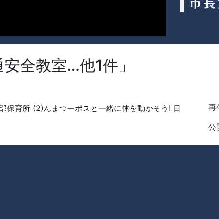
通安全教室…他1件」
再生
居東部保育所 (2)んまつーポスと一緒に体を動かそう! 日
公開