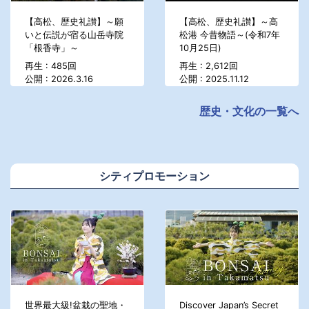
【高松、歴史礼讃】～願
【高松、歴史礼讃】～高
いと伝説が宿る山岳寺院
松港 今昔物語～(令和7年
「根香寺」～
10月25日)
再生 : 485回
再生 : 2,612回
公開 : 2026.3.16
公開 : 2025.11.12
歴史・文化の一覧へ
シティプロモーション
世界最大級!盆栽の聖地・
Discover Japan’s Secret