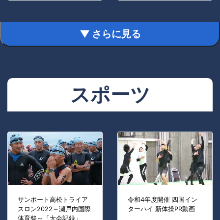
▼ さらに見る
スポーツ
サンポート高松トライア
令和4年度開催 四国イン
スロン2022～瀬戸内国際
ターハイ 新体操PR動画
体育祭～「大会記録」