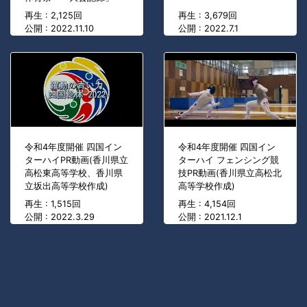
再生 : 2,125回
再生 : 3,679回
公開 : 2022.11.10
公開 : 2022.7.1
令和4年度開催 四国イン
令和4年度開催 四国イン
ターハイPR動画(香川県立
ターハイ フェンシング競
高松東高等学校、香川県
技PR動画(香川県立高松北
立坂出高等学校作成)
高等学校作成)
再生 : 1,515回
再生 : 4,154回
公開 : 2022.3.29
公開 : 2021.12.1