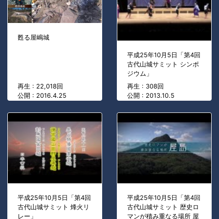
甦る屋嶋城
平成25年10月5日「第4回
古代山城サミット シンポ
ジウム」
再生 : 22,018回
再生 : 308回
公開 : 2016.4.25
公開 : 2013.10.5
平成25年10月5日「第4回
平成25年10月5日「第4回
古代山城サミット 烽火リ
古代山城サミット 歴史ロ
レー」
マンが積み重なる場所 屋