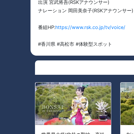
出演 宮武将吾(RSKアナウンサー)
ナレーション 岡田美奈子(RSKアナウンサー)
番組HP:
https://www.rsk.co.jp/tv/voice/
#香川県 #高松市 #体験型スポット