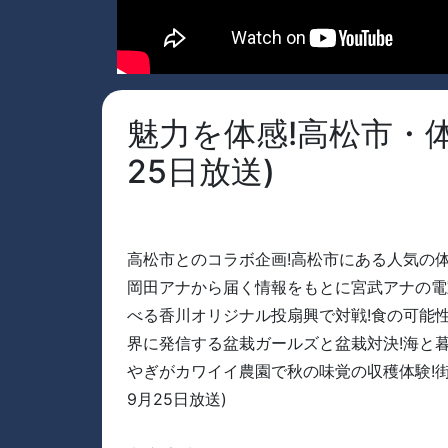
魅力を体感!高松市・体験
25日放送)
高松市とのコラボ企画!高松市にある人気の
岡田アナから届く情報をもとに宮武アナの電
べる香川オリジナル投扇興で対戦!食の可能
界に発信する盆栽ガールズと盆栽対決!海と暮
やぎがカワイイ農園で秋の味覚の収穫体験!街ネ
9月25日放送)