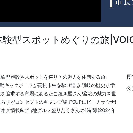
型スポットめぐりの旅|VOICE 
再生
体験型施設やスポットを巡りその魅力を体感する旅!
動キックボードが高松市中を駆け巡る!讃岐の歴史が学
公開
性を追求する市場にあるたこ焼き屋さん!盆栽の魅力を世
らすがコンセプトのキャンプ場でSUPにビーチサウナ!
タ情報&ご当地グルメ盛りだくさんの1時間!(2024年