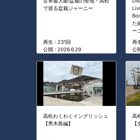
世界最大級!盆栽の聖地・高松
Dis
で巡る盆栽ジャーニー
Liv
Bo
た
ー
再生 : 231回
再生
公開 : 2026.6.29
公開
高松わくわくイングリッシュ
高
【男木島編】
【