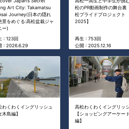
cover Japan’s Secret
高松一高生と中学生が挑む
ing Art City: Takamatsu
松のPR動画制作の舞台裏
nsai Journey(日本の隠れ
松プライドプロジェクト
絶景をめぐる:高松盆栽ジャ
2025】
ニー)
 : 123回
再生 : 753回
 : 2026.6.29
公開 : 2025.12.16
松わくわくイングリッシュ
高松わくわくイングリッ
女木島編】
【ショッピングアーケー
編】