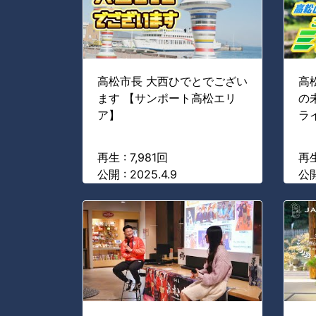
高松市長 大西ひでとでござい
高
ます 【サンポート高松エリ
の
ア】
ラ
再生 : 7,981回
再生
公開 : 2025.4.9
公開