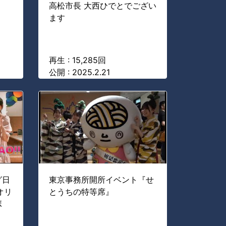
高松市長 大西ひでとでござい
ます
再生 : 15,285回
公開 : 2025.2.21
グ日
東京事務所開所イベント『せ
オリ
とうちの特等席』
ボ