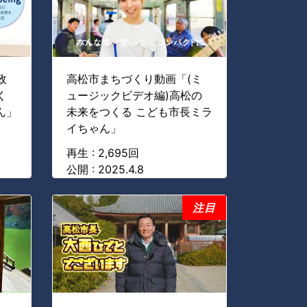
政
高松市まちづくり動画「(ミ
く
ュージックビデオ編)高松の
ん」
未来をつくる こども市長ミラ
イちゃん」
再生 : 2,695回
公開 : 2025.4.8
注目