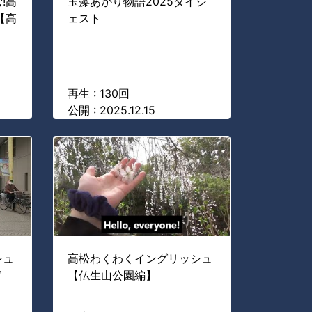
!高
玉藻あかり物語2025ダイジ
【高
ェスト
再生 : 130回
公開 : 2025.12.15
シュ
高松わくわくイングリッシュ
ド
【仏生山公園編】