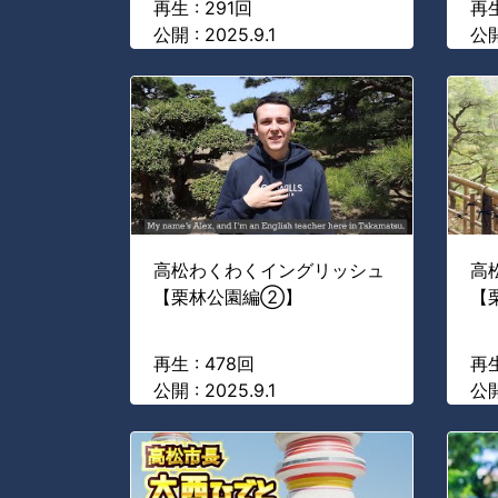
再生 : 291回
再生
公開 : 2025.9.1
公開
高松わくわくイングリッシュ
高
【栗林公園編②】
【
再生 : 478回
再生
公開 : 2025.9.1
公開