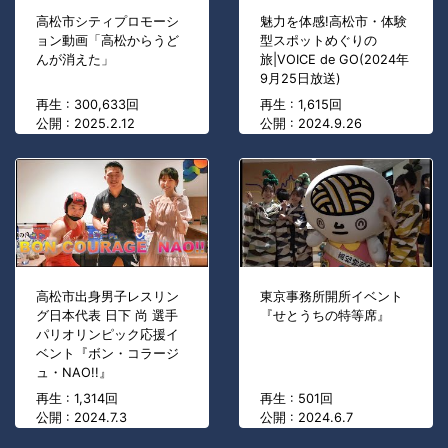
高松市シティプロモーシ
魅力を体感!高松市・体験
ョン動画「高松からうど
型スポットめぐりの
んが消えた」
旅|VOICE de GO(2024年
9月25日放送)
再生 : 300,633回
再生 : 1,615回
公開 : 2025.2.12
公開 : 2024.9.26
高松市出身男子レスリン
東京事務所開所イベント
グ日本代表 日下 尚 選手
『せとうちの特等席』
パリオリンピック応援イ
ベント『ボン・コラージ
ュ・NAO!!』
再生 : 1,314回
再生 : 501回
公開 : 2024.7.3
公開 : 2024.6.7