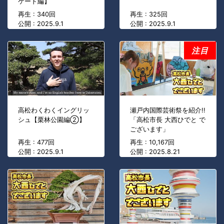
ケード編】
再生 : 340回
再生 : 325回
公開 : 2025.9.1
公開 : 2025.9.1
注目
高松わくわくイングリッ
瀬戸内国際芸術祭を紹介!!
シュ【栗林公園編②】
「高松市長 大西ひでと で
ございます」
再生 : 477回
再生 : 10,167回
公開 : 2025.9.1
公開 : 2025.8.21