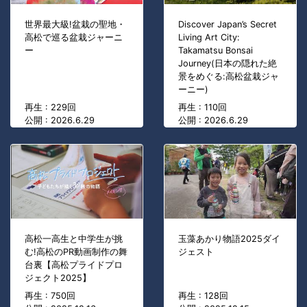
世界最大級!盆栽の聖地・
Discover Japan’s Secret
高松で巡る盆栽ジャーニ
Living Art City:
ー
Takamatsu Bonsai
Journey(日本の隠れた絶
景をめぐる:高松盆栽ジャ
ーニー)
再生 : 229回
再生 : 110回
公開 : 2026.6.29
公開 : 2026.6.29
高松一高生と中学生が挑
玉藻あかり物語2025ダイ
む!高松のPR動画制作の舞
ジェスト
台裏【高松プライドプロ
ジェクト2025】
再生 : 750回
再生 : 128回