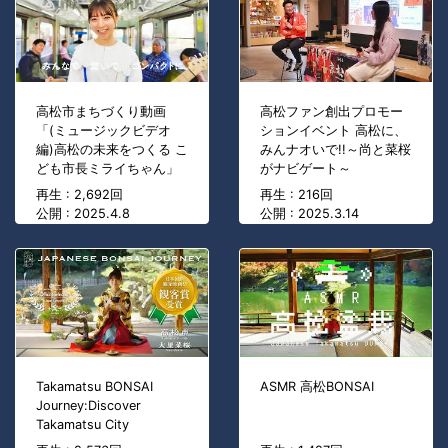
高松市まちづくり動画
高松ファン創出プロモー
「(ミュージックビデオ
ションイベント 高松に、
編)高松の未来をつくる こ
みんナオいで!!～尚と菜桜
ども市長ミライちゃん」
がナビゲート～
再生 : 2,692回
再生 : 216回
公開 : 2025.4.8
公開 : 2025.3.14
Takamatsu BONSAI
ASMR 高松BONSAI
Journey:Discover
Takamatsu City