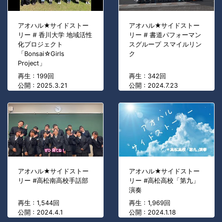
アオハル★サイドストー
アオハル★サイドストー
リー # 香川大学 地域活性
リー # 書道パフォーマン
化プロジェクト
スグループ スマイルリン
「Bonsai☆Girls
ク
Project」
再生 : 199回
再生 : 342回
公開 : 2025.3.21
公開 : 2024.7.23
アオハル★サイドストー
アオハル★サイドストー
リー #高松南高校手話部
リー #高松高校「第九」
演奏
再生 : 1,544回
再生 : 1,969回
公開 : 2024.4.1
公開 : 2024.1.18