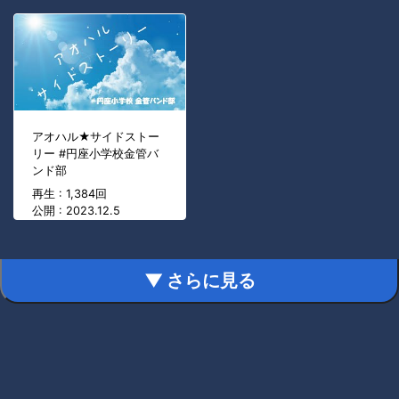
アオハル★サイドストー
リー #円座小学校金管バ
ンド部
再生 : 1,384回
公開 : 2023.12.5
▼ さらに見る