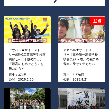
注目
アオハル★サイドストー
アオハル★サイドストー
リー#高松工芸高等学校演
リー #高松第一高等学校
劇部 _～二十歳の門出、
吹奏楽部 ～香川の魅力を
「最高のおめでとう」を
音楽に乗せて伝えたい～
舞台から～
再生 : 374回
再生 : 8,679回
公開 : 2026.2.20
公開 : 2025.8.21