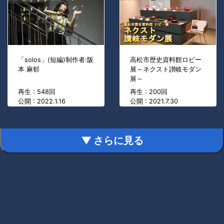
「solos」(短編)制作者:阪
高松市歴史資料館ロビー
本 麻郁
展～ネクスト讃岐モダン
展～
再生 : 548回
再生 : 200回
公開 : 2022.1.16
公開 : 2021.7.30
▼ さらに見る