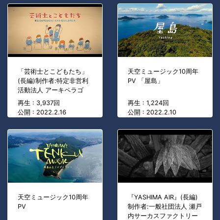
「芸術士とこどもたち」
天空ミュージック10周年
(長編)制作者:特定非営利
PV 「屋島」
活動法人 アーキペラゴ
再生 : 3,937回
再生 : 1,224回
公開 : 2022.2.16
公開 : 2022.2.10
天空ミュージック10周年
『YASHIMA AIR』(長編)
PV
制作者:一般社団法人 瀬戸
内サーカスファクトリー