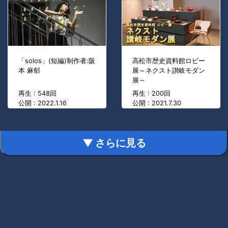
「solos」(短編)制作者:阪
高松市歴史資料館ロビー
本 麻郁
展～ネクスト讃岐モダン
展～
再生 : 548回
再生 : 200回
公開 : 2022.1.16
公開 : 2021.7.30
▼ さらに見る