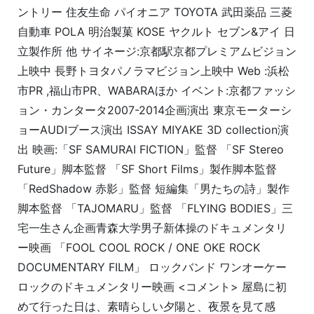
ントリー 住友生命 パイオニア TOYOTA 武田薬品 三菱
自動車 POLA 明治製菓 KOSE ヤクルト セブン&アイ 日
立製作所 他 サイネージ:京都駅京都プレミアムビジョン
上映中 長野トヨタパノラマビジョン上映中 Web :浜松
市PR ,福山市PR、WABARAほか イベント:京都ファッシ
ョン・カンタータ2007-2014企画演出 東京モーターシ
ョーAUDIブース演出 ISSAY MIYAKE 3D collection演
出 映画:「SF SAMURAI FICTION」監督 「SF Stereo
Future」脚本監督 「SF Short Films」製作脚本監督
「RedShadow 赤影」監督 短編集「男たちの詩」製作
脚本監督 「TAJOMARU」監督 「FLYING BODIES」三
宅一生さん企画青森大学男子新体操のドキュメンタリ
ー映画 「FOOL COOL ROCK / ONE OKE ROCK
DOCUMENTARY FILM」 ロックバンド ワンオーケー
ロックのドキュメンタリー映画 <コメント> 屋島に初
めて行った日は、素晴らしい夕陽と、夜景を見て感