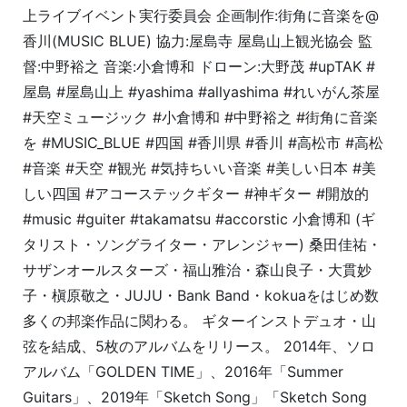
上ライブイベント実行委員会 企画制作:街角に音楽を@
香川(MUSIC BLUE) 協力:屋島寺 屋島山上観光協会 監
督:中野裕之 音楽:小倉博和 ドローン:大野茂 #upTAK #
屋島 #屋島山上 #yashima #allyashima #れいがん茶屋
#天空ミュージック #小倉博和 #中野裕之 #街角に音楽
を #MUSIC_BLUE #四国 #香川県 #香川 #高松市 #高松
#音楽 #天空 #観光 #気持ちいい音楽 #美しい日本 #美
しい四国 #アコーステックギター #神ギター #開放的
#music #guiter #takamatsu #accorstic 小倉博和 (ギ
タリスト・ソングライター・アレンジャー) 桑田佳祐・
サザンオールスターズ・福山雅治・森山良子・大貫妙
子・槇原敬之・JUJU・Bank Band・kokuaをはじめ数
多くの邦楽作品に関わる。 ギターインストデュオ・山
弦を結成、5枚のアルバムをリリース。 2014年、ソロ
アルバム「GOLDEN TIME」、2016年「Summer
Guitars」、2019年「Sketch Song」「Sketch Song