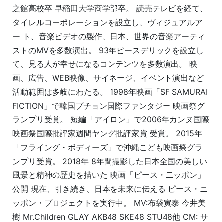
之館高校卒 早稲田大学商学部卒。 読売テレビを経て、
タイレルコーポレーションを設立し、ヴィジュアルア
ー ト、音楽ビデオの製作、日本、世界の音楽アーティ
ストのMVを多数演出。 93年ピースデリックを設立し
て、見る人が幸せになるコンテンツを多数演出。 映
画、広告、WEB映像、サイネージ、イベント演出など
活動範囲は多岐にわたる。 1998年映画「SF SAMURAI
FICTION」で韓国プチョン国際ファンタジー 映画祭グ
ランプリ受賞。 短編「アイロン」で2006年カンヌ国際
映画祭国際批評家週間ヤング批評家賞 受賞。 2015年
「フライング・ボディーズ」で沖縄こども映画祭グラ
ンプリ受賞。 2018年 8年間撮影した日本全国の美しい
風景と精神の歴史を描いた 映画「ピース・二ッポン」
公開 現在、引き続き、日本を未来に伝える ピース・ニ
ッポン・プロジェクトを実行中。 MV:布袋寅泰 今井美
樹 Mr.Children GLAY AKB48 SKE48 STU48他 CM: サ