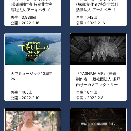
(長編)制作者:特定非営利
(短編)制作者:特定非営利
活動法人 アーキペラゴ
活動法人 アーキペラゴ
再生 : 3,938回
再生 : 742回
公開 : 2022.2.16
公開 : 2022.2.16
天空ミュージック10周年
『YASHIMA AIR』(長編)
PV
制作者:一般社団法人 瀬戸
内サーカスファクトリー
再生 : 465回
再生 : 841回
公開 : 2022.2.10
公開 : 2022.2.8