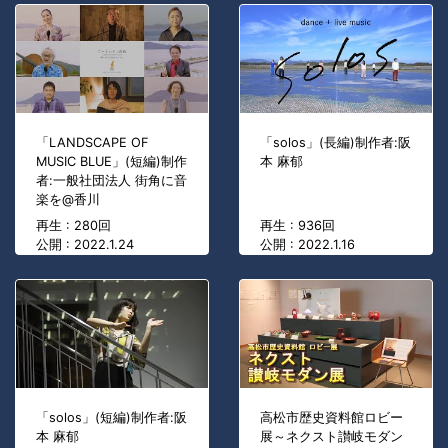
「LANDSCAPE OF
「solos」(長編)制作者:阪
MUSIC BLUE」(短編)制作
本 麻郁
者:一般社団法人 街角に音
楽を@香川
再生 : 280回
再生 : 936回
公開 : 2022.1.24
公開 : 2022.1.16
「solos」(短編)制作者:阪
高松市歴史資料館ロビー
本 麻郁
展～ネクスト讃岐モダン