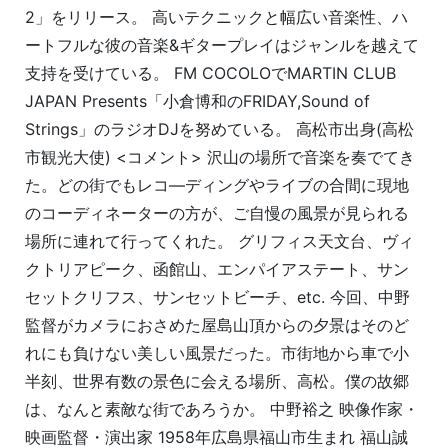
2」をリリース。 高いテクニックと幅広い音楽性、ハ
ートフルな彼の音楽&ギタープレイはジャンルを越えて
支持を受けている。 FM COCOLOでMARTIN CLUB
JAPAN Presents「小倉博和のFRIDAY,Sound of
Strings」のラジオDJを努めている。 高松市出身(高松
市観光大使) <コメント> 沢山の場所で音楽を奏でてき
た。どの街でもレコ―ディングやライブの合間に現地
のコーディネーターの方が、ご自慢の風景が見られる
場所に連れて行ってくれた。 グリフィス天文台、ヴィ
クトリアピーク、函館山、エンパイアステート、サン
セットクリフス、サンセットビーチ、etc. 今回、中野
監督がカメラにおさめた屋島山頂からの夕景はそのど
れにも負けない美しい風景だった。市街地から車で小
半刻、世界有数の景色に会える場所、高松。僕の故郷
は、なんと素敵な街であろうか。 中野裕之 映像作家・
映画監督・演出家 1958年広島県福山市生まれ 福山誠