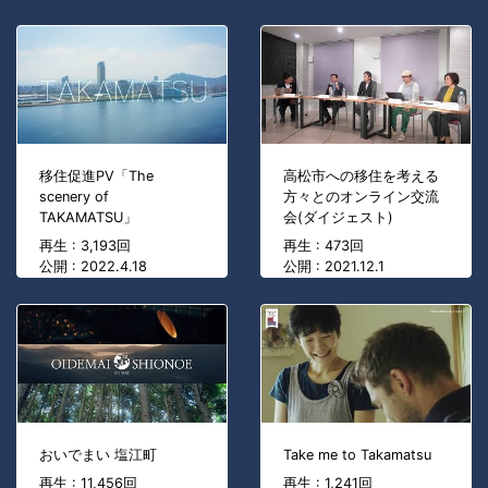
移住促進PV「The
高松市への移住を考える
scenery of
方々とのオンライン交流
TAKAMATSU」
会(ダイジェスト)
再生 : 3,193回
再生 : 473回
公開 : 2022.4.18
公開 : 2021.12.1
おいでまい 塩江町
Take me to Takamatsu
再生 : 11,456回
再生 : 1,241回