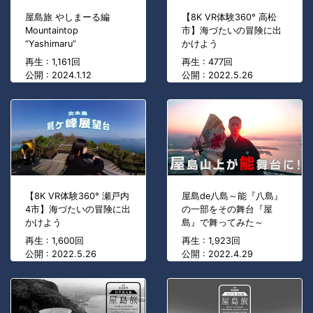
屋島旅 やしまーる編
【8K VR体験360° 高松
Mountaintop
市】海づたいの冒険に出
“Yashimaru”
かけよう
再生 : 1,161回
再生 : 477回
公開 : 2024.1.12
公開 : 2022.5.26
【8K VR体験360° 瀬戸内
屋島de八島～能『八島』
4市】海づたいの冒険に出
の一部をその舞台『屋
かけよう
島』で舞ってみた～
再生 : 1,600回
再生 : 1,923回
公開 : 2022.5.26
公開 : 2022.4.29