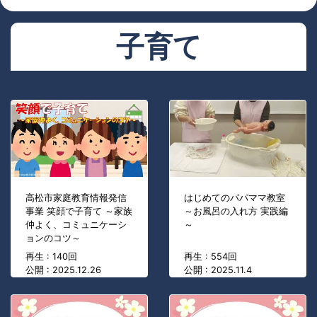
子育て
高松市家庭教育情報発信
はじめてのパパママ教室
事業 笑顔で子育て ～家族
～お風呂の入れ方 実践編
仲よく、コミュニケーシ
～
ョンのコツ～
再生 : 140回
再生 : 554回
公開 : 2025.12.26
公開 : 2025.11.4