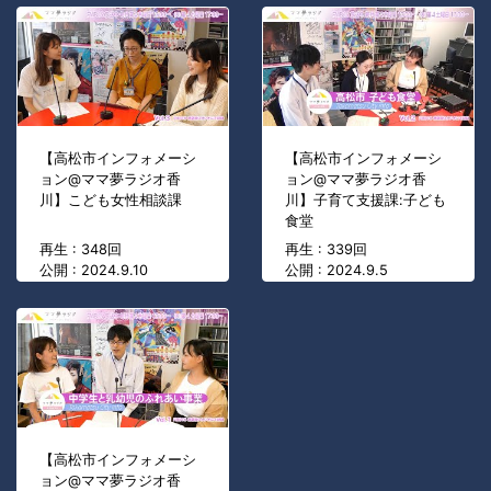
【高松市インフォメーシ
【高松市インフォメーシ
ョン@ママ夢ラジオ香
ョン@ママ夢ラジオ香
川】こども女性相談課
川】子育て支援課:子ども
食堂
再生 : 348回
再生 : 339回
公開 : 2024.9.10
公開 : 2024.9.5
【高松市インフォメーシ
ョン@ママ夢ラジオ香