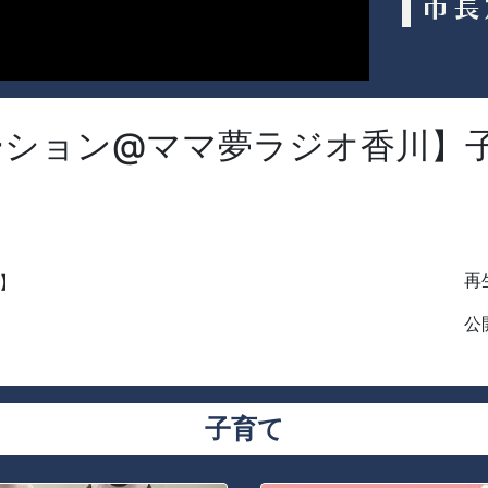
ション@ママ夢ラジオ香川】子
再生
】
公開
子育て