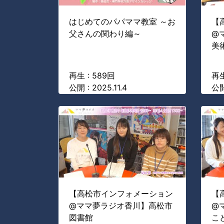
はじめてのパパママ教室 ～お
【
父さんの関わり編～
@
美
再生 : 589回
再生
公開 : 2025.11.4
公開
【高松市インフォメーション
【
@ママ夢ラジオ香川】高松市
@
図書館
こ