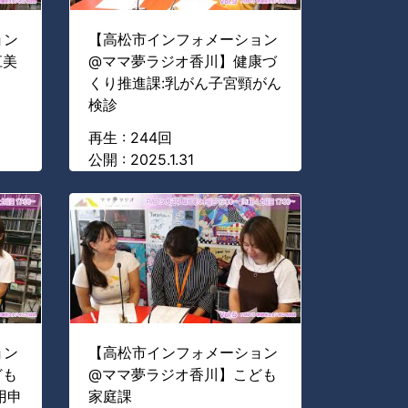
ョン
【高松市インフォメーション
江美
@ママ夢ラジオ香川】健康づ
くり推進課:乳がん子宮頸がん
検診
再生 : 244回
公開 : 2025.1.31
ョン
【高松市インフォメーション
ども
@ママ夢ラジオ香川】こども
用申
家庭課