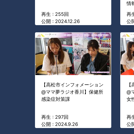
情
再生 : 255回
再生
公開 : 2024.12.26
公開
【高松市インフォメーション
【
@ママ夢ラジオ香川】保健所
@
感染症対策課
女
再生 : 297回
再生
公開 : 2024.9.26
公開