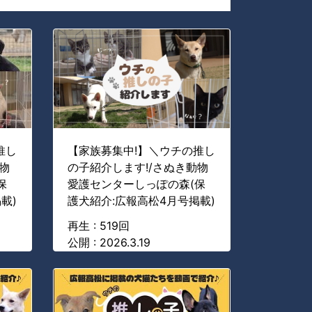
推し
【家族募集中!】＼ウチの推し
物
の子紹介します!/さぬき動物
保
愛護センターしっぽの森(保
載)
護犬紹介:広報高松4月号掲載)
再生 : 519回
公開 : 2026.3.19