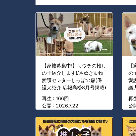
【家族募集中!】＼ウチの推し
【
の子紹介します!/さぬき動物
の
愛護センターしっぽの森(保
愛
護犬紹介:広報高松8月号掲載)
護
再生 : 166回
再生
公開 : 2026.7.22
公開