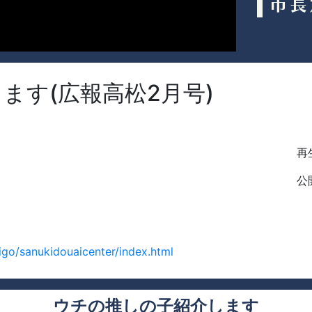
ます(広報高松2月号)
再生
公開
igo/sanukidouaicenter/index.html
ウチの推しの子紹介します