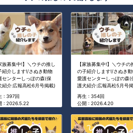
家族募集中!】＼ウチの推し
【家族募集中!】＼ウチの
子紹介します!/さぬき動物
の子紹介します!/さぬき動
護センターしっぽの森(保
愛護センターしっぽの森(
犬紹介:広報高松6月号掲載)
護犬紹介:広報高松5月号掲
 : 397回
再生 : 354回
 : 2026.5.22
公開 : 2026.4.20