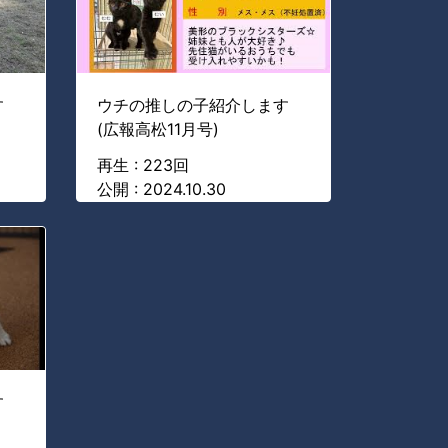
す
ウチの推しの子紹介します
(広報高松11月号)
再生 : 223回
公開 : 2024.10.30
す