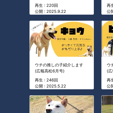
再生 : 220回
再生
公開 : 2025.9.22
公開
ウチの推しの子紹介します
ウ
(広報高松6月号)
(
再生 : 246回
再生
公開 : 2025.5.22
公開