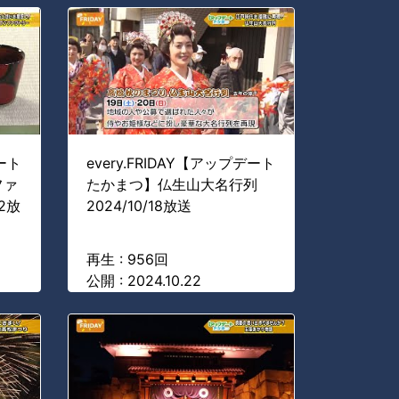
デート
every.FRIDAY【アップデート
ファ
たかまつ】仏生山大名行列
22放
2024/10/18放送
再生 : 956回
公開 : 2024.10.22