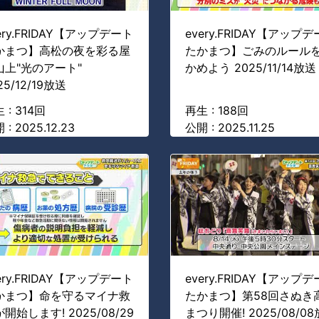
ery.FRIDAY【アップデート
every.FRIDAY【アップ
かまつ】高松の夜を彩る屋
たかまつ】ごみのルール
山上"光のアート"
かめよう 2025/11/14放送
25/12/19放送
 : 314回
再生 : 188回
 : 2025.12.23
公開 : 2025.11.25
ery.FRIDAY【アップデート
every.FRIDAY【アップ
かまつ】命を守るマイナ救
たかまつ】第58回さぬき
開始します! 2025/08/29
まつり開催! 2025/08/0