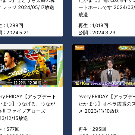
かまつ】せとうち太鼓の鼻
たかまつ】開館20周年サ
レッジ 2024/05/17放送
ートホールです 2024/03/
放送
 : 1,288回
再生 : 1,018回
 : 2024.5.21
公開 : 2024.3.29
ery.FRIDAY【アップデート
every.FRIDAY【アップ
かまつ】つなげる、つなが
たかまつ】オペラ鑑賞の
香川ファイブアローズ
メ 2023/11/10放送
23/12/15放送
 : 577回
再生 : 295回