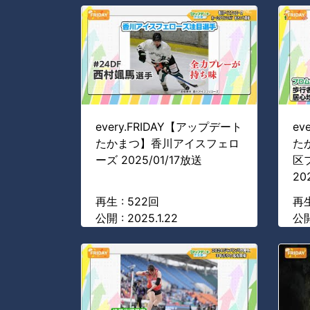
every.FRIDAY【アップデート
ev
たかまつ】香川アイスフェロ
た
ーズ 2025/01/17放送
区
20
再生 : 522回
再生
公開 : 2025.1.22
公開