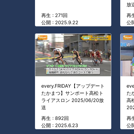
放
再生 : 271回
再生
公開 : 2025.9.22
公開
every.FRIDAY【アップデート
ev
たかまつ】サンポート高松ト
た
ライアスロン 2025/06/20放
高
送
20
再生 : 892回
再生
公開 : 2025.6.23
公開