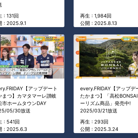
送
 : 131回
再生 : 1,984回
 : 2025.9.1
公開 : 2025.8.13
ery.FRIDAY【アップデート
every.FRIDAY【アップ
かまつ】カマタマーレ讃岐
たかまつ】「高松BONSA
松市ホームタウンDAY
ーリズム商品」発売中!
25/05/30放送
2025/03/21放送
 : 541回
再生 : 293回
 : 2025.6.3
公開 : 2025.3.24