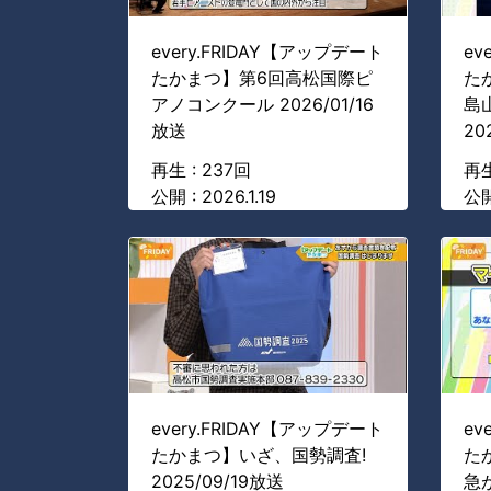
every.FRIDAY【アップデート
ev
たかまつ】第6回高松国際ピ
た
アノコンクール 2026/01/16
島
放送
20
再生 : 237回
再生
公開 : 2026.1.19
公開
every.FRIDAY【アップデート
ev
たかまつ】いざ、国勢調査!
た
2025/09/19放送
急が