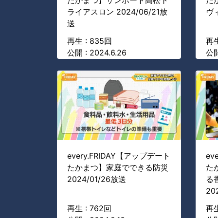
たかまつ】サンポート高松ト
た
ライアスロン 2024/06/21放
ヴィ
送
再生 : 835回
再生
公開 : 2024.6.26
公開
every.FRIDAY【アップデート
ev
たかまつ】家庭でできる防災
た
2024/01/26放送
る
20
再生 : 762回
再生