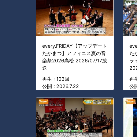
every.FRIDAY【アップデート
ev
たかまつ】アフィニス夏の音
た
楽祭2026高松 2026/07/17放
ラ
送
20
再生 : 103回
再生
公開 : 2026.7.22
公開