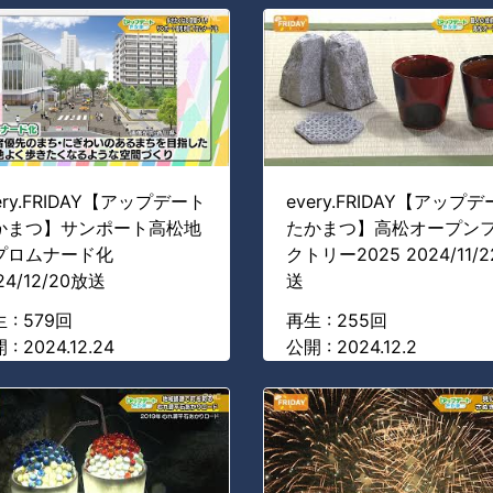
ery.FRIDAY【アップデート
every.FRIDAY【アップ
かまつ】サンポート高松地
たかまつ】高松オープン
プロムナード化
クトリー2025 2024/11/
24/12/20放送
送
 : 579回
再生 : 255回
 : 2024.12.24
公開 : 2024.12.2