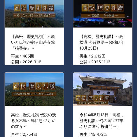
【高松、歴史礼讃】～願
【高松、歴史礼讃】～高
いと伝説が宿る山岳寺院
松港 今昔物語～(令和7年
「根香寺」～
10月25日)
再生 : 485回
再生 : 2,612回
公開 : 2026.3.16
公開 : 2025.11.12
高松、歴史礼讃 伝説の残
令和4年8月13日「高松 、
る女木島～島に息づく宝
歴史礼讃～幻の国宝77年
の数々～
ぶりに復活 桜御門～」
再生 : 2,754回
再生 : 15,472回