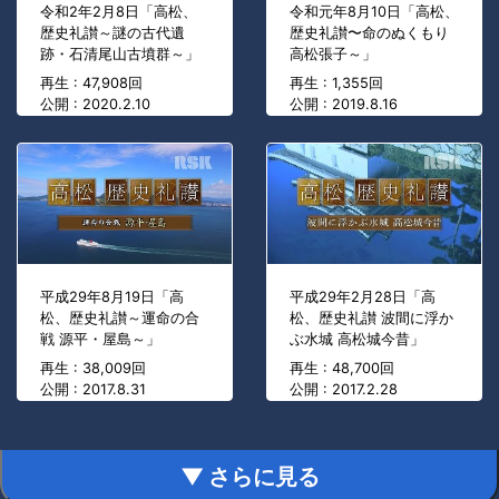
令和2年2月8日「高松、
令和元年8月10日「高松、
歴史礼讃～謎の古代遺
歴史礼讃〜命のぬくもり
跡・石清尾山古墳群～」
高松張子～」
再生 : 47,908回
再生 : 1,355回
公開 : 2020.2.10
公開 : 2019.8.16
平成29年8月19日「高
平成29年2月28日「高
松、歴史礼讃～運命の合
松、歴史礼讃 波間に浮か
戦 源平・屋島～」
ぶ水城 高松城今昔」
再生 : 38,009回
再生 : 48,700回
公開 : 2017.8.31
公開 : 2017.2.28
▼ さらに見る