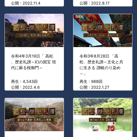
公開 : 2022.11.4
公開 : 2022.8.17
令和4年3月19日「 高松
令和3年8月28日 「高
、歴史礼讃～幻の国宝 現
松、歴史礼讃～文化と共
代に蘇る桜御門～
に生きる 讃岐のり染め
～」
再生 : 4,543回
再生 : 988回
公開 : 2022.4.6
公開 : 2022.1.27