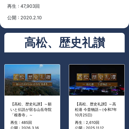
再生 : 47,903回
公開 : 2020.2.10
高松、歴史礼讃
【高松、歴史礼讃】～願
【高松、歴史礼讃】～高
いと伝説が宿る山岳寺院
松港 今昔物語～(令和7年
「根香寺」～
10月25日)
再生 : 485回
再生 : 2,610回
公開 : 2026.3.16
公開 : 2025.11.12