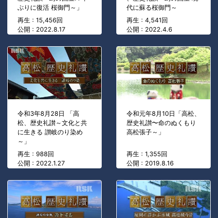
ぶりに復活 桜御門～」
代に蘇る桜御門～
再生 : 15,456回
再生 : 4,541回
公開 : 2022.8.17
公開 : 2022.4.6
令和3年8月28日 「高
令和元年8月10日「高松、
松、歴史礼讃～文化と共
歴史礼讃〜命のぬくもり
に生きる 讃岐のり染め
高松張子～」
～」
再生 : 988回
再生 : 1,355回
公開 : 2022.1.27
公開 : 2019.8.16