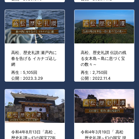
高松、歴史礼讃 瀬戸内に
高松、歴史礼讃 伝説の残
春を告げる イカナゴ込し
る女木島～島に息づく宝
網
の数々～
再生 : 5,105回
再生 : 2,750回
公開 : 2023.3.29
公開 : 2022.11.4
令和4年8月13日「高松 、
令和4年3月19日「 高松
歴史礼讃～幻の国宝77年
、歴史礼讃～幻の国宝 現