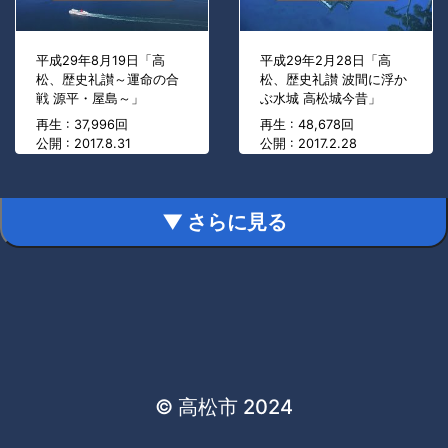
平成29年8月19日「高
平成29年2月28日「高
松、歴史礼讃～運命の合
松、歴史礼讃 波間に浮か
戦 源平・屋島～」
ぶ水城 高松城今昔」
再生 : 37,996回
再生 : 48,678回
公開 : 2017.8.31
公開 : 2017.2.28
▼ さらに見る
© 高松市 2024