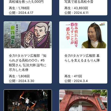
高松城を救った5,000円
写真で巡る高松今昔
再生 : 1,788回
再生 : 43,893回
公開 : 2024.4.17
公開 : 2024.4.11
全力!!タカマツ広報部『知
全力!!タカマツ広報部 暮
られざる高松の○○』#5
らしを支えるまもりん隊
観賢さん 弘法大師 諡号に
尽力した名僧
再生 : 1,808回
再生 : 411回
公開 : 2024.3.30
公開 : 2024.3.4