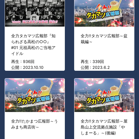
全力タカマツ広報部『知
全力!!タカマツ広報部～盆
られざる高松の○○』
栽編～
#01 元祖高松のご当地ア
イドル
再生 : 936回
再生 : 339回
公開 : 2023.10.10
公開 : 2023.6.2
全力!!たかまつ広報部～う
全力!!タカマツ広報部～屋
みまち商店街～
島山上交流拠点施設「や
しまーる」～(後編)