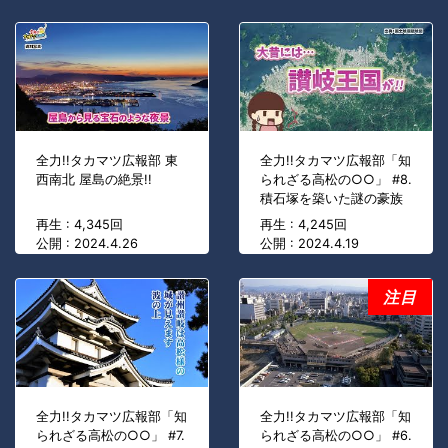
全力!!タカマツ広報部 東
全力!!タカマツ広報部「知
西南北 屋島の絶景!!
られざる高松の○○」 #8.
積石塚を築いた謎の豪族
再生 : 4,345回
再生 : 4,245回
公開 : 2024.4.26
公開 : 2024.4.19
注目
全力!!タカマツ広報部「知
全力!!タカマツ広報部「知
られざる高松の○○」 #7.
られざる高松の○○」 #6.