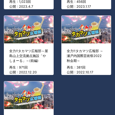
再生 : 1,023回
再生 : 456回
公開 : 2023.4.7
公開 : 2023.1.17
全力!!タカマツ広報部～屋
全力!!タカマツ広報部 ～
島山上交流拠点施設「や
瀬戸内国際芸術祭2022
しまーる」～(前編)
秋会期～
再生 : 971回
再生 : 381回
公開 : 2022.12.20
公開 : 2022.10.17