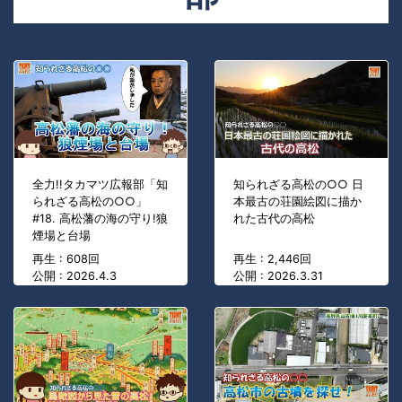
全力!!タカマツ広報部「知
知られざる高松の○○ 日
られざる高松の○○」
本最古の荘園絵図に描か
#18. 高松藩の海の守り!狼
れた古代の高松
煙場と台場
再生 : 608回
再生 : 2,446回
公開 : 2026.4.3
公開 : 2026.3.31