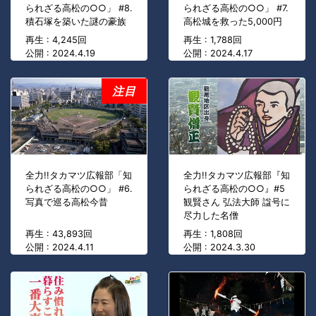
られざる高松の○○」 #8.
られざる高松の○○」 #7.
積石塚を築いた謎の豪族
高松城を救った5,000円
再生 : 4,245回
再生 : 1,788回
公開 : 2024.4.19
公開 : 2024.4.17
注目
全力!!タカマツ広報部「知
全力!!タカマツ広報部『知
られざる高松の○○」 #6.
られざる高松の○○』#5
写真で巡る高松今昔
観賢さん 弘法大師 諡号に
尽力した名僧
再生 : 43,893回
再生 : 1,808回
公開 : 2024.4.11
公開 : 2024.3.30