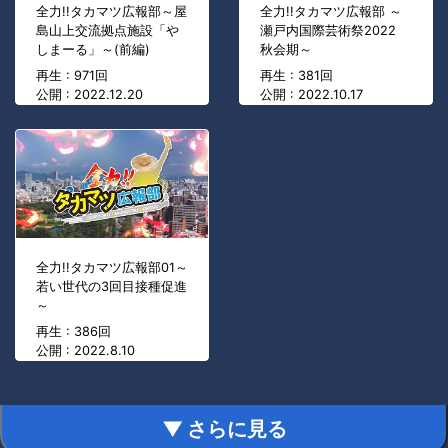
全力!!タカマツ広報部～屋
全力!!タカマツ広報部 ～
島山上交流拠点施設「や
瀬戸内国際芸術祭2022
しまーる」～(前編)
秋会期～
再生 : 971回
再生 : 381回
公開 : 2022.12.20
公開 : 2022.10.17
全力!!タカマツ広報部01～
若い世代の3回目接種促進
～
再生 : 386回
公開 : 2022.8.10
▼ さらに見る