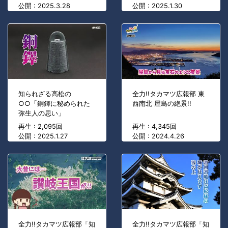
公開 : 2025.3.28
公開 : 2025.1.30
知られざる高松の
全力!!タカマツ広報部 東
○○「銅鐸に秘められた
西南北 屋島の絶景!!
弥生人の思い」
再生 : 2,095回
再生 : 4,345回
公開 : 2025.1.27
公開 : 2024.4.26
全力!!タカマツ広報部「知
全力!!タカマツ広報部「知