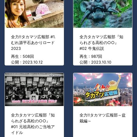
全力!!タカマツ広報部 #1.
全力タカマツ広報部『知
むれ源平石あかりロード
られざる高松の○○』
2023
#02 牛鬼伝説
再生 : 508回
再生 : 987回
公開 : 2023.10.12
公開 : 2023.10.10
全力タカマツ広報部『知
全力!!タカマツ広報部～盆
られざる高松の○○』
栽編～
#01 元祖高松のご当地ア
イドル