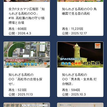
全力!!タカマツ広報部「知
知られざる高松の○○ 鳥
られざる高松の○○」
瞰図で見る昔の高松
#18. 高松藩の海の守り!狼
煙場と台場
再生 : 608回
再生 : 11,231回
公開 : 2026.4.3
公開 : 2025.12.17
知られざる高松の
知られざる高松の
○○「高松市の古墳を探
○○「男木島・女木島 灯
せ!」
台物語」
再生 : 523回
再生 : 594回
公開 : 2025.11.13
公開 : 2025.10.3