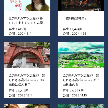
全力!!タカマツ広報部 暮
『佐料編笠神楽』
らしを支えるまもりん隊
再生 : 411回
再生 : 1,474回
公開 : 2024.3.4
公開 : 2024.1.26
全力!!タカマツ広報部『知
全力!!タカマツ広報部『知
られざる高松の○○』 #4
られざる高松の○○』#03
高松に伝わる門
由良山の石
再生 : 1,214回
再生 : 4,236回
公開 : 2023.12.1
公開 : 2023.11.15