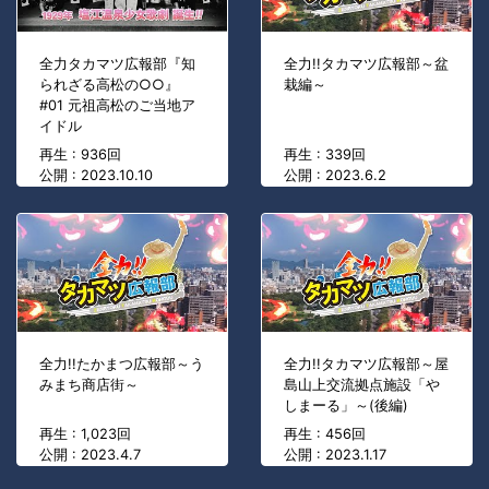
全力タカマツ広報部『知
全力!!タカマツ広報部～盆
られざる高松の○○』
栽編～
#01 元祖高松のご当地ア
イドル
再生 : 936回
再生 : 339回
公開 : 2023.10.10
公開 : 2023.6.2
全力!!たかまつ広報部～う
全力!!タカマツ広報部～屋
みまち商店街～
島山上交流拠点施設「や
しまーる」～(後編)
再生 : 1,023回
再生 : 456回
公開 : 2023.4.7
公開 : 2023.1.17