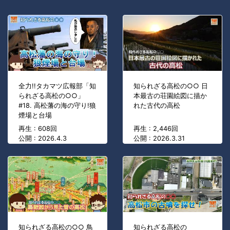
全力!!タカマツ広報部「知
知られざる高松の○○ 日
られざる高松の○○」
本最古の荘園絵図に描か
#18. 高松藩の海の守り!狼
れた古代の高松
煙場と台場
再生 : 608回
再生 : 2,446回
公開 : 2026.4.3
公開 : 2026.3.31
知られざる高松の○○ 鳥
知られざる高松の