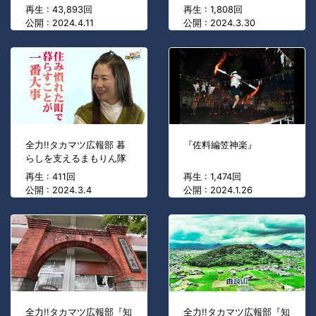
再生 : 43,893回
再生 : 1,808回
公開 : 2024.4.11
公開 : 2024.3.30
全力!!タカマツ広報部 暮
『佐料編笠神楽』
らしを支えるまもりん隊
再生 : 411回
再生 : 1,474回
公開 : 2024.3.4
公開 : 2024.1.26
全力!!タカマツ広報部『知
全力!!タカマツ広報部『知