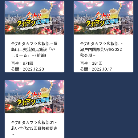
全力!!タカマツ広報部～屋
全力!!タカマツ広報部 ～
島山上交流拠点施設「や
瀬戸内国際芸術祭2022
しまーる」～(前編)
秋会期～
再生 : 971回
再生 : 381回
公開 : 2022.12.20
公開 : 2022.10.17
全力!!タカマツ広報部01～
若い世代の3回目接種促進
～