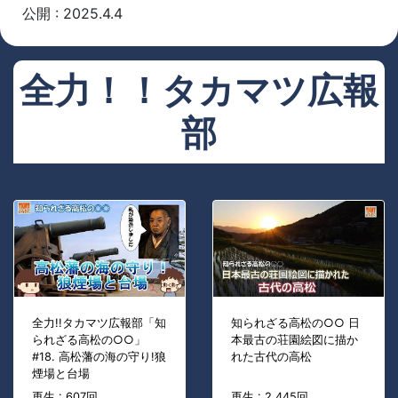
公開 : 2025.4.4
全力！！タカマツ広報
部
全力!!タカマツ広報部「知
知られざる高松の○○ 日
られざる高松の○○」
本最古の荘園絵図に描か
#18. 高松藩の海の守り!狼
れた古代の高松
煙場と台場
再生 : 607回
再生 : 2,445回