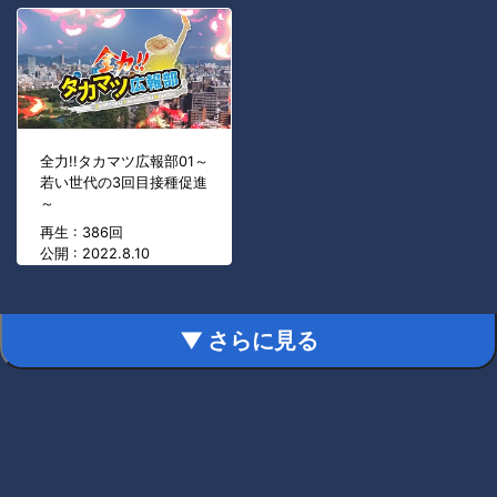
全力!!タカマツ広報部01～
若い世代の3回目接種促進
～
再生 : 386回
公開 : 2022.8.10
▼ さらに見る