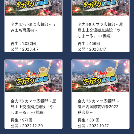
全力!!たかまつ広報部～う
全力!!タカマツ広報部～屋
みまち商店街～
島山上交流拠点施設「や
しまーる」～(後編)
再生 : 1,022回
再生 : 456回
公開 : 2023.4.7
公開 : 2023.1.17
全力!!タカマツ広報部～屋
全力!!タカマツ広報部 ～
島山上交流拠点施設「や
瀬戸内国際芸術祭2022
しまーる」～(前編)
秋会期～
再生 : 971回
再生 : 381回
公開 : 2022.12.20
公開 : 2022.10.17