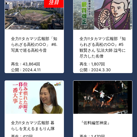
注目
全力!!タカマツ広報部「知
全力!!タカマツ広報部『知
られざる高松の○○」 #6.
られざる高松の○○』#5
写真で巡る高松今昔
観賢さん 弘法大師 諡号に
尽力した名僧
再生 : 43,864回
再生 : 1,807回
公開 : 2024.4.11
公開 : 2024.3.30
全力!!タカマツ広報部 暮
『佐料編笠神楽』
らしを支えるまもりん隊
再生 : 411回
再生 : 1,470回