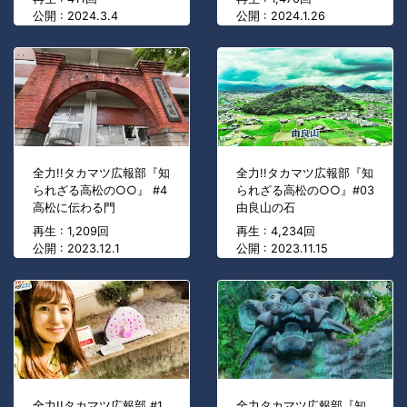
公開 : 2024.3.4
公開 : 2024.1.26
全力!!タカマツ広報部『知
全力!!タカマツ広報部『知
られざる高松の○○』 #4
られざる高松の○○』#03
高松に伝わる門
由良山の石
再生 : 1,209回
再生 : 4,234回
公開 : 2023.12.1
公開 : 2023.11.15
全力!!タカマツ広報部 #1.
全力タカマツ広報部『知