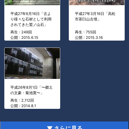
平成27年6月16日「古よ
平成27年3月16日「高松
り様々な石材として利用
市茶臼山古墳」
されてきた鷲ノ山石」
再生 : 249回
再生 : 755回
公開 : 2015.6.15
公開 : 2015.3.16
平成26年8月1日「〜郷土
の文豪・菊池寛〜」
再生 : 2,112回
公開 : 2014.8.1
▼ さらに見る