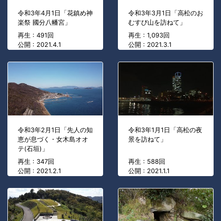
令和3年4月1日「花鎮め神
令和3年3月1日「高松のお
楽祭 國分八幡宮」
むすび山を訪ねて」
再生 : 491回
再生 : 1,093回
公開 : 2021.4.1
公開 : 2021.3.1
令和3年2月1日「先人の知
令和3年1月1日「高松の夜
恵が息づく・女木島オオ
景を訪ねて」
テ(石垣)」
再生 : 347回
再生 : 588回
公開 : 2021.2.1
公開 : 2021.1.1