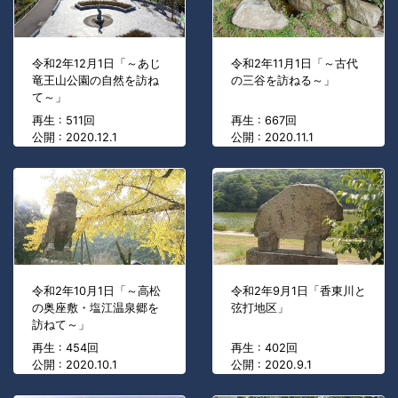
令和2年12月1日「～あじ
令和2年11月1日「～古代
竜王山公園の自然を訪ね
の三谷を訪ねる～」
て～」
再生 : 511回
再生 : 667回
公開 : 2020.12.1
公開 : 2020.11.1
令和2年10月1日「～高松
令和2年9月1日「香東川と
の奥座敷・塩江温泉郷を
弦打地区」
訪ねて～」
再生 : 454回
再生 : 402回
公開 : 2020.10.1
公開 : 2020.9.1