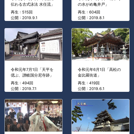
伝わる古式泳法 水任流」
の水がめ亀井戸」
再生 : 515回
再生 : 604回
公開 : 2019.9.1
公開 : 2019.8.1
令和元年7月1日「天平を
令和元年6月1日「高松の
偲ぶ、讃岐国分尼寺跡」
金比羅街道」
再生 : 494回
再生 : 419回
公開 : 2019.7.1
公開 : 2019.6.1