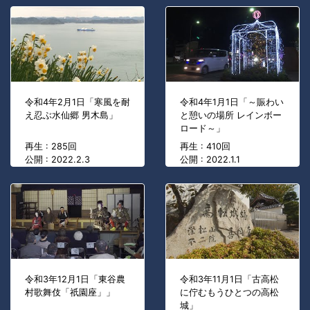
令和4年2月1日「寒風を耐
令和4年1月1日「～賑わい
え忍ぶ水仙郷 男木島」
と憩いの場所 レインボー
ロード～」
再生 : 285回
再生 : 410回
公開 : 2022.2.3
公開 : 2022.1.1
令和3年12月1日「東谷農
令和3年11月1日「古高松
村歌舞伎「祇園座」」
に佇むもうひとつの高松
城」