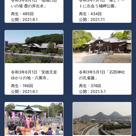
令和3年8月1日「地域の憩
令和3年7月1日「海とアー
いの場 鹿の井出水」
トに出会う城岬公園」
再生 : 485回
再生 : 434回
公開 : 2021.8.1
公開 : 2021.7.1
令和3年6月1日「安徳天皇
令和3年5月1日「石田神社
ゆかりの地・六萬寺」
の孔雀藤」
再生 : 746回
再生 : 374回
公開 : 2021.6.1
公開 : 2021.5.1