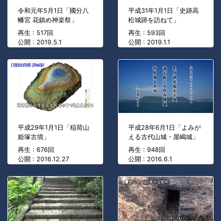
令和元年5月1日「國分八
平成31年1月1日「史跡高
幡宮 花鎮め神楽祭」
松城跡を訪ねて」
再生 : 517回
再生 : 593回
公開 : 2019.5.1
公開 : 2019.1.1
平成29年1月1日「稲荷山
平成28年6月1日「よみが
姫塚古墳」
える古代山城・屋嶋城」
再生 : 676回
再生 : 948回
公開 : 2016.12.27
公開 : 2016.6.1