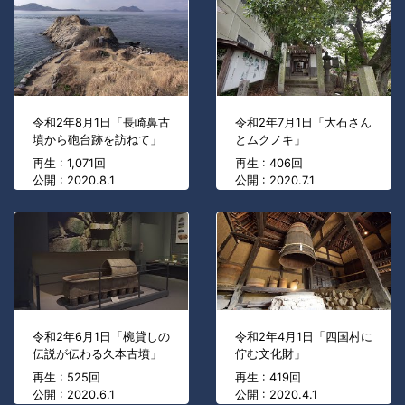
令和2年8月1日「長崎鼻古
令和2年7月1日「大石さん
墳から砲台跡を訪ねて」
とムクノキ」
再生 : 1,071回
再生 : 406回
公開 : 2020.8.1
公開 : 2020.7.1
令和2年6月1日「椀貸しの
令和2年4月1日「四国村に
伝説が伝わる久本古墳」
佇む文化財」
再生 : 525回
再生 : 419回
公開 : 2020.6.1
公開 : 2020.4.1