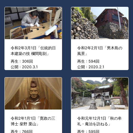
令和2年3月1日「伝統的日
令和2年2月1日「男木島の
本建築の技 欄間彫刻」
風景」
再生 : 306回
再生 : 594回
公開 : 2020.3.1
公開 : 2020.2.1
令和2年1月1日「寛政の三
令和元年12月1日「秋の牟
博士 柴野 栗山」
礼・庵治を訪ねる」
再生 : 766回
再生 : 595回