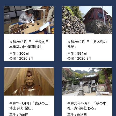
令和2年3月1日「伝統的日
令和2年2月1日「男木島の
本建築の技 欄間彫刻」
風景」
再生 : 306回
再生 : 594回
公開 : 2020.3.1
公開 : 2020.2.1
令和2年1月1日「寛政の三
令和元年12月1日「秋の牟
博士 柴野 栗山」
礼・庵治を訪ねる」
再生 : 766回
再生 : 595回