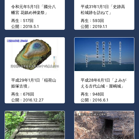
令和元年5月1日「國分八
平成31年1月1日「史跡高
幡宮 花鎮め神楽祭」
松城跡を訪ねて」
再生 : 517回
再生 : 593回
公開 : 2019.5.1
公開 : 2019.1.1
平成29年1月1日「稲荷山
平成28年6月1日「よみが
姫塚古墳」
える古代山城・屋嶋城」
再生 : 676回
再生 : 948回
公開 : 2016.12.27
公開 : 2016.6.1