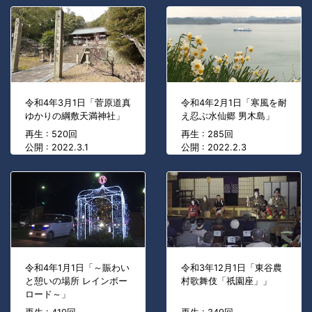
令和4年3月1日「菅原道真
令和4年2月1日「寒風を耐
ゆかりの綱敷天満神社」
え忍ぶ水仙郷 男木島」
再生 : 520回
再生 : 285回
公開 : 2022.3.1
公開 : 2022.2.3
令和4年1月1日「～賑わい
令和3年12月1日「東谷農
と憩いの場所 レインボー
村歌舞伎「祇園座」」
ロード～」