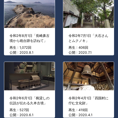
令和2年8月1日「長崎鼻古
令和2年7月1日「大石さん
墳から砲台跡を訪ねて」
とムクノキ」
再生 : 1,072回
再生 : 406回
公開 : 2020.8.1
公開 : 2020.7.1
令和2年6月1日「椀貸しの
令和2年4月1日「四国村に
伝説が伝わる久本古墳」
佇む文化財」
再生 : 527回
再生 : 419回
公開 : 2020.6.1
公開 : 2020.4.1