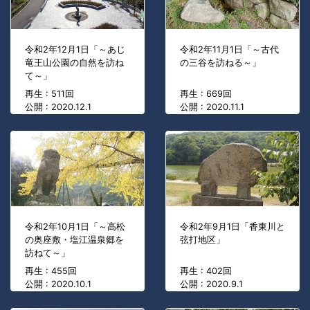
令和2年12月1日「～あじ
令和2年11月1日「～古代
竜王山公園の自然を訪ね
の三谷を訪ねる～」
て～」
再生 : 511回
再生 : 669回
公開 : 2020.12.1
公開 : 2020.11.1
令和2年10月1日「～高松
令和2年9月1日「香東川と
の奥座敷・塩江温泉郷を
弦打地区」
訪ねて～」
再生 : 455回
再生 : 402回
公開 : 2020.10.1
公開 : 2020.9.1