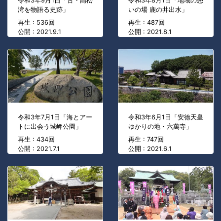
令和3年9月1日「古・高松
令和3年8月1日「地域の憩
湾を物語る史跡」
いの場 鹿の井出水」
再生 : 536回
再生 : 487回
公開 : 2021.9.1
公開 : 2021.8.1
令和3年7月1日「海とアー
令和3年6月1日「安徳天皇
トに出会う城岬公園」
ゆかりの地・六萬寺」
再生 : 434回
再生 : 747回
公開 : 2021.7.1
公開 : 2021.6.1