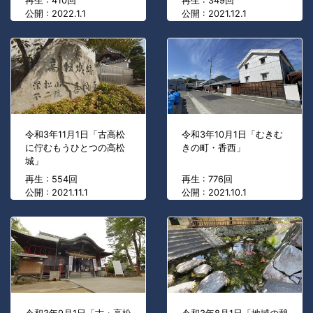
再生 : 410回
再生 : 349回
公開 : 2022.1.1
公開 : 2021.12.1
令和3年11月1日「古高松
令和3年10月1日「むきむ
に佇むもうひとつの高松
きの町・香西」
城」
再生 : 554回
再生 : 776回
公開 : 2021.11.1
公開 : 2021.10.1