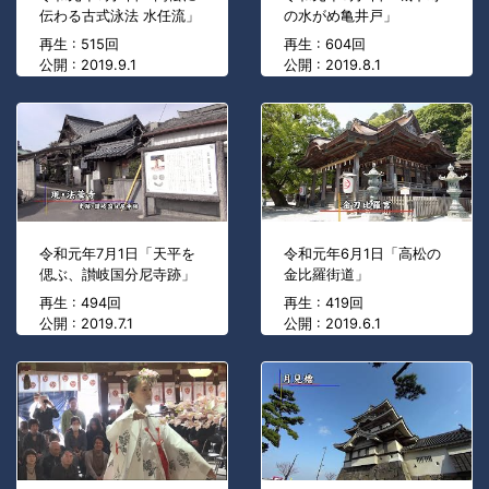
伝わる古式泳法 水任流」
の水がめ亀井戸」
再生 : 515回
再生 : 604回
公開 : 2019.9.1
公開 : 2019.8.1
令和元年7月1日「天平を
令和元年6月1日「高松の
偲ぶ、讃岐国分尼寺跡」
金比羅街道」
再生 : 494回
再生 : 419回
公開 : 2019.7.1
公開 : 2019.6.1