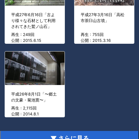
平成27年6月16日「古よ
平成27年3月16日「高松
り様々な石材として利用
市茶臼山古墳」
されてきた鷲ノ山石」
再生 : 249回
再生 : 755回
公開 : 2015.6.15
公開 : 2015.3.16
平成26年8月1日「〜郷土
の文豪・菊池寛〜」
再生 : 2,115回
公開 : 2014.8.1
▼ さらに見る