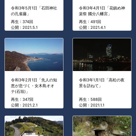
令和3年5月1日「石田神社
令和3年4月1日「花鎮め神
の孔雀藤」
楽祭 國分八幡宮」
再生 : 374回
再生 : 491回
公開 : 2021.5.1
公開 : 2021.4.1
令和3年2月1日「先人の知
令和3年1月1日「高松の夜
恵が息づく・女木島オオ
景を訪ねて」
テ(石垣)」
再生 : 347回
再生 : 588回
公開 : 2021.2.1
公開 : 2021.1.1