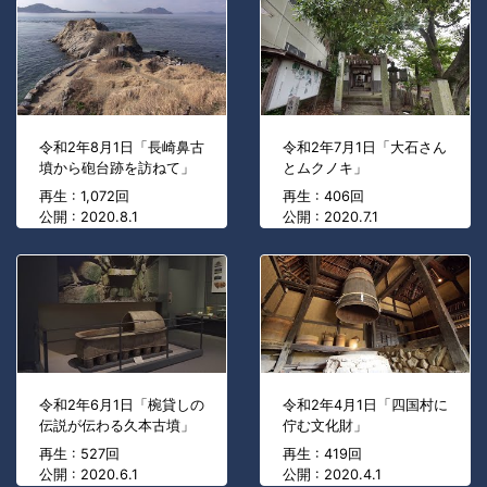
令和2年8月1日「長崎鼻古
令和2年7月1日「大石さん
墳から砲台跡を訪ねて」
とムクノキ」
再生 : 1,072回
再生 : 406回
公開 : 2020.8.1
公開 : 2020.7.1
令和2年6月1日「椀貸しの
令和2年4月1日「四国村に
伝説が伝わる久本古墳」
佇む文化財」
再生 : 527回
再生 : 419回
公開 : 2020.6.1
公開 : 2020.4.1