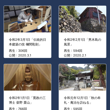
令和2年3月1日「伝統的日
令和2年2月1日「男木島の
本建築の技 欄間彫刻」
風景」
再生 : 306回
再生 : 594回
公開 : 2020.3.1
公開 : 2020.2.1
令和2年1月1日「寛政の三
令和元年12月1日「秋の牟
博士 柴野 栗山」
礼・庵治を訪ねる」
再生 : 766回
再生 : 595回