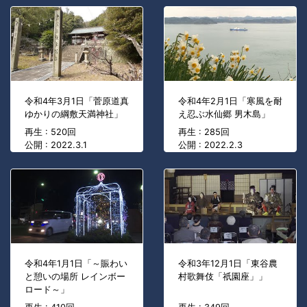
令和4年3月1日「菅原道真
令和4年2月1日「寒風を耐
ゆかりの綱敷天満神社」
え忍ぶ水仙郷 男木島」
再生 : 520回
再生 : 285回
公開 : 2022.3.1
公開 : 2022.2.3
令和4年1月1日「～賑わい
令和3年12月1日「東谷農
と憩いの場所 レインボー
村歌舞伎「祇園座」」
ロード～」