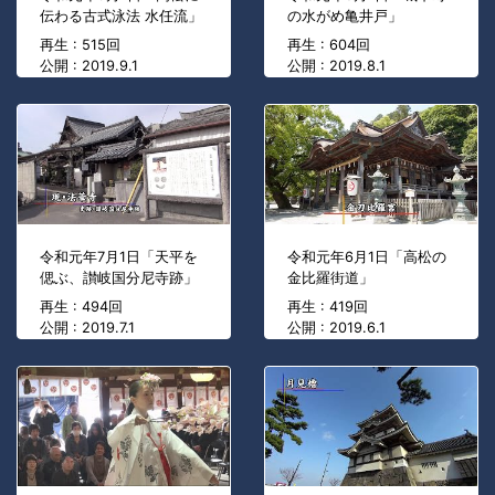
伝わる古式泳法 水任流」
の水がめ亀井戸」
再生 : 515回
再生 : 604回
公開 : 2019.9.1
公開 : 2019.8.1
令和元年7月1日「天平を
令和元年6月1日「高松の
偲ぶ、讃岐国分尼寺跡」
金比羅街道」
再生 : 494回
再生 : 419回
公開 : 2019.7.1
公開 : 2019.6.1