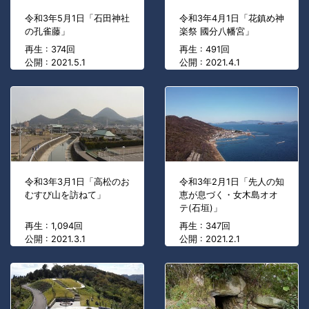
令和3年5月1日「石田神社
令和3年4月1日「花鎮め神
の孔雀藤」
楽祭 國分八幡宮」
再生 : 374回
再生 : 491回
公開 : 2021.5.1
公開 : 2021.4.1
令和3年3月1日「高松のお
令和3年2月1日「先人の知
むすび山を訪ねて」
恵が息づく・女木島オオ
テ(石垣)」
再生 : 1,094回
再生 : 347回
公開 : 2021.3.1
公開 : 2021.2.1