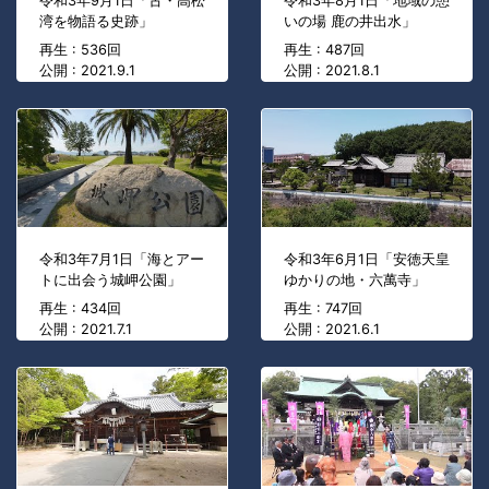
令和3年9月1日「古・高松
令和3年8月1日「地域の憩
湾を物語る史跡」
いの場 鹿の井出水」
再生 : 536回
再生 : 487回
公開 : 2021.9.1
公開 : 2021.8.1
令和3年7月1日「海とアー
令和3年6月1日「安徳天皇
トに出会う城岬公園」
ゆかりの地・六萬寺」
再生 : 434回
再生 : 747回
公開 : 2021.7.1
公開 : 2021.6.1