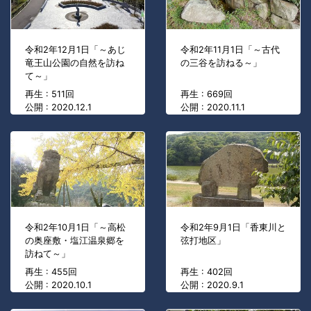
令和2年12月1日「～あじ
令和2年11月1日「～古代
竜王山公園の自然を訪ね
の三谷を訪ねる～」
て～」
再生 : 511回
再生 : 669回
公開 : 2020.12.1
公開 : 2020.11.1
令和2年10月1日「～高松
令和2年9月1日「香東川と
の奥座敷・塩江温泉郷を
弦打地区」
訪ねて～」
再生 : 455回
再生 : 402回
公開 : 2020.10.1
公開 : 2020.9.1