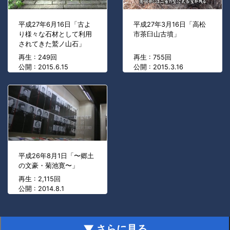
平成27年6月16日「古よ
平成27年3月16日「高松
り様々な石材として利用
市茶臼山古墳」
されてきた鷲ノ山石」
再生 : 249回
再生 : 755回
公開 : 2015.6.15
公開 : 2015.3.16
平成26年8月1日「〜郷土
の文豪・菊池寛〜」
再生 : 2,115回
公開 : 2014.8.1
▼ さらに見る