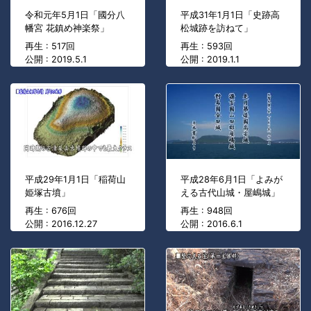
令和元年5月1日「國分八
平成31年1月1日「史跡高
幡宮 花鎮め神楽祭」
松城跡を訪ねて」
再生 : 517回
再生 : 593回
公開 : 2019.5.1
公開 : 2019.1.1
平成29年1月1日「稲荷山
平成28年6月1日「よみが
姫塚古墳」
える古代山城・屋嶋城」
再生 : 676回
再生 : 948回
公開 : 2016.12.27
公開 : 2016.6.1