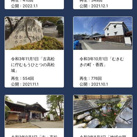
再生 : 410回
再生 : 349回
公開 : 2022.1.1
公開 : 2021.12.1
令和3年11月1日「古高松
令和3年10月1日「むきむ
に佇むもうひとつの高松
きの町・香西」
城」
再生 : 554回
再生 : 776回
公開 : 2021.11.1
公開 : 2021.10.1