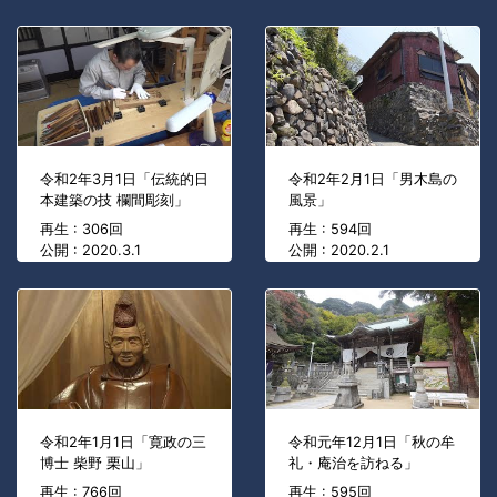
令和2年3月1日「伝統的日
令和2年2月1日「男木島の
本建築の技 欄間彫刻」
風景」
再生 : 306回
再生 : 594回
公開 : 2020.3.1
公開 : 2020.2.1
令和2年1月1日「寛政の三
令和元年12月1日「秋の牟
博士 柴野 栗山」
礼・庵治を訪ねる」
再生 : 766回
再生 : 595回