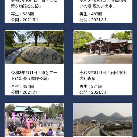
令和3年9月1日「古・高松
令和3年8月1日「地域の憩
湾を物語る史跡」
いの場 鹿の井出水」
再生 : 536回
再生 : 487回
公開 : 2021.9.1
公開 : 2021.8.1
令和3年7月1日「海とアー
令和3年5月1日「石田神社
トに出会う城岬公園」
の孔雀藤」
再生 : 434回
再生 : 374回
公開 : 2021.7.1
公開 : 2021.5.1