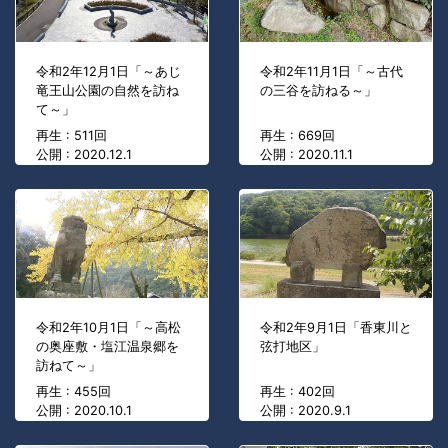
令和2年12月1日「～あじ
令和2年11月1日「～古代
竜王山公園の自然を訪ね
の三谷を訪ねる～」
て～」
再生 : 511回
再生 : 669回
公開 : 2020.12.1
公開 : 2020.11.1
令和2年10月1日「～高松
令和2年9月1日「香東川と
の奥座敷・塩江温泉郷を
弦打地区」
訪ねて～」
再生 : 455回
再生 : 402回
公開 : 2020.10.1
公開 : 2020.9.1