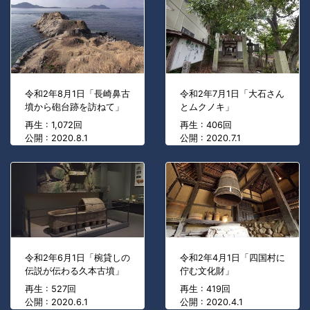
令和2年8月1日「長崎鼻古
令和2年7月1日「大石さん
墳から砲台跡を訪ねて」
とムクノキ」
再生 : 1,072回
再生 : 406回
公開 : 2020.8.1
公開 : 2020.7.1
令和2年6月1日「椀貸しの
令和2年4月1日「四国村に
伝説が伝わる久本古墳」
佇む文化財」
再生 : 527回
再生 : 419回
公開 : 2020.6.1
公開 : 2020.4.1