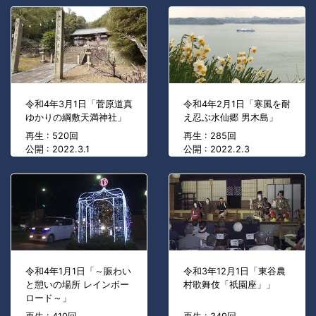
令和4年3月1日「菅原道真
令和4年2月1日「寒風を耐
ゆかりの綱敷天満神社」
え忍ぶ水仙郷 男木島」
再生 : 520回
再生 : 285回
公開 : 2022.3.1
公開 : 2022.2.3
令和4年1月1日「～賑わい
令和3年12月1日「東谷農
と憩いの場所 レインボー
村歌舞伎「祇園座」」
ロード～」