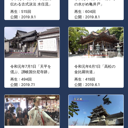
伝わる古式泳法 水任流」
の水がめ亀井戸」
再生 : 515回
再生 : 604回
公開 : 2019.9.1
公開 : 2019.8.1
令和元年7月1日「天平を
令和元年6月1日「高松の
偲ぶ、讃岐国分尼寺跡」
金比羅街道」
再生 : 494回
再生 : 419回
公開 : 2019.7.1
公開 : 2019.6.1