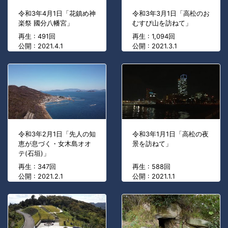
令和3年4月1日「花鎮め神
令和3年3月1日「高松のお
楽祭 國分八幡宮」
むすび山を訪ねて」
再生 : 491回
再生 : 1,094回
公開 : 2021.4.1
公開 : 2021.3.1
令和3年2月1日「先人の知
令和3年1月1日「高松の夜
恵が息づく・女木島オオ
景を訪ねて」
テ(石垣)」
再生 : 347回
再生 : 588回
公開 : 2021.2.1
公開 : 2021.1.1