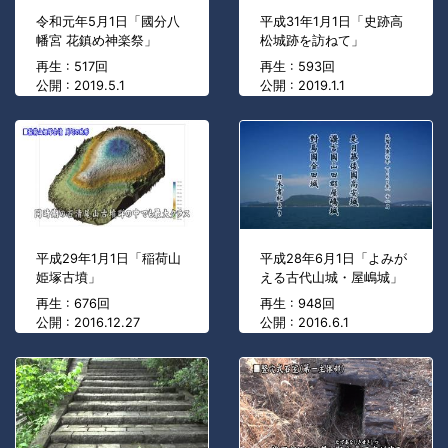
令和元年5月1日「國分八
平成31年1月1日「史跡高
幡宮 花鎮め神楽祭」
松城跡を訪ねて」
再生 : 517回
再生 : 593回
公開 : 2019.5.1
公開 : 2019.1.1
平成29年1月1日「稲荷山
平成28年6月1日「よみが
姫塚古墳」
える古代山城・屋嶋城」
再生 : 676回
再生 : 948回
公開 : 2016.12.27
公開 : 2016.6.1