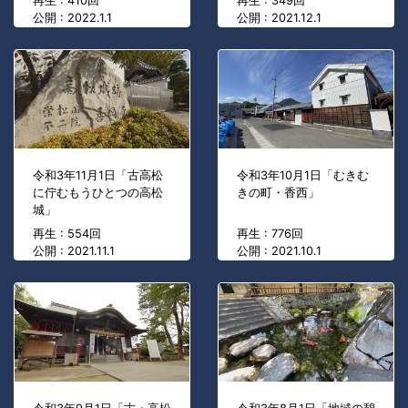
再生 : 410回
再生 : 349回
公開 : 2022.1.1
公開 : 2021.12.1
令和3年11月1日「古高松
令和3年10月1日「むきむ
に佇むもうひとつの高松
きの町・香西」
城」
再生 : 554回
再生 : 776回
公開 : 2021.11.1
公開 : 2021.10.1