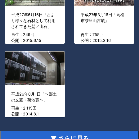
平成27年6月16日「古よ
平成27年3月16日「高松
り様々な石材として利用
市茶臼山古墳」
されてきた鷲ノ山石」
再生 : 249回
再生 : 755回
公開 : 2015.6.15
公開 : 2015.3.16
平成26年8月1日「〜郷土
の文豪・菊池寛〜」
再生 : 2,115回
公開 : 2014.8.1
▼ さらに見る