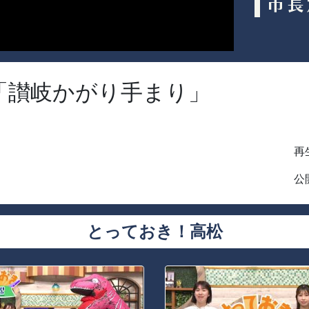
「讃岐かがり手まり」
再生
公開
とっておき！高松