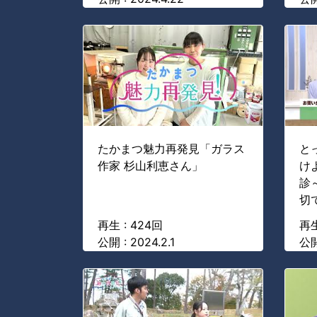
たかまつ魅力再発見「ガラス
と
作家 杉山利恵さん」
け
診
切
再生 : 424回
再生
公開 : 2024.2.1
公開 