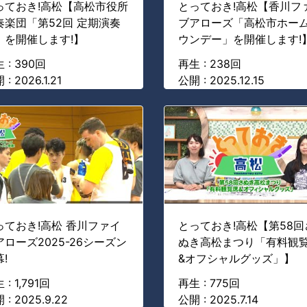
っておき!高松【高松市役所
とっておき!高松【香川フ
奏楽団「第52回 定期演奏
ブアローズ「高松市ホー
」を開催します!】
ウンデー」を開催します!
 : 390回
再生 : 238回
: 2026.1.21
公開 : 2025.12.15
っておき!高松 香川ファイ
とっておき!高松【第58回
アローズ2025-26シーズン
ぬき高松まつり「有料観
!
&オフシャルグッズ」】
 : 1,791回
再生 : 775回
 : 2025.9.22
公開 : 2025.7.14