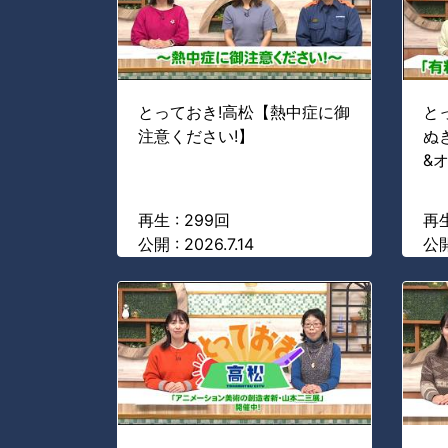
とっておき!高松【熱中症に御
と
注意ください!】
ぬ
&
再生 : 299回
再生
公開 : 2026.7.14
公開