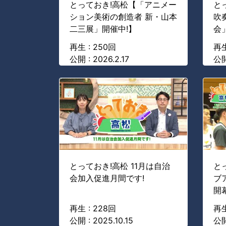
とっておき!高松【「アニメー
と
ション美術の創造者 新・山本
吹
二三展」開催中!】
会
再生 : 250回
再生
公開 : 2026.2.17
公開 
とっておき!高松 11月は自治
と
会加入促進月間です!
ブ
開幕
再生 : 228回
再生
公開 : 2025.10.15
公開