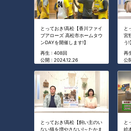
とっておき!高松【香川ファイ
と
ブアローズ 高松市ホームタウ
宮
ンDAYを開催します!】
う!
再生 : 408回
再生
公開 : 2024.12.26
公開 
とっておき!高松【飼い主のい
と
ない猫を増やさない!～たかま
絵