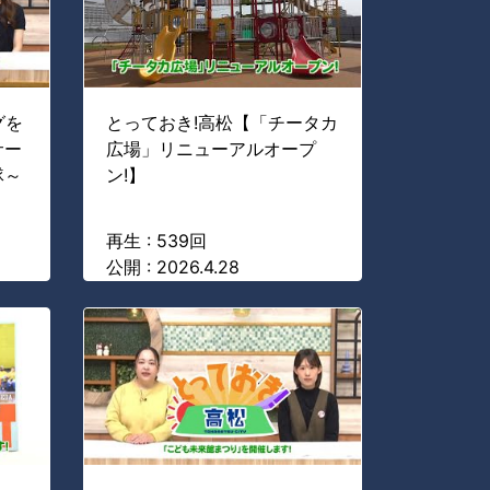
グを
とっておき!高松【「チータカ
サー
広場」リニューアルオープ
隊～
ン!】
再生 : 539回
公開 : 2026.4.28