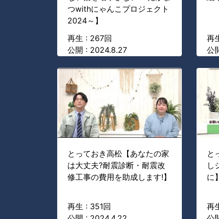
つwithにゃんこプロジェクト
2024～】
再生 : 267回
再生
公開 : 2024.8.27
公開
とっておき高松【あなたの家
と
は大丈夫?耐震診断・耐震改
し
修工事の費用を助成します!】
に
再生 : 351回
再生
公開 : 2024.4.22
公開 