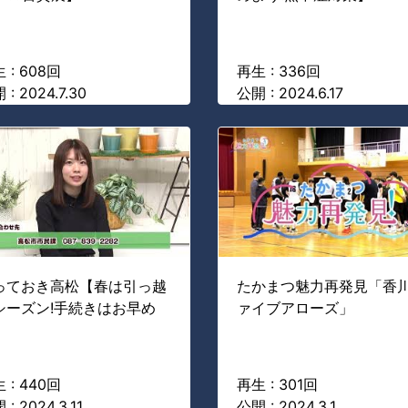
 : 608回
再生 : 336回
 : 2024.7.30
公開 : 2024.6.17
っておき高松【春は引っ越
たかまつ魅力再発見「香
シーズン!手続きはお早め
ァイブアローズ」
】
 : 440回
再生 : 301回
: 2024.3.11
公開 : 2024.3.1