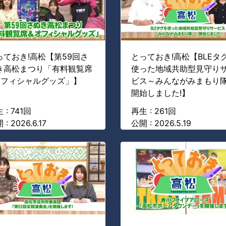
っておき!高松【第59回さ
とっておき!高松【BLEタ
き高松まつり「有料観覧席
使った地域共助型見守り
オフィシャルグッズ」】
ビス～みんながみまもり
開始しました!】
 : 741回
再生 : 261回
 : 2026.6.17
公開 : 2026.5.19