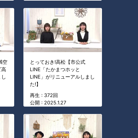
満空
とっておき!高松【市公式
ビ高
LINE「たかまつホッと
まし
LINE」がリニューアルしまし
た!】
再生 : 372回
公開 : 2025.1.27