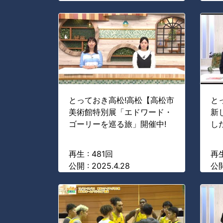
とっておき高松!高松【高松市
と
美術館特別展「エドワード・
新
ゴーリーを巡る旅」開催中!
し
再生 : 481回
再生
公開 : 2025.4.28
公開