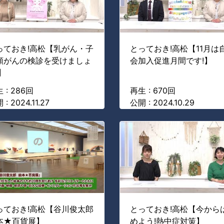
っておき!高松【乳がん・子
とっておき!高松【11月は
頸がんの検診を受けましょ
会加入促進月間です!】
】
 : 286回
再生 : 670回
: 2024.11.27
公開 : 2024.10.29
っておき!高松【谷川俊太郎
とっておき!高松【今から
本★百貨展】
めよう!熱中症対策】