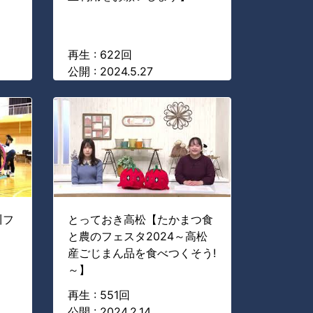
再生 : 622回
公開 : 2024.5.27
川フ
とっておき高松【たかまつ食
と農のフェスタ2024～高松
産ごじまん品を食べつくそう!
～】
再生 : 551回
公開 : 2024.2.14