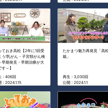
っておき高松【2年に1回受
たかまつ魅力再発見「高
よう!乳がん・子宮頸がん検
栽」
～早期発見・早期治療が大
です～】
 : 406回
再生 : 3,030回
: 2024.1.15
公開 : 2024.1.1