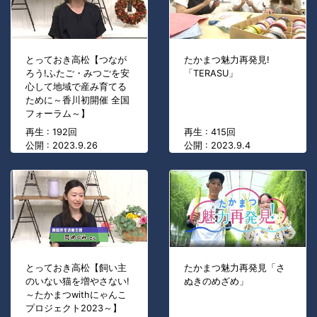
とっておき高松【つなが
たかまつ魅力再発見!
ろう!ふたご・みつごを安
「TERASU」
心して地域で産み育てる
ために～香川初開催 全国
フォーラム～】
再生 : 192回
再生 : 415回
公開 : 2023.9.26
公開 : 2023.9.4
とっておき高松【飼い主
たかまつ魅力再発見「さ
のいない猫を増やさない!
ぬきのめざめ」
～たかまつwithにゃんこ
プロジェクト2023～】