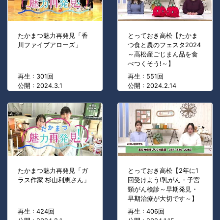
たかまつ魅力再発見「香
とっておき高松【たかま
川ファイブアローズ」
つ食と農のフェスタ2024
～高松産ごじまん品を食
べつくそう!～】
再生 : 301回
再生 : 551回
公開 : 2024.3.1
公開 : 2024.2.14
たかまつ魅力再発見「ガ
とっておき高松【2年に1
ラス作家 杉山利恵さん」
回受けよう!乳がん・子宮
頸がん検診～早期発見・
早期治療が大切です～】
再生 : 424回
再生 : 406回