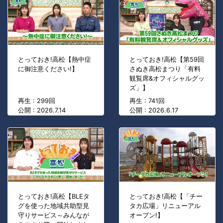
とっておき!高松【熱中症
とっておき!高松【第59回
に御注意ください!】
さぬき高松まつり「有料
観覧席&オフィシャルグッ
ズ」】
再生 : 299回
再生 : 741回
公開 : 2026.7.14
公開 : 2026.6.17
とっておき!高松【BLEタ
とっておき!高松【「チー
グを使った地域共助型見
タカ広場」リニューアル
守りサービス～みんなが
オープン!】