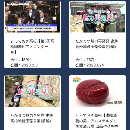
とっておき高松【第5回高
たかまつ魅力再発見!史跡
松国際ピアノコンクー
高松城跡玉藻公園(後編)
ル】
再生 : 189回
再生 : 737回
公開 : 2023.2.6
公開 : 2023.1.24
たかまつ魅力再発見!史跡
とっておき高松【讃岐漆
高松城跡玉藻公園(前編)
芸の美～アムステルダム
国立漆芸展 出品作品を中