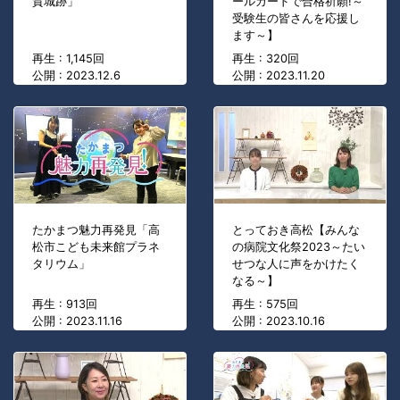
賀城跡」
ールカードで合格祈願!～
受験生の皆さんを応援し
ます～】
再生 : 1,145回
再生 : 320回
公開 : 2023.12.6
公開 : 2023.11.20
たかまつ魅力再発見「高
とっておき高松【みんな
松市こども未来館プラネ
の病院文化祭2023～たい
タリウム」
せつな人に声をかけたく
なる～】
再生 : 913回
再生 : 575回
公開 : 2023.11.16
公開 : 2023.10.16