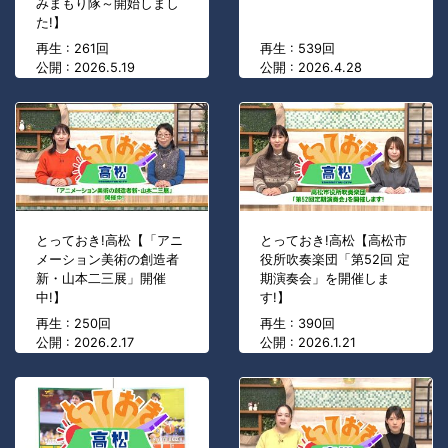
みまもり隊～開始しまし
た!】
再生 : 261回
再生 : 539回
公開 : 2026.5.19
公開 : 2026.4.28
とっておき!高松【「アニ
とっておき!高松【高松市
メーション美術の創造者
役所吹奏楽団「第52回 定
新・山本二三展」開催
期演奏会」を開催しま
中!】
す!】
再生 : 250回
再生 : 390回
公開 : 2026.2.17
公開 : 2026.1.21