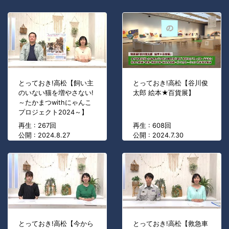
とっておき!高松【飼い主
とっておき!高松【谷川俊
のいない猫を増やさない!
太郎 絵本★百貨展】
～たかまつwithにゃんこ
プロジェクト2024～】
再生 : 267回
再生 : 608回
公開 : 2024.8.27
公開 : 2024.7.30
とっておき!高松【今から
とっておき!高松【救急車