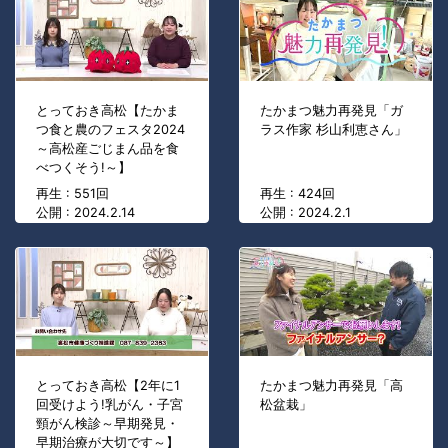
とっておき高松【たかま
たかまつ魅力再発見「ガ
つ食と農のフェスタ2024
ラス作家 杉山利恵さん」
～高松産ごじまん品を食
べつくそう!～】
再生 : 551回
再生 : 424回
公開 : 2024.2.14
公開 : 2024.2.1
とっておき高松【2年に1
たかまつ魅力再発見「高
回受けよう!乳がん・子宮
松盆栽」
頸がん検診～早期発見・
早期治療が大切です～】