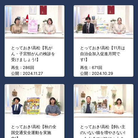
とっておき!高松【乳が
とっておき!高松【11月は
ん・子宮頸がんの検診を
自治会加入促進月間で
受けましょう!】
す!】
再生 : 286回
再生 : 671回
公開 : 2024.11.27
公開 : 2024.10.29
とっておき!高松【秋の全
とっておき!高松【飼い主
国交通安全運動を実施
のいない猫を増やさない!