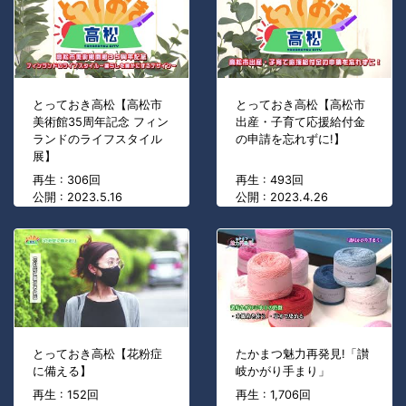
とっておき高松【高松市
とっておき高松【高松市
美術館35周年記念 フィン
出産・子育て応援給付金
ランドのライフスタイル
の申請を忘れずに!】
展】
再生 : 306回
再生 : 493回
公開 : 2023.5.16
公開 : 2023.4.26
とっておき高松【花粉症
たかまつ魅力再発見!「讃
に備える】
岐かがり手まり」
再生 : 152回
再生 : 1,706回