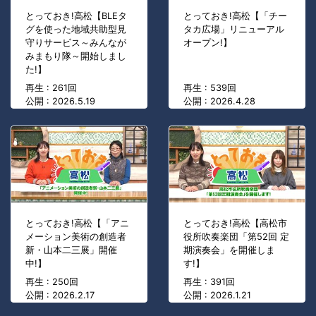
とっておき!高松【BLEタ
とっておき!高松【「チー
グを使った地域共助型見
タカ広場」リニューアル
守りサービス～みんなが
オープン!】
みまもり隊～開始しまし
た!】
再生 : 261回
再生 : 539回
公開 : 2026.5.19
公開 : 2026.4.28
とっておき!高松【「アニ
とっておき!高松【高松市
メーション美術の創造者
役所吹奏楽団「第52回 定
新・山本二三展」開催
期演奏会」を開催しま
中!】
す!】
再生 : 250回
再生 : 391回
公開 : 2026.2.17
公開 : 2026.1.21