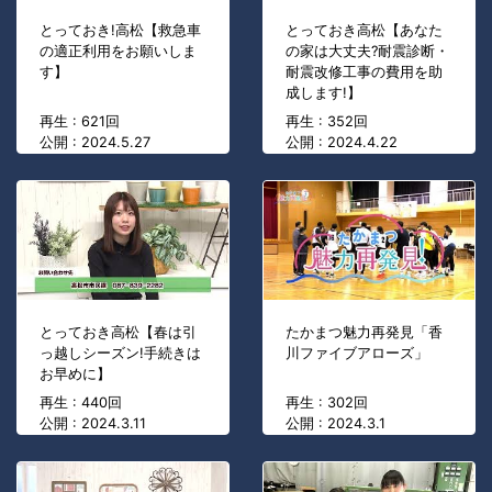
とっておき!高松【救急車
とっておき高松【あなた
の適正利用をお願いしま
の家は大丈夫?耐震診断・
す】
耐震改修工事の費用を助
成します!】
再生 : 621回
再生 : 352回
公開 : 2024.5.27
公開 : 2024.4.22
とっておき高松【春は引
たかまつ魅力再発見「香
っ越しシーズン!手続きは
川ファイブアローズ」
お早めに】
再生 : 440回
再生 : 302回
公開 : 2024.3.11
公開 : 2024.3.1