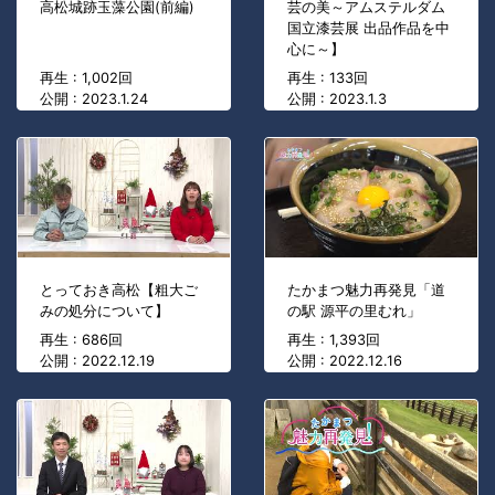
高松城跡玉藻公園(前編)
芸の美～アムステルダム
国立漆芸展 出品作品を中
心に～】
再生 : 1,002回
再生 : 133回
公開 : 2023.1.24
公開 : 2023.1.3
とっておき高松【粗大ご
たかまつ魅力再発見「道
みの処分について】
の駅 源平の里むれ」
再生 : 686回
再生 : 1,393回
公開 : 2022.12.19
公開 : 2022.12.16