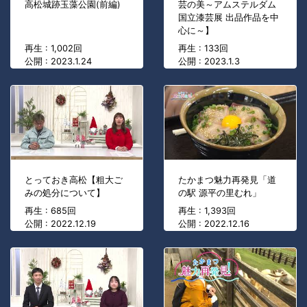
高松城跡玉藻公園(前編)
芸の美～アムステルダム
国立漆芸展 出品作品を中
心に～】
再生 : 1,002回
再生 : 133回
公開 : 2023.1.24
公開 : 2023.1.3
とっておき高松【粗大ご
たかまつ魅力再発見「道
みの処分について】
の駅 源平の里むれ」
再生 : 685回
再生 : 1,393回
公開 : 2022.12.19
公開 : 2022.12.16