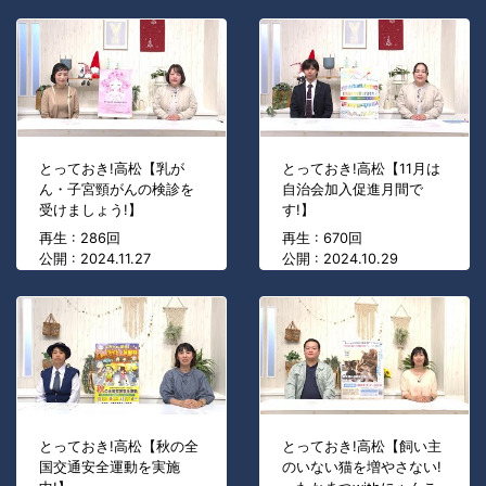
とっておき!高松【乳が
とっておき!高松【11月は
ん・子宮頸がんの検診を
自治会加入促進月間で
受けましょう!】
す!】
再生 : 286回
再生 : 670回
公開 : 2024.11.27
公開 : 2024.10.29
とっておき!高松【秋の全
とっておき!高松【飼い主
国交通安全運動を実施
のいない猫を増やさない!