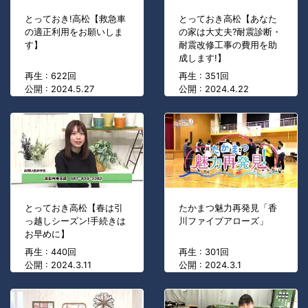
とっておき!高松【救急車
とっておき高松【あなた
の適正利用をお願いしま
の家は大丈夫?耐震診断・
す】
耐震改修工事の費用を助
成します!】
再生 : 622回
再生 : 351回
公開 : 2024.5.27
公開 : 2024.4.22
とっておき高松【春は引
たかまつ魅力再発見「香
っ越しシーズン!手続きは
川ファイブアローズ」
お早めに】
再生 : 440回
再生 : 301回
公開 : 2024.3.11
公開 : 2024.3.1