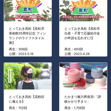
とっておき高松【高松市
とっておき高松【高松市
美術館35周年記念 フィン
出産・子育て応援給付金
ランドのライフスタイル
の申請を忘れずに!】
展】
再生 : 306回
再生 : 493回
公開 : 2023.5.16
公開 : 2023.4.26
とっておき高松【花粉症
たかまつ魅力再発見!「讃
に備える】
岐かがり手まり」
再生 : 152回
再生 : 1,706回