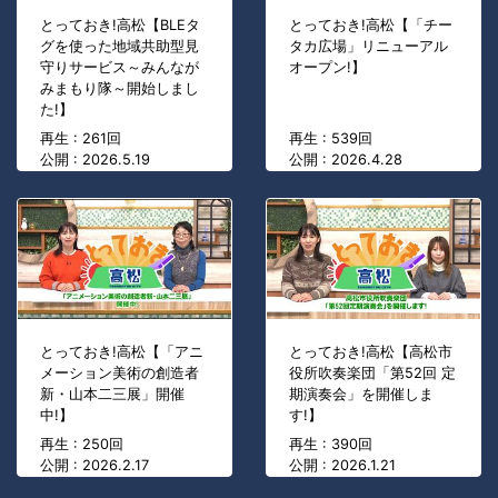
とっておき!高松【BLEタ
とっておき!高松【「チー
グを使った地域共助型見
タカ広場」リニューアル
守りサービス～みんなが
オープン!】
みまもり隊～開始しまし
た!】
再生 : 261回
再生 : 539回
公開 : 2026.5.19
公開 : 2026.4.28
とっておき!高松【「アニ
とっておき!高松【高松市
メーション美術の創造者
役所吹奏楽団「第52回 定
新・山本二三展」開催
期演奏会」を開催しま
中!】
す!】
再生 : 250回
再生 : 390回
公開 : 2026.2.17
公開 : 2026.1.21