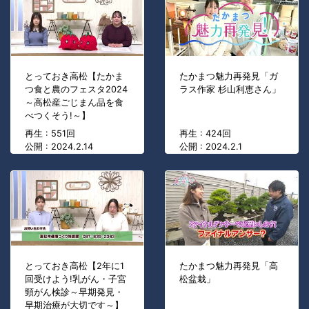
とっておき高松【たかま
たかまつ魅力再発見「ガ
つ食と農のフェスタ2024
ラス作家 杉山利恵さん」
～高松産ごじまん品を食
べつくそう!～】
再生 : 551回
再生 : 424回
公開 : 2024.2.14
公開 : 2024.2.1
とっておき高松【2年に1
たかまつ魅力再発見「高
回受けよう!乳がん・子宮
松盆栽」
頸がん検診～早期発見・
早期治療が大切です～】