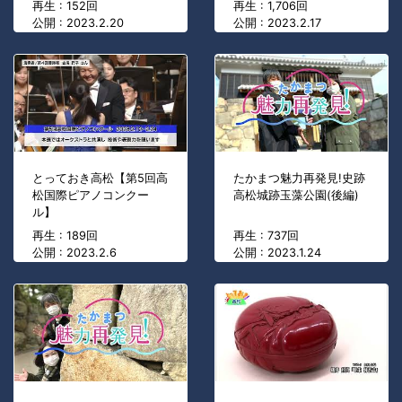
再生 : 152回
再生 : 1,706回
公開 : 2023.2.20
公開 : 2023.2.17
とっておき高松【第5回高
たかまつ魅力再発見!史跡
松国際ピアノコンクー
高松城跡玉藻公園(後編)
ル】
再生 : 189回
再生 : 737回
公開 : 2023.2.6
公開 : 2023.1.24