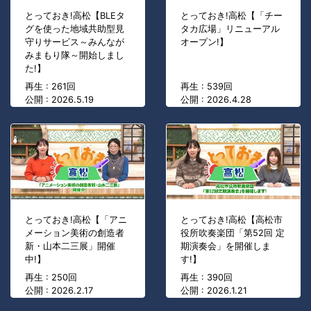
とっておき!高松【BLEタ
とっておき!高松【「チー
グを使った地域共助型見
タカ広場」リニューアル
守りサービス～みんなが
オープン!】
みまもり隊～開始しまし
た!】
再生 : 261回
再生 : 539回
公開 : 2026.5.19
公開 : 2026.4.28
とっておき!高松【「アニ
とっておき!高松【高松市
メーション美術の創造者
役所吹奏楽団「第52回 定
新・山本二三展」開催
期演奏会」を開催しま
中!】
す!】
再生 : 250回
再生 : 390回
公開 : 2026.2.17
公開 : 2026.1.21