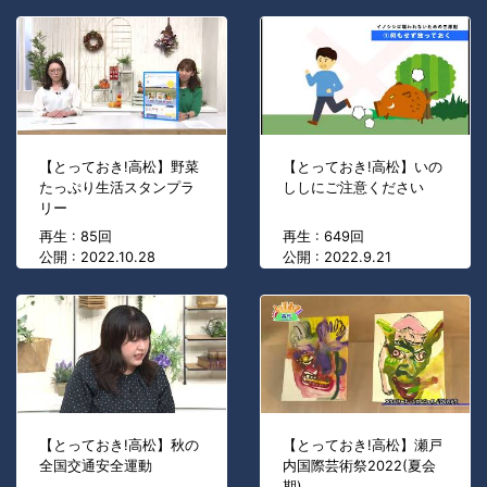
【とっておき!高松】野菜
【とっておき!高松】いの
たっぷり生活スタンプラ
ししにご注意ください
リー
再生 : 85回
再生 : 649回
公開 : 2022.10.28
公開 : 2022.9.21
【とっておき!高松】秋の
【とっておき!高松】瀬戸
全国交通安全運動
内国際芸術祭2022(夏会
期)