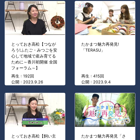
とっておき高松【つなが
たかまつ魅力再発見!
ろう!ふたご・みつごを安
「TERASU」
心して地域で産み育てる
ために～香川初開催 全国
フォーラム～】
再生 : 192回
再生 : 415回
公開 : 2023.9.26
公開 : 2023.9.4
とっておき高松【飼い主
たかまつ魅力再発見「さ