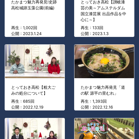
たかまつ魅力再発見!史跡
とっておき高松【讃岐漆
高松城跡玉藻公園(前編)
芸の美～アムステルダム
国立漆芸展 出品作品を中
心に～】
再生 : 1,002回
再生 : 133回
公開 : 2023.1.24
公開 : 2023.1.3
とっておき高松【粗大ご
たかまつ魅力再発見「道
みの処分について】
の駅 源平の里むれ」
再生 : 685回
再生 : 1,393回
公開 : 2022.12.19
公開 : 2022.12.16