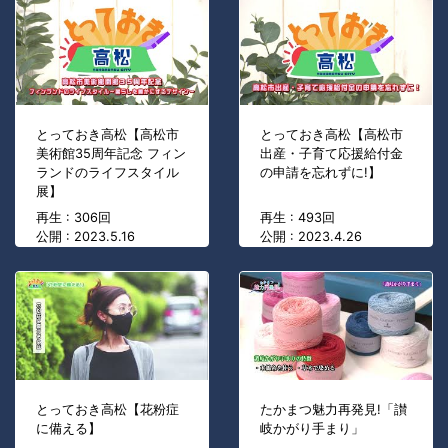
とっておき高松【高松市
とっておき高松【高松市
美術館35周年記念 フィン
出産・子育て応援給付金
ランドのライフスタイル
の申請を忘れずに!】
展】
再生 : 306回
再生 : 493回
公開 : 2023.5.16
公開 : 2023.4.26
とっておき高松【花粉症
たかまつ魅力再発見!「讃
に備える】
岐かがり手まり」