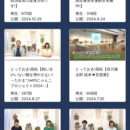
自治会加入促進月間で
国交通安全運動を実施
す!】
中!】
再生 : 670回
再生 : 318回
公開 : 2024.10.29
公開 : 2024.9.24
とっておき!高松【飼い主
とっておき!高松【谷川俊
のいない猫を増やさない!
太郎 絵本★百貨展】
～たかまつwithにゃんこ
プロジェクト2024～】
再生 : 267回
再生 : 608回
公開 : 2024.8.27
公開 : 2024.7.30