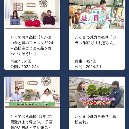
とっておき高松【たかま
たかまつ魅力再発見「ガ
つ食と農のフェスタ2024
ラス作家 杉山利恵さん」
～高松産ごじまん品を食
べつくそう!～】
再生 : 551回
再生 : 424回
公開 : 2024.2.14
公開 : 2024.2.1
とっておき高松【2年に1
たかまつ魅力再発見「高
回受けよう!乳がん・子宮
松盆栽」
頸がん検診～早期発見・