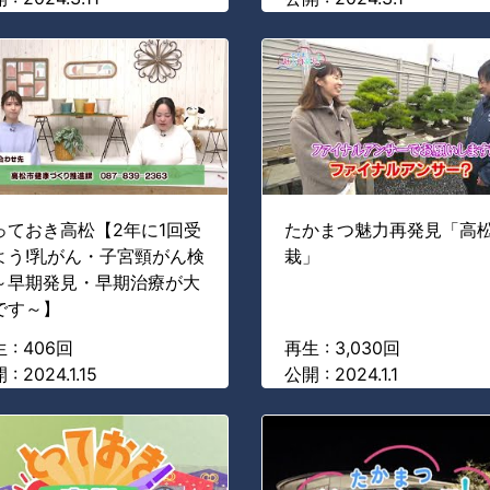
っておき高松【2年に1回受
たかまつ魅力再発見「高
よう!乳がん・子宮頸がん検
栽」
～早期発見・早期治療が大
です～】
 : 406回
再生 : 3,030回
: 2024.1.15
公開 : 2024.1.1