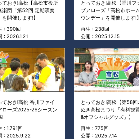
っておき!高松【高松市役所
とっておき!高松【香川フ
奏楽団「第52回 定期演奏
ブアローズ「高松市ホー
」を開催します!】
ウンデー」を開催します!
 : 390回
再生 : 238回
: 2026.1.21
公開 : 2025.12.15
っておき!高松 香川ファイ
とっておき!高松【第58回
アローズ2025-26シーズン
ぬき高松まつり「有料観
!
&オフシャルグッズ」】
 : 1,791回
再生 : 775回
 : 2025.9.22
公開 : 2025.7.14