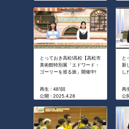
とっておき高松!高松【高松市
と
美術館特別展「エドワード・
新
ゴーリーを巡る旅」開催中!
し
再生 : 481回
再生
公開 : 2025.4.28
公開