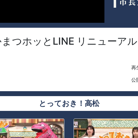
つホッとLINE リニューアル
再生
公開
とっておき！高松