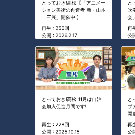
とっておき!高松【「アニメー
と
ション美術の創造者 新・山本
吹
二三展」開催中!】
会
再生 : 250回
再生
公開 : 2026.2.17
公開 
とっておき!高松 11月は自治
と
会加入促進月間です!
ブ
開幕
再生 : 228回
再生
公開 : 2025.10.15
公開