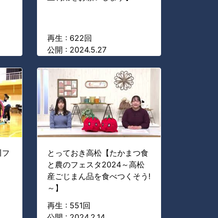
再生 : 622回
公開 : 2024.5.27
川フ
とっておき高松【たかまつ食
と農のフェスタ2024～高松
産ごじまん品を食べつくそう!
～】
再生 : 551回
公開 : 2024.2.14