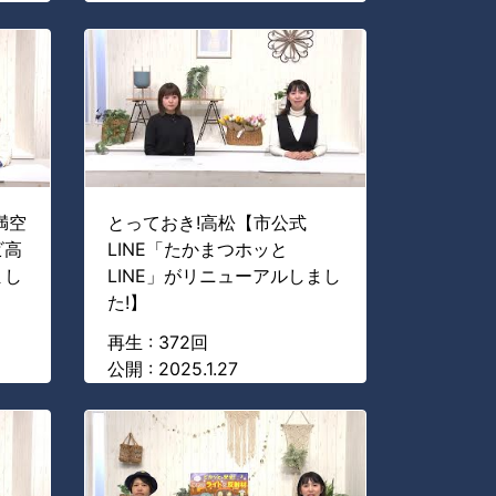
満空
とっておき!高松【市公式
ビ高
LINE「たかまつホッと
まし
LINE」がリニューアルしまし
た!】
再生 : 372回
公開 : 2025.1.27