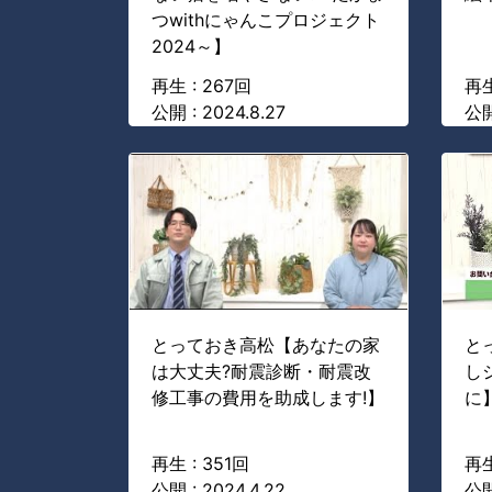
つwithにゃんこプロジェクト
2024～】
再生 : 267回
再生
公開 : 2024.8.27
公開
とっておき高松【あなたの家
と
は大丈夫?耐震診断・耐震改
し
修工事の費用を助成します!】
に
再生 : 351回
再生
公開 : 2024.4.22
公開 