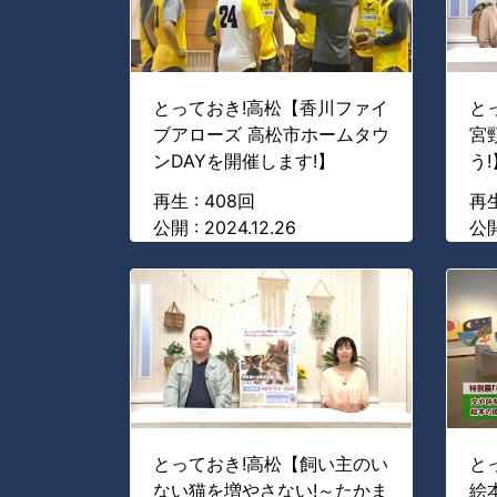
とっておき!高松【香川ファイ
と
ブアローズ 高松市ホームタウ
宮
ンDAYを開催します!】
う!
再生 : 408回
再生
公開 : 2024.12.26
公開 
とっておき!高松【飼い主のい
と
ない猫を増やさない!～たかま
絵