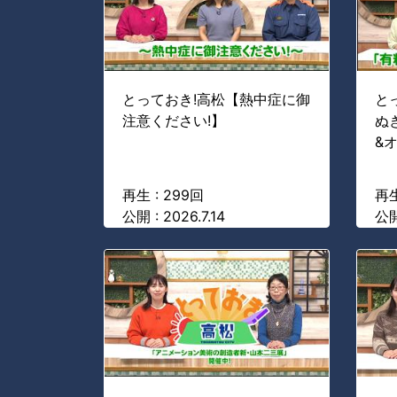
とっておき!高松【熱中症に御
と
注意ください!】
ぬ
&
再生 : 299回
再生
公開 : 2026.7.14
公開