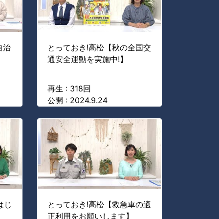
自治
とっておき!高松【秋の全国交
通安全運動を実施中!】
再生 : 318回
公開 : 2024.9.24
はじ
とっておき!高松【救急車の適
正利用をお願いします】