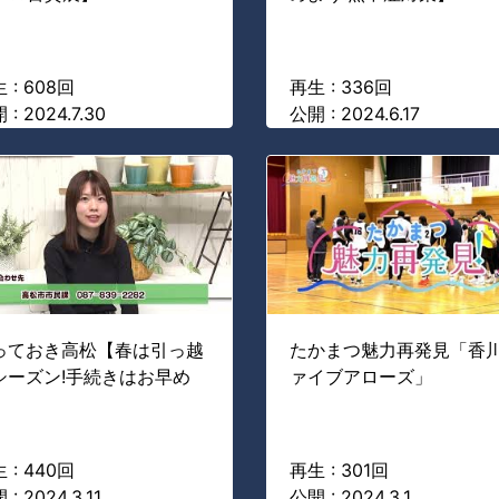
 : 608回
再生 : 336回
 : 2024.7.30
公開 : 2024.6.17
っておき高松【春は引っ越
たかまつ魅力再発見「香
シーズン!手続きはお早め
ァイブアローズ」
】
 : 440回
再生 : 301回
: 2024.3.11
公開 : 2024.3.1