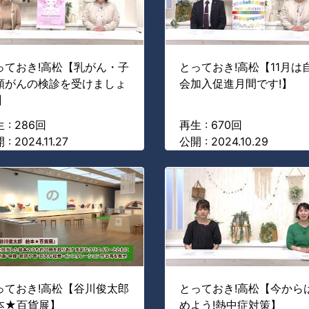
っておき!高松【乳がん・子
とっておき!高松【11月は
頸がんの検診を受けましょ
会加入促進月間です!】
】
 : 286回
再生 : 670回
: 2024.11.27
公開 : 2024.10.29
っておき!高松【谷川俊太郎
とっておき!高松【今から
本★百貨展】
めよう!熱中症対策】