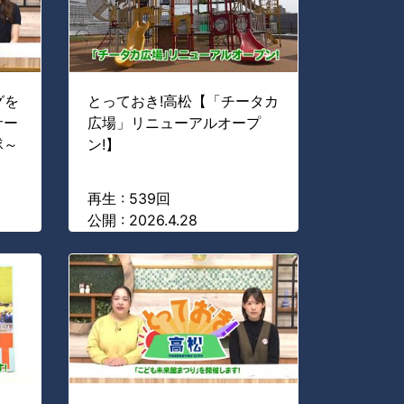
グを
とっておき!高松【「チータカ
サー
広場」リニューアルオープ
隊～
ン!】
再生 : 539回
公開 : 2026.4.28