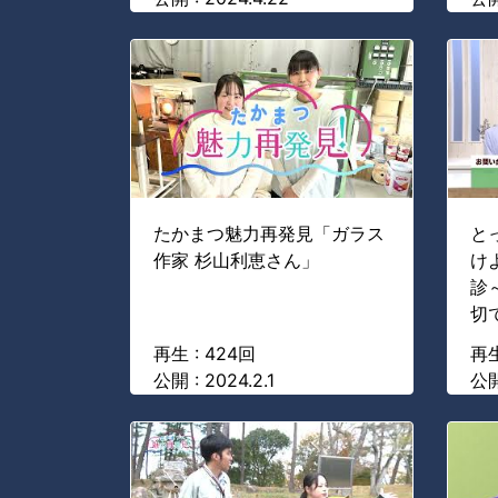
たかまつ魅力再発見「ガラス
と
作家 杉山利恵さん」
け
診
切
再生 : 424回
再生
公開 : 2024.2.1
公開 