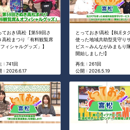
っておき!高松【第59回さ
とっておき!高松【BLEタ
き高松まつり「有料観覧席
使った地域共助型見守り
オフィシャルグッズ」】
ビス～みんながみまもり
開始しました!】
 : 741回
再生 : 261回
 : 2026.6.17
公開 : 2026.5.19