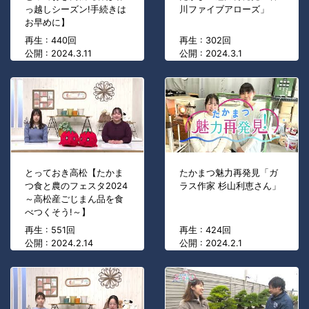
っ越しシーズン!手続きは
川ファイブアローズ」
お早めに】
再生 : 440回
再生 : 302回
公開 : 2024.3.11
公開 : 2024.3.1
とっておき高松【たかま
たかまつ魅力再発見「ガ
つ食と農のフェスタ2024
ラス作家 杉山利恵さん」
～高松産ごじまん品を食
べつくそう!～】
再生 : 551回
再生 : 424回
公開 : 2024.2.14
公開 : 2024.2.1