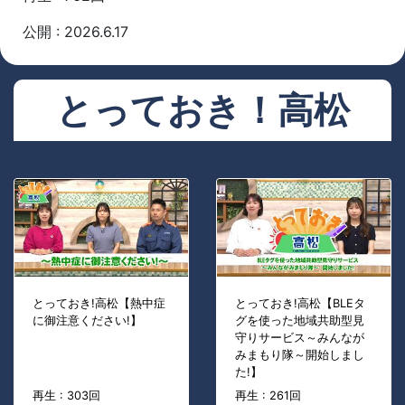
公開 : 2026.6.17
とっておき！高松
とっておき!高松【熱中症
とっておき!高松【BLEタ
に御注意ください!】
グを使った地域共助型見
守りサービス～みんなが
みまもり隊～開始しまし
た!】
再生 : 303回
再生 : 261回