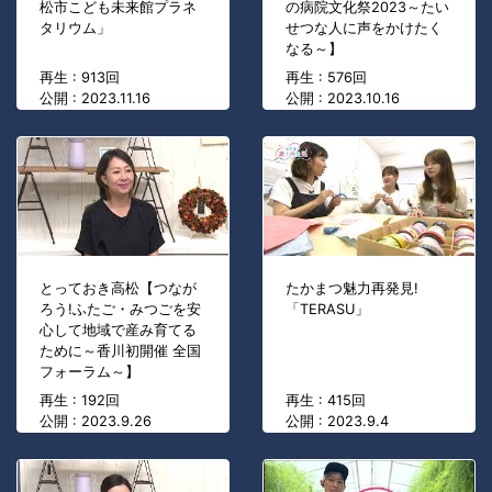
松市こども未来館プラネ
の病院文化祭2023～たい
タリウム」
せつな人に声をかけたく
なる～】
再生 : 913回
再生 : 576回
公開 : 2023.11.16
公開 : 2023.10.16
とっておき高松【つなが
たかまつ魅力再発見!
ろう!ふたご・みつごを安
「TERASU」
心して地域で産み育てる
ために～香川初開催 全国
フォーラム～】
再生 : 192回
再生 : 415回
公開 : 2023.9.26
公開 : 2023.9.4