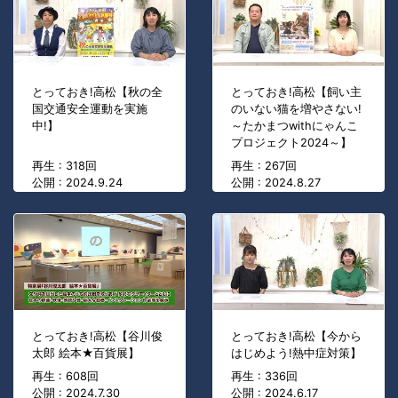
とっておき!高松【秋の全
とっておき!高松【飼い主
国交通安全運動を実施
のいない猫を増やさない!
中!】
～たかまつwithにゃんこ
プロジェクト2024～】
再生 : 318回
再生 : 267回
公開 : 2024.9.24
公開 : 2024.8.27
とっておき!高松【谷川俊
とっておき!高松【今から
太郎 絵本★百貨展】
はじめよう!熱中症対策】
再生 : 608回
再生 : 336回
公開 : 2024.7.30
公開 : 2024.6.17