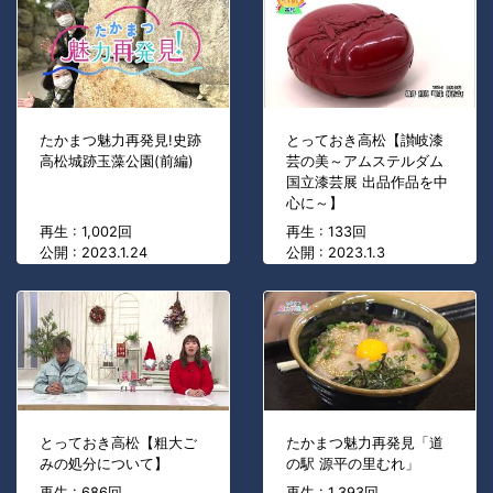
たかまつ魅力再発見!史跡
とっておき高松【讃岐漆
高松城跡玉藻公園(前編)
芸の美～アムステルダム
国立漆芸展 出品作品を中
心に～】
再生 : 1,002回
再生 : 133回
公開 : 2023.1.24
公開 : 2023.1.3
とっておき高松【粗大ご
たかまつ魅力再発見「道
みの処分について】
の駅 源平の里むれ」
再生 : 686回
再生 : 1,393回