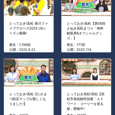
とっておき!高松 香川ファ
とっておき!高松【第58回
イブアローズ2025-26シ
さぬき高松まつり「有料
ーズン開幕!
観覧席&オフシャルグッ
ズ」】
再生 : 1,799回
再生 : 777回
公開 : 2025.9.22
公開 : 2025.7.14
とっておき!高松【たかま
とっておき高松!高松【高
つ防災マップが新しくな
松市美術館特別展「エド
りました!】
ワード・ゴーリーを巡る
旅」開催中!