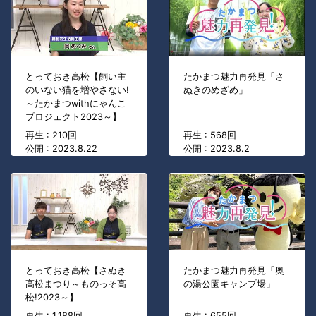
とっておき高松【飼い主
たかまつ魅力再発見「さ
のいない猫を増やさない!
ぬきのめざめ」
～たかまつwithにゃんこ
プロジェクト2023～】
再生 : 210回
再生 : 568回
公開 : 2023.8.22
公開 : 2023.8.2
とっておき高松【さぬき
たかまつ魅力再発見「奥
高松まつり～ものっそ高
の湯公園キャンプ場」
松!2023～】
再生 : 1,188回
再生 : 655回