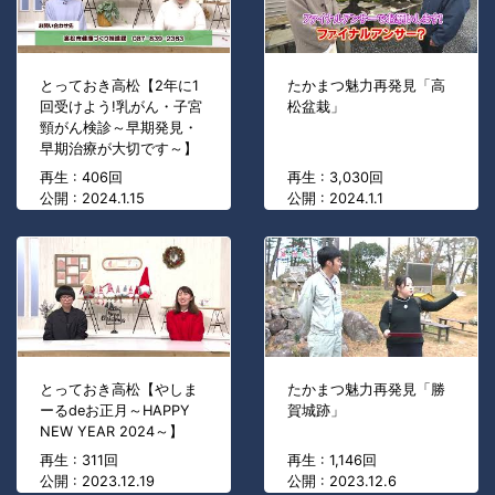
とっておき高松【2年に1
たかまつ魅力再発見「高
回受けよう!乳がん・子宮
松盆栽」
頸がん検診～早期発見・
早期治療が大切です～】
再生 : 406回
再生 : 3,030回
公開 : 2024.1.15
公開 : 2024.1.1
とっておき高松【やしま
たかまつ魅力再発見「勝
ーるdeお正月～HAPPY
賀城跡」
NEW YEAR 2024～】
再生 : 311回
再生 : 1,146回
公開 : 2023.12.19
公開 : 2023.12.6