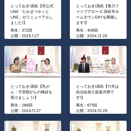
とっておき!高松【市公式
とっておき!高松【香川フ
LINE「たかまつホッと
ァイブアローズ 高松市ホ
LINE」がリニューアルし
ームタウンDAYを開催し
ました!】
ます!】
再生 : 372回
再生 : 408回
公開 : 2025.1.27
公開 : 2024.12.26
とっておき!高松【乳が
とっておき!高松【11月は
ん・子宮頸がんの検診を
自治会加入促進月間で
受けましょう!】
す!】
再生 : 286回
再生 : 671回
公開 : 2024.11.27
公開 : 2024.10.29