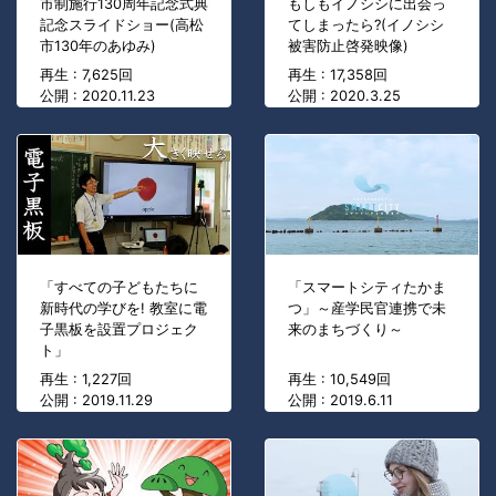
市制施行130周年記念式典
もしもイノシシに出会っ
記念スライドショー(高松
てしまったら?(イノシシ
市130年のあゆみ)
被害防止啓発映像)
再生 : 7,625回
再生 : 17,358回
公開 : 2020.11.23
公開 : 2020.3.25
「すべての子どもたちに
「スマートシティたかま
新時代の学びを! 教室に電
つ」～産学民官連携で未
子黒板を設置プロジェク
来のまちづくり～
ト」
再生 : 1,227回
再生 : 10,549回
公開 : 2019.11.29
公開 : 2019.6.11