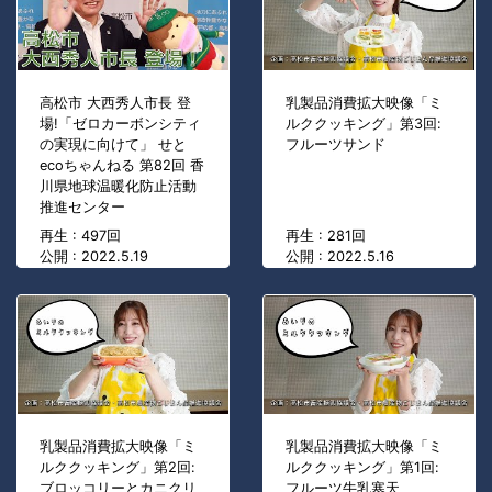
高松市 大西秀人市長 登
乳製品消費拡大映像「ミ
場!「ゼロカーボンシティ
ルククッキング」第3回:
の実現に向けて」 せと
フルーツサンド
ecoちゃんねる 第82回 香
川県地球温暖化防止活動
推進センター
再生 : 497回
再生 : 281回
公開 : 2022.5.19
公開 : 2022.5.16
乳製品消費拡大映像「ミ
乳製品消費拡大映像「ミ
ルククッキング」第2回:
ルククッキング」第1回:
ブロッコリーとカニクリ
フルーツ牛乳寒天