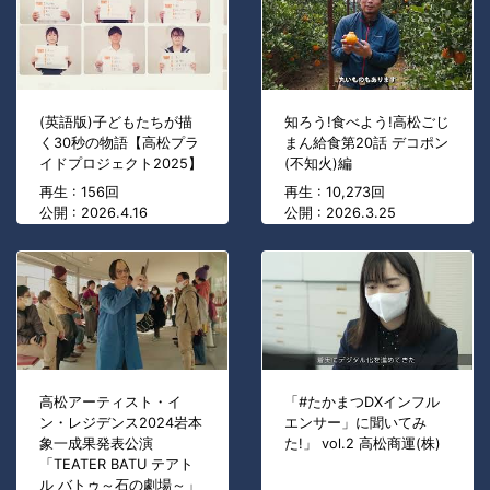
(英語版)子どもたちが描
知ろう!食べよう!高松ごじ
く30秒の物語【高松プラ
まん給食第20話 デコポン
イドプロジェクト2025】
(不知火)編
再生 : 156回
再生 : 10,273回
公開 : 2026.4.16
公開 : 2026.3.25
高松アーティスト・イ
「#たかまつDXインフル
ン・レジデンス2024岩本
エンサー」に聞いてみ
象一成果発表公演
た!」 vol.2 高松商運(株)
「TEATER BATU テアト
ル バトゥ～石の劇場～」