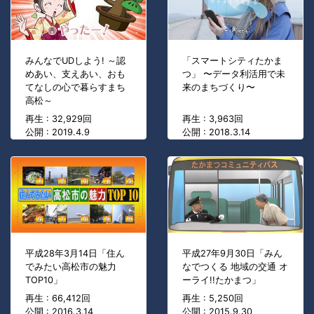
みんなでUDしよう! ～認
「スマートシティたかま
めあい、支えあい、おも
つ」 〜データ利活用で未
てなしの心で暮らすまち
来のまちづくり〜
高松～
再生 : 32,929回
再生 : 3,963回
公開 : 2019.4.9
公開 : 2018.3.14
平成28年3月14日「住ん
平成27年9月30日「みん
でみたい高松市の魅力
なでつくる 地域の交通 オ
TOP10」
ーライ!!たかまつ」
再生 : 66,412回
再生 : 5,250回
公開 : 2016.3.14
公開 : 2015.9.30