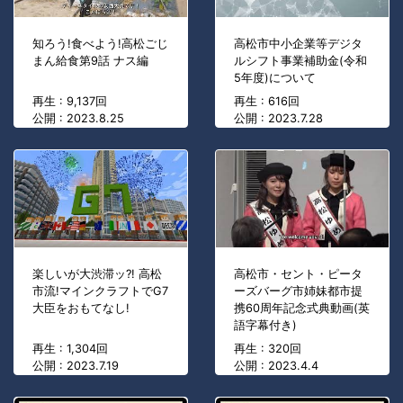
知ろう!食べよう!高松ごじ
高松市中小企業等デジタ
まん給食第9話 ナス編
ルシフト事業補助金(令和
5年度)について
再生 : 9,137回
再生 : 616回
公開 : 2023.8.25
公開 : 2023.7.28
楽しいが大渋滞ッ?! 高松
高松市・セント・ピータ
市流!マインクラフトでG7
ーズバーグ市姉妹都市提
大臣をおもてなし!
携60周年記念式典動画(英
語字幕付き)
再生 : 1,304回
再生 : 320回
公開 : 2023.7.19
公開 : 2023.4.4