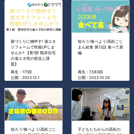
家づくりに物申す! 省エネ
知ろう!食べよう!高松ごじ
リフォームで性能UPしま
まん給食 第13話 食べて菜
せんか? 【第1部 既存住宅
編
の省エネ性の状況と課
題】
再生 : 171回
再生 : 7,583回
公開 : 2023.12.1
公開 : 2023.10.26
知ろう!食べよう!高松ごじ
子どもたちからの高松の