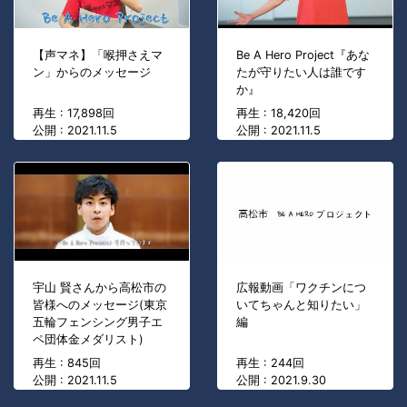
【声マネ】「喉押さえマ
Be A Hero Project『あな
ン」からのメッセージ
たが守りたい人は誰です
か』
再生 : 17,898回
再生 : 18,420回
公開 : 2021.11.5
公開 : 2021.11.5
宇山 賢さんから高松市の
広報動画「ワクチンにつ
皆様へのメッセージ(東京
いてちゃんと知りたい」
五輪フェンシング男子エ
編
ペ団体金メダリスト)
再生 : 845回
再生 : 244回
公開 : 2021.11.5
公開 : 2021.9.30