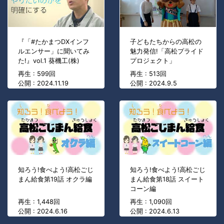
『「#たかまつDXインフ
子どもたちからの高松の
ルエンサー」に聞いてみ
魅力発信!「高松プライド
た!』vol.1 葵機工(株)
プロジェクト」
再生 : 599回
再生 : 513回
公開 : 2024.11.19
公開 : 2024.9.5
知ろう!食べよう!高松ごじ
知ろう!食べよう!高松ごじ
まん給食第19話 オクラ編
まん給食第18話 スイート
コーン編
再生 : 1,448回
再生 : 1,090回
公開 : 2024.6.16
公開 : 2024.6.13