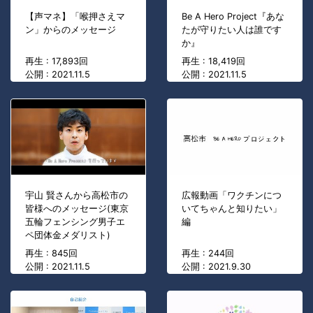
【声マネ】「喉押さえマ
Be A Hero Project『あな
ン」からのメッセージ
たが守りたい人は誰です
か』
再生 : 17,893回
再生 : 18,419回
公開 : 2021.11.5
公開 : 2021.11.5
宇山 賢さんから高松市の
広報動画「ワクチンにつ
皆様へのメッセージ(東京
いてちゃんと知りたい」
五輪フェンシング男子エ
編
ペ団体金メダリスト)
再生 : 845回
再生 : 244回
公開 : 2021.11.5
公開 : 2021.9.30