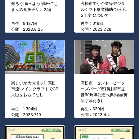
知ろう!食べよう!高松ごじ
高松市中小企業等デジタ
まん給食第9話 ナス編
ルシフト事業補助金(令和
5年度)について
再生 : 9,137回
再生 : 616回
公開 : 2023.8.25
公開 : 2023.7.28
楽しいが大渋滞ッ?! 高松
高松市・セント・ピータ
市流!マインクラフトでG7
ーズバーグ市姉妹都市提
大臣をおもてなし!
携60周年記念式典動画(英
語字幕付き)
再生 : 1,304回
再生 : 320回
公開 : 2023.7.19
公開 : 2023.4.4