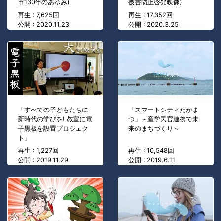
市130年のあゆみ)
被害防止啓発映像)
再生 : 7,625回
再生 : 17,352回
公開 : 2020.11.23
公開 : 2020.3.25
「すべての子どもたちに
「スマートシティたかま
新時代の学びを! 教室に電
つ」～産学民官連携で未
子黒板を設置プロジェク
来のまちづくり～
ト」
再生 : 1,227回
再生 : 10,548回
公開 : 2019.11.29
公開 : 2019.6.11