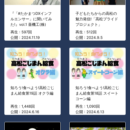
『「#たかまつDXインフ
子どもたちからの高松の
ルエンサー」に聞いてみ
魅力発信!「高松プライド
た!』vol.1 葵機工(株)
プロジェクト」
再生 : 597回
再生 : 512回
公開 : 2024.11.19
公開 : 2024.9.5
知ろう!食べよう!高松ごじ
知ろう!食べよう!高松ごじ
まん給食第19話 オクラ編
まん給食第18話 スイート
コーン編
再生 : 1,448回
再生 : 1,090回
公開 : 2024.6.16
公開 : 2024.6.13