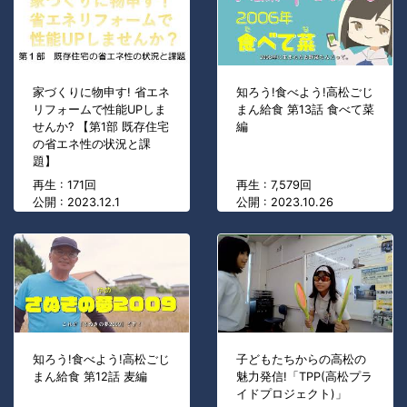
家づくりに物申す! 省エネ
知ろう!食べよう!高松ごじ
リフォームで性能UPしま
まん給食 第13話 食べて菜
せんか? 【第1部 既存住宅
編
の省エネ性の状況と課
題】
再生 : 171回
再生 : 7,579回
公開 : 2023.12.1
公開 : 2023.10.26
知ろう!食べよう!高松ごじ
子どもたちからの高松の
まん給食 第12話 麦編
魅力発信!「TPP(高松プラ
イドプロジェクト)」