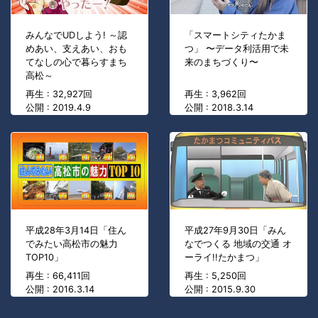
みんなでUDしよう! ～認
「スマートシティたかま
めあい、支えあい、おも
つ」 〜データ利活用で未
てなしの心で暮らすまち
来のまちづくり〜
高松～
再生 : 32,927回
再生 : 3,962回
公開 : 2019.4.9
公開 : 2018.3.14
平成28年3月14日「住ん
平成27年9月30日「みん
でみたい高松市の魅力
なでつくる 地域の交通 オ
TOP10」
ーライ!!たかまつ」
再生 : 66,411回
再生 : 5,250回
公開 : 2016.3.14
公開 : 2015.9.30