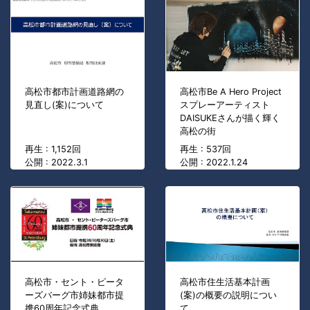
高松市都市計画道路網の
高松市Be A Hero Project
見直し(案)について
スプレーアーティスト
DAISUKEさんが描く輝く
高松の街
再生 : 1,152回
再生 : 537回
公開 : 2022.3.1
公開 : 2022.1.24
高松市・セント・ピータ
高松市住生活基本計画
ーズバーグ市姉妹都市提
(案)の概要の説明につい
携60周年記念式典
て