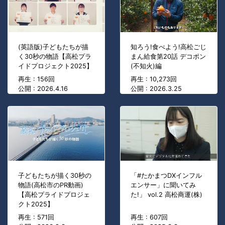
(英語版)子どもたちが描
知ろう!食べよう!高松ごじ
く30秒の物語【高松プラ
まん給食第20話 デコポン
イドプロジェクト2025】
(不知火)編
再生 : 156回
再生 : 10,273回
公開 : 2026.4.16
公開 : 2026.3.25
子どもたちが描く30秒の
「#たかまつDXインフル
物語(高松市のPR動画)
エンサー」に聞いてみ
【高松プライドプロジェ
た!」 vol.2 高松商運(株)
クト2025】
再生 : 571回
再生 : 607回