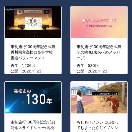
市制施行130周年記念式典
市制施行130周年記念式典
香川県立高松西高等学校
記念映像(未来へのメッセ
書道パフォーマンス
ージ)
再生 : 1,206回
再生 : 530回
公開 : 2020.11.23
公開 : 2020.11.23
市制施行130周年記念式典
もしもイノシシに出会っ
記念スライドショー(高松
てしまったら?(イノシシ