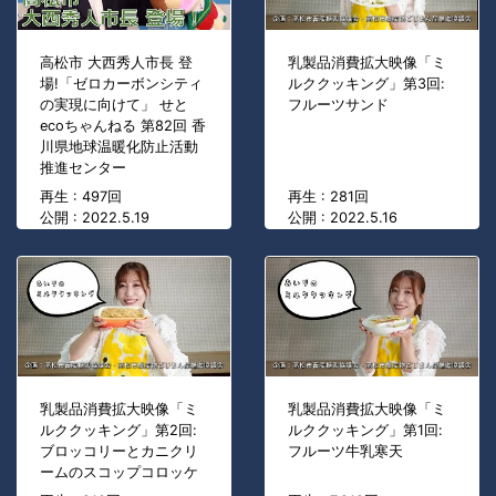
高松市 大西秀人市長 登
乳製品消費拡大映像「ミ
場!「ゼロカーボンシティ
ルククッキング」第3回:
の実現に向けて」 せと
フルーツサンド
ecoちゃんねる 第82回 香
川県地球温暖化防止活動
推進センター
再生 : 497回
再生 : 281回
公開 : 2022.5.19
公開 : 2022.5.16
乳製品消費拡大映像「ミ
乳製品消費拡大映像「ミ
ルククッキング」第2回:
ルククッキング」第1回:
ブロッコリーとカニクリ
フルーツ牛乳寒天
ームのスコップコロッケ