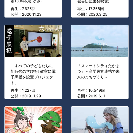
市130年のあゆみ)
被害防止啓発映像)
再生 : 7,625回
再生 : 17,358回
公開 : 2020.11.23
公開 : 2020.3.25
「すべての子どもたちに
「スマートシティたかま
新時代の学びを! 教室に電
つ」～産学民官連携で未
子黒板を設置プロジェク
来のまちづくり～
ト」
再生 : 1,227回
再生 : 10,549回
公開 : 2019.11.29
公開 : 2019.6.11