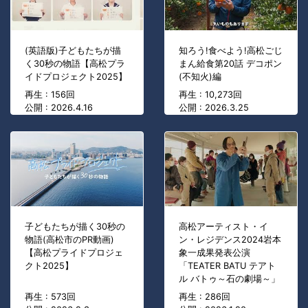
(英語版)子どもたちが描
知ろう!食べよう!高松ごじ
く30秒の物語【高松プラ
まん給食第20話 デコポン
イドプロジェクト2025】
(不知火)編
再生 : 156回
再生 : 10,273回
公開 : 2026.4.16
公開 : 2026.3.25
子どもたちが描く30秒の
高松アーティスト・イ
物語(高松市のPR動画)
ン・レジデンス2024岩本
【高松プライドプロジェ
象一成果発表公演
クト2025】
「TEATER BATU テアト
ル バトゥ～石の劇場～」
再生 : 573回
再生 : 286回