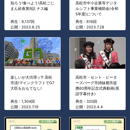
知ろう!食べよう!高松ごじ
高松市中小企業等デジタ
まん給食第9話 ナス編
ルシフト事業補助金(令和
5年度)について
再生 : 9,137回
再生 : 616回
公開 : 2023.8.25
公開 : 2023.7.28
楽しいが大渋滞ッ?! 高松
高松市・セント・ピータ
市流!マインクラフトでG7
ーズバーグ市姉妹都市提
大臣をおもてなし!
携60周年記念式典動画(英
語字幕付き)
再生 : 1,304回
再生 : 320回
公開 : 2023.7.19
公開 : 2023.4.4