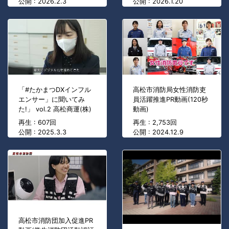
公開 : 2026.2.3
公開 : 2026.1.20
「#たかまつDXインフル
高松市消防局女性消防吏
エンサー」に聞いてみ
員活躍推進PR動画(120秒
た!」 vol.2 高松商運(株)
動画)
再生 : 607回
再生 : 2,753回
公開 : 2025.3.3
公開 : 2024.12.9
高松市消防団加入促進PR