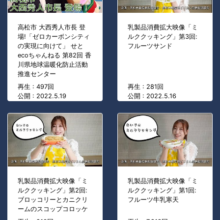
高松市 大西秀人市長 登
乳製品消費拡大映像「ミ
場!「ゼロカーボンシティ
ルククッキング」第3回:
の実現に向けて」 せと
フルーツサンド
ecoちゃんねる 第82回 香
川県地球温暖化防止活動
推進センター
再生 : 497回
再生 : 281回
公開 : 2022.5.19
公開 : 2022.5.16
乳製品消費拡大映像「ミ
乳製品消費拡大映像「ミ
ルククッキング」第2回:
ルククッキング」第1回:
ブロッコリーとカニクリ
フルーツ牛乳寒天
ームのスコップコロッケ