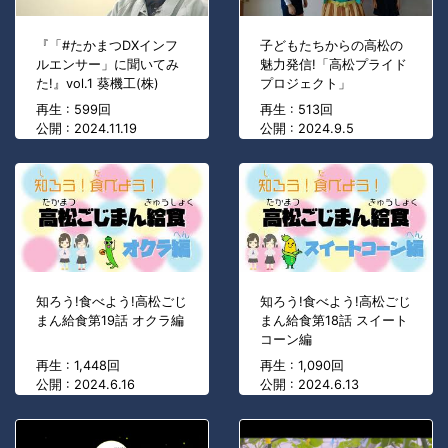
『「#たかまつDXインフ
子どもたちからの高松の
ルエンサー」に聞いてみ
魅力発信!「高松プライド
た!』vol.1 葵機工(株)
プロジェクト」
再生 : 599回
再生 : 513回
公開 : 2024.11.19
公開 : 2024.9.5
知ろう!食べよう!高松ごじ
知ろう!食べよう!高松ごじ
まん給食第19話 オクラ編
まん給食第18話 スイート
コーン編
再生 : 1,448回
再生 : 1,090回
公開 : 2024.6.16
公開 : 2024.6.13