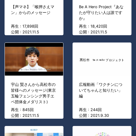
【声マネ】「喉押さえマ
Be A Hero Project『あな
ン」からのメッセージ
たが守りたい人は誰です
か』
再生 : 17,898回
再生 : 18,420回
公開 : 2021.11.5
公開 : 2021.11.5
宇山 賢さんから高松市の
広報動画「ワクチンにつ
皆様へのメッセージ(東京
いてちゃんと知りたい」
五輪フェンシング男子エ
編
ペ団体金メダリスト)
再生 : 845回
再生 : 244回
公開 : 2021.11.5
公開 : 2021.9.30