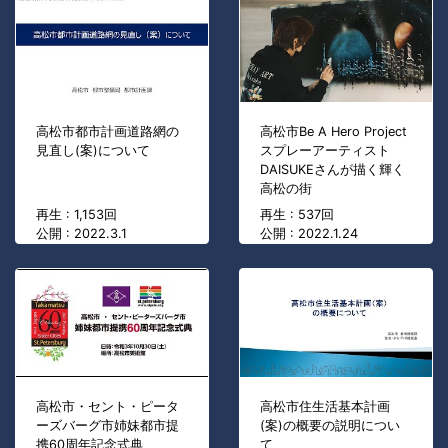
高松市都市計画道路網の
高松市Be A Hero Project
見直し(案)について
スプレーアーティスト
DAISUKEさんが描く輝く
高松の街
再生 : 1,153回
再生 : 537回
公開 : 2022.3.1
公開 : 2022.1.24
高松市・セント・ピータ
高松市住生活基本計画
ーズバーグ市姉妹都市提
(案)の概要の説明につい
携60周年記念式典
て