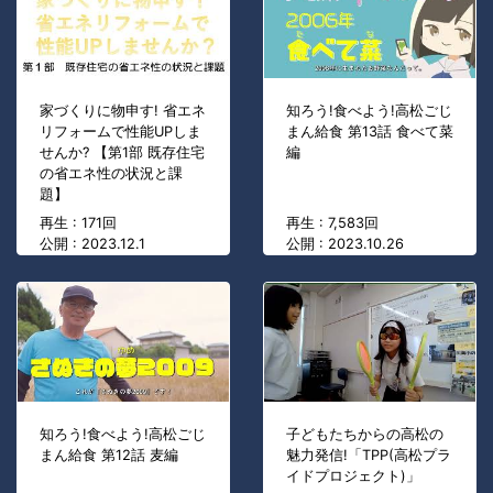
家づくりに物申す! 省エネ
知ろう!食べよう!高松ごじ
リフォームで性能UPしま
まん給食 第13話 食べて菜
せんか? 【第1部 既存住宅
編
の省エネ性の状況と課
題】
再生 : 171回
再生 : 7,583回
公開 : 2023.12.1
公開 : 2023.10.26
知ろう!食べよう!高松ごじ
子どもたちからの高松の
まん給食 第12話 麦編
魅力発信!「TPP(高松プラ
イドプロジェクト)」