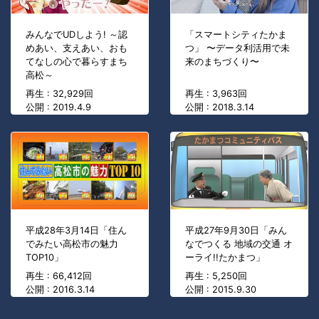
みんなでUDしよう! ～認
「スマートシティたかま
めあい、支えあい、おも
つ」 〜データ利活用で未
てなしの心で暮らすまち
来のまちづくり〜
高松～
再生 : 32,929回
再生 : 3,963回
公開 : 2019.4.9
公開 : 2018.3.14
平成28年3月14日「住ん
平成27年9月30日「みん
でみたい高松市の魅力
なでつくる 地域の交通 オ
TOP10」
ーライ!!たかまつ」
再生 : 66,412回
再生 : 5,250回
公開 : 2016.3.14
公開 : 2015.9.30