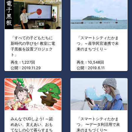
「すべての子どもたちに
「スマートシティたかま
新時代の学びを! 教室に電
つ」～産学民官連携で未
子黒板を設置プロジェク
来のまちづくり～
ト」
再生 : 1,227回
再生 : 10,548回
公開 : 2019.11.29
公開 : 2019.6.11
みんなでUDしよう! ～認
「スマートシティたかま
めあい、支えあい、おも
つ」 〜データ利活用で未
てなしの心で暮らすまち
来のまちづくり〜