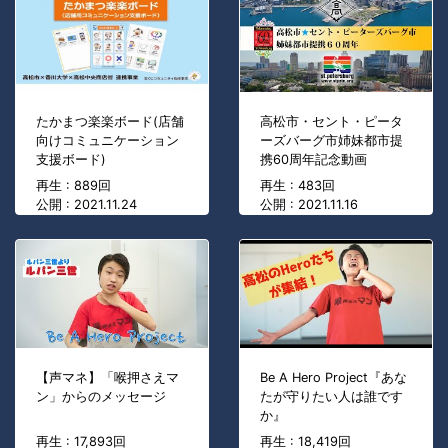
たかまつ楽楽ボード(店舗
高松市・セント・ピータ
向けコミュニケーション
ーズバーグ市姉妹都市提
支援ボード)
携60周年記念動画
再生 : 889回
再生 : 483回
公開 : 2021.11.24
公開 : 2021.11.16
【声マネ】「喉押さえマ
Be A Hero Project『あな
ン」からのメッセージ
たが守りたい人は誰です
か』
再生 : 17,893回
再生 : 18,419回