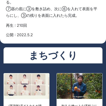
る。
⑦器の底に③を敷き詰め、次に⑥を入れて表面を平
らにし、③の残りを表面に入れたら完成。
再生 : 210回
公開 : 2022.5.2
まちづくり
(英語版)子どもたちが描
知ろう!食べよう!高松ごじ