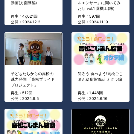
動画(方面隊編)
ルエンサー」に聞いてみ
た!』vol.1 葵機工(株)
再生 : 47,021回
再生 : 597回
公開 : 2024.12.2
公開 : 2024.11.19
子どもたちからの高松の
知ろう!食べよう!高松ごじ
魅力発信!「高松プライド
まん給食第19話 オクラ編
プロジェクト」
再生 : 512回
再生 : 1,448回
公開 : 2024.9.5
公開 : 2024.6.16