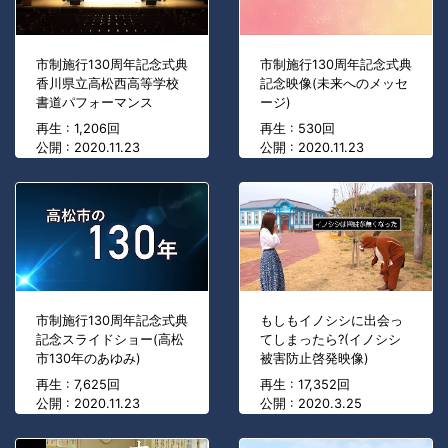
市制施行130周年記念式典
市制施行130周年記念式典
香川県立高松西高等学校
記念映像(未来へのメッセ
書道パフォーマンス
ージ)
再生 : 1,206回
再生 : 530回
公開 : 2020.11.23
公開 : 2020.11.23
市制施行130周年記念式典
もしもイノシシに出会っ
記念スライドショー(高松
てしまったら?(イノシシ
市130年のあゆみ)
被害防止啓発映像)
再生 : 7,625回
再生 : 17,352回
公開 : 2020.11.23
公開 : 2020.3.25