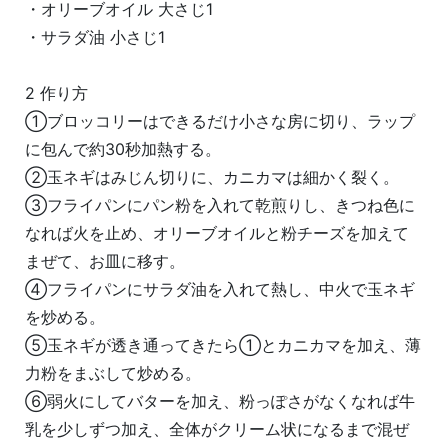
・オリーブオイル 大さじ1
・サラダ油 小さじ1
2 作り方
①ブロッコリーはできるだけ小さな房に切り、ラップ
に包んで約30秒加熱する。
②玉ネギはみじん切りに、カニカマは細かく裂く。
③フライパンにパン粉を入れて乾煎りし、きつね色に
なれば火を止め、オリーブオイルと粉チーズを加えて
まぜて、お皿に移す。
④フライパンにサラダ油を入れて熱し、中火で玉ネギ
を炒める。
⑤玉ネギが透き通ってきたら①とカニカマを加え、薄
力粉をまぶして炒める。
⑥弱火にしてバターを加え、粉っぽさがなくなれば牛
乳を少しずつ加え、全体がクリーム状になるまで混ぜ