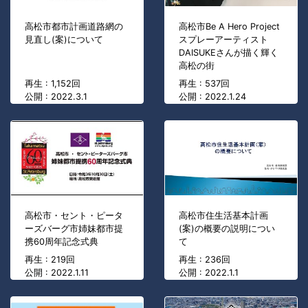
高松市都市計画道路網の
高松市Be A Hero Project
見直し(案)について
スプレーアーティスト
DAISUKEさんが描く輝く
高松の街
再生 : 1,152回
再生 : 537回
公開 : 2022.3.1
公開 : 2022.1.24
高松市・セント・ピータ
高松市住生活基本計画
ーズバーグ市姉妹都市提
(案)の概要の説明につい
携60周年記念式典
て
再生 : 219回
再生 : 236回
公開 : 2022.1.11
公開 : 2022.1.1