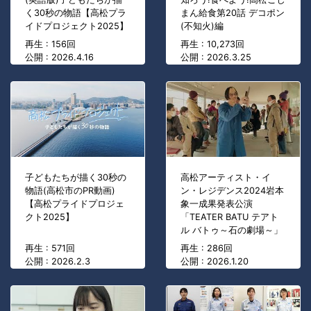
く30秒の物語【高松プラ
まん給食第20話 デコポン
イドプロジェクト2025】
(不知火)編
再生 : 156回
再生 : 10,273回
公開 : 2026.4.16
公開 : 2026.3.25
子どもたちが描く30秒の
高松アーティスト・イ
物語(高松市のPR動画)
ン・レジデンス2024岩本
【高松プライドプロジェ
象一成果発表公演
クト2025】
「TEATER BATU テアト
ル バトゥ～石の劇場～」
再生 : 571回
再生 : 286回
公開 : 2026.2.3
公開 : 2026.1.20