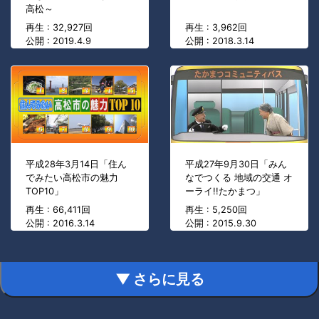
高松～
再生 : 32,927回
再生 : 3,962回
公開 : 2019.4.9
公開 : 2018.3.14
平成28年3月14日「住ん
平成27年9月30日「みん
でみたい高松市の魅力
なでつくる 地域の交通 オ
TOP10」
ーライ!!たかまつ」
再生 : 66,411回
再生 : 5,250回
公開 : 2016.3.14
公開 : 2015.9.30
▼ さらに見る