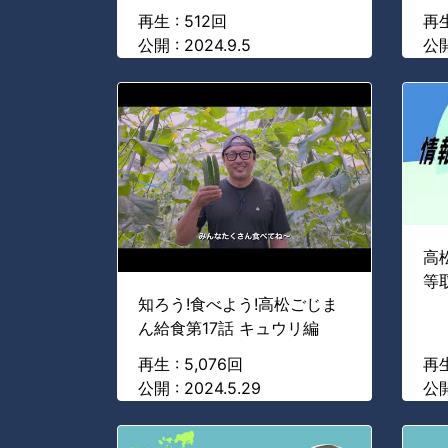
再生 : 512回
再生
公開 : 2024.9.5
公開
高
等
知ろう!食べよう!高松ごじま
ん給食第17話 キュウリ編
再生 : 5,076回
再生
公開 : 2024.5.29
公開