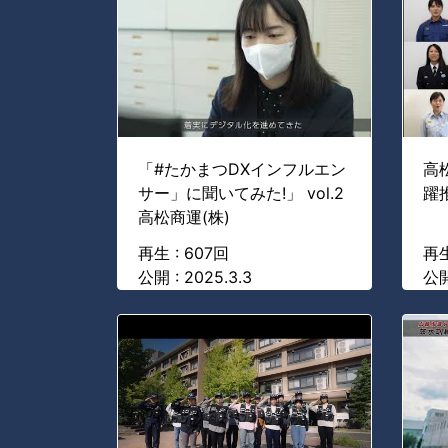
「#たかまつDXインフルエン
高
サー」に聞いてみた!」 vol.2
躍推
高松商運(株)
再生 : 607回
再生
公開 : 2025.3.3
公開