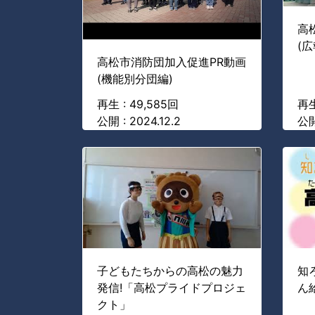
高
(
高松市消防団加入促進PR動画
(機能別分団編)
再生 : 49,585回
再生
公開 : 2024.12.2
公開
子どもたちからの高松の魅力
知
発信!「高松プライドプロジェ
ん
クト」