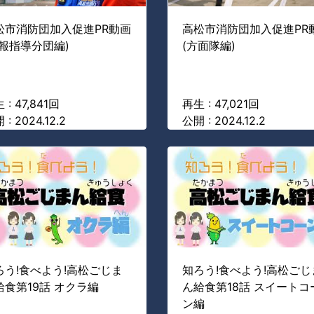
松市消防団加入促進PR動画
高松市消防団加入促進PR
広報指導分団編)
(方面隊編)
 : 47,841回
再生 : 47,021回
 : 2024.12.2
公開 : 2024.12.2
ろう!食べよう!高松ごじま
知ろう!食べよう!高松ごじ
給食第19話 オクラ編
ん給食第18話 スイートコ
ン編