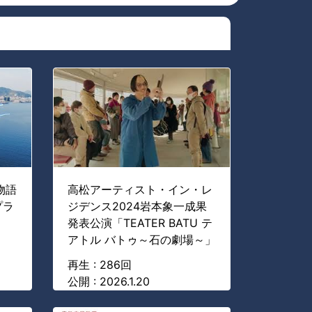
物語
高松アーティスト・イン・レ
プラ
ジデンス2024岩本象一成果
発表公演「TEATER BATU テ
アトル バトゥ～石の劇場～」
再生 : 286回
公開 : 2026.1.20