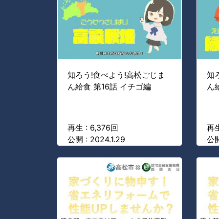
知ろう!食べよう!高松ごじま
知
ん給食 第16話 イチゴ編
ん
再生 : 6,376回
再生
公開 : 2024.1.29
公開