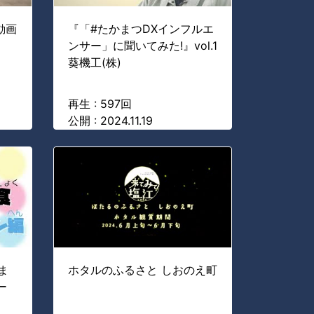
動画
『「#たかまつDXインフルエ
ンサー」に聞いてみた!』vol.1
葵機工(株)
再生 : 597回
公開 : 2024.11.19
ま
ホタルのふるさと しおのえ町
ー