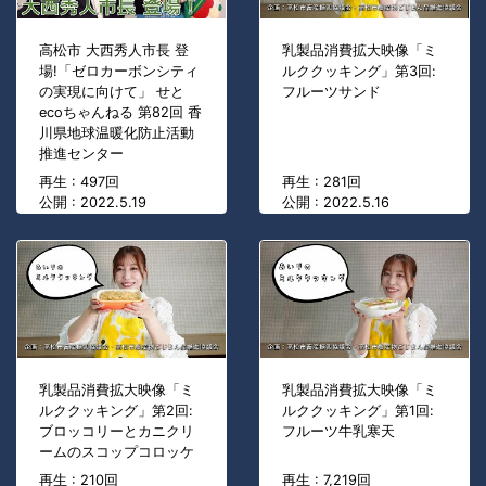
高松市 大西秀人市長 登
乳製品消費拡大映像「ミ
場!「ゼロカーボンシティ
ルククッキング」第3回:
の実現に向けて」 せと
フルーツサンド
ecoちゃんねる 第82回 香
川県地球温暖化防止活動
推進センター
再生 : 497回
再生 : 281回
公開 : 2022.5.19
公開 : 2022.5.16
乳製品消費拡大映像「ミ
乳製品消費拡大映像「ミ
ルククッキング」第2回:
ルククッキング」第1回:
ブロッコリーとカニクリ
フルーツ牛乳寒天
ームのスコップコロッケ
再生 : 210回
再生 : 7,219回