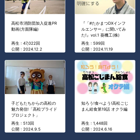
高松市消防団加入促進PR
『「#たかまつDXインフ
動画(方面隊編)
ルエンサー」に聞いてみ
た!』vol.1 葵機工(株)
再生 : 47,022回
再生 : 599回
公開 : 2024.12.2
公開 : 2024.11.19
子どもたちからの高松の
知ろう!食べよう!高松ごじ
魅力発信!「高松プライド
まん給食第19話 オクラ編
プロジェクト」
再生 : 513回
再生 : 1,448回
公開 : 2024.9.5
公開 : 2024.6.16