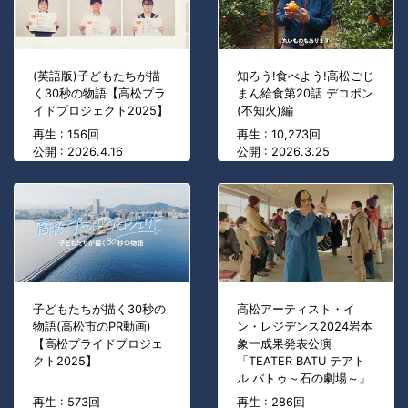
(英語版)子どもたちが描
知ろう!食べよう!高松ごじ
く30秒の物語【高松プラ
まん給食第20話 デコポン
イドプロジェクト2025】
(不知火)編
再生 : 156回
再生 : 10,273回
公開 : 2026.4.16
公開 : 2026.3.25
子どもたちが描く30秒の
高松アーティスト・イ
物語(高松市のPR動画)
ン・レジデンス2024岩本
【高松プライドプロジェ
象一成果発表公演
クト2025】
「TEATER BATU テアト
ル バトゥ～石の劇場～」
再生 : 573回
再生 : 286回