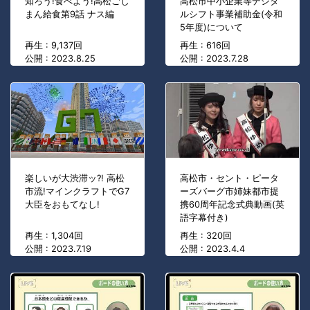
知ろう!食べよう!高松ごじ
高松市中小企業等デジタ
まん給食第9話 ナス編
ルシフト事業補助金(令和
5年度)について
再生 : 9,137回
再生 : 616回
公開 : 2023.8.25
公開 : 2023.7.28
楽しいが大渋滞ッ?! 高松
高松市・セント・ピータ
市流!マインクラフトでG7
ーズバーグ市姉妹都市提
大臣をおもてなし!
携60周年記念式典動画(英
語字幕付き)
再生 : 1,304回
再生 : 320回
公開 : 2023.7.19
公開 : 2023.4.4