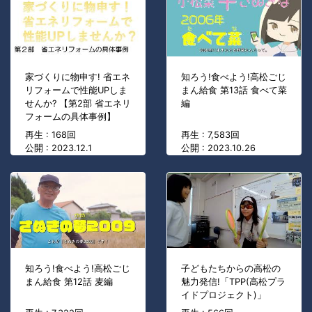
家づくりに物申す! 省エネ
知ろう!食べよう!高松ごじ
リフォームで性能UPしま
まん給食 第13話 食べて菜
せんか? 【第2部 省エネリ
編
フォームの具体事例】
再生 : 168回
再生 : 7,583回
公開 : 2023.12.1
公開 : 2023.10.26
知ろう!食べよう!高松ごじ
子どもたちからの高松の
まん給食 第12話 麦編
魅力発信!「TPP(高松プラ
イドプロジェクト)」