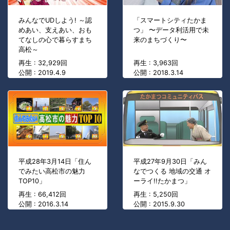
みんなでUDしよう! ～認
「スマートシティたかま
めあい、支えあい、おも
つ」 〜データ利活用で未
てなしの心で暮らすまち
来のまちづくり〜
高松～
再生 : 32,929回
再生 : 3,963回
公開 : 2019.4.9
公開 : 2018.3.14
平成28年3月14日「住ん
平成27年9月30日「みん
でみたい高松市の魅力
なでつくる 地域の交通 オ
TOP10」
ーライ!!たかまつ」
再生 : 66,412回
再生 : 5,250回
公開 : 2016.3.14
公開 : 2015.9.30