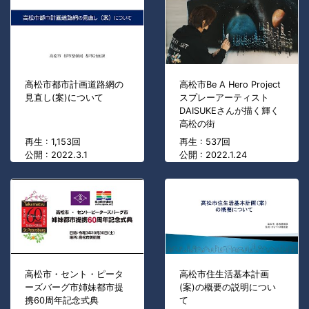
高松市都市計画道路網の
高松市Be A Hero Project
見直し(案)について
スプレーアーティスト
DAISUKEさんが描く輝く
高松の街
再生 : 1,153回
再生 : 537回
公開 : 2022.3.1
公開 : 2022.1.24
高松市・セント・ピータ
高松市住生活基本計画
ーズバーグ市姉妹都市提
(案)の概要の説明につい
携60周年記念式典
て