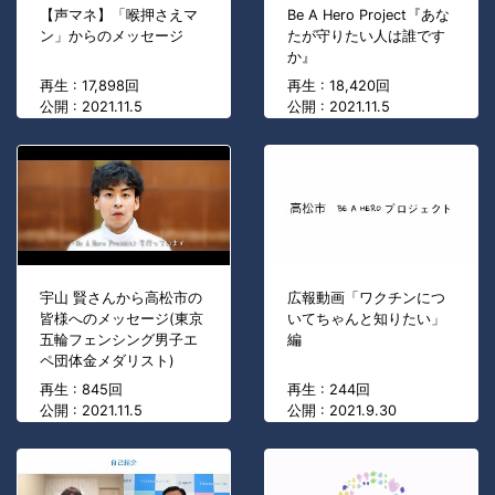
【声マネ】「喉押さえマ
Be A Hero Project『あな
ン」からのメッセージ
たが守りたい人は誰です
か』
再生 : 17,898回
再生 : 18,420回
公開 : 2021.11.5
公開 : 2021.11.5
宇山 賢さんから高松市の
広報動画「ワクチンにつ
皆様へのメッセージ(東京
いてちゃんと知りたい」
五輪フェンシング男子エ
編
ペ団体金メダリスト)
再生 : 845回
再生 : 244回
公開 : 2021.11.5
公開 : 2021.9.30