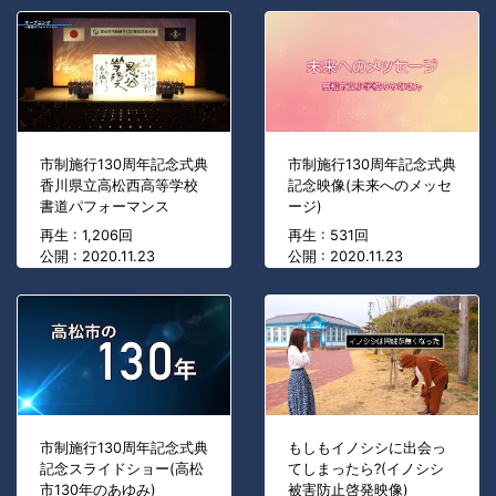
市制施行130周年記念式典
市制施行130周年記念式典
香川県立高松西高等学校
記念映像(未来へのメッセ
書道パフォーマンス
ージ)
再生 : 1,206回
再生 : 531回
公開 : 2020.11.23
公開 : 2020.11.23
市制施行130周年記念式典
もしもイノシシに出会っ
記念スライドショー(高松
てしまったら?(イノシシ
市130年のあゆみ)
被害防止啓発映像)