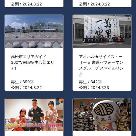
公開 : 2024.8.22
公開 : 2024.8.22
高松市エリアガイド
アオハル★サイドストー
360°VR動画(中心部エリ
リー # 書道パフォーマン
ア)
スグループ スマイルリン
ク
再生 : 390回
再生 : 342回
公開 : 2024.8.22
公開 : 2024.7.23