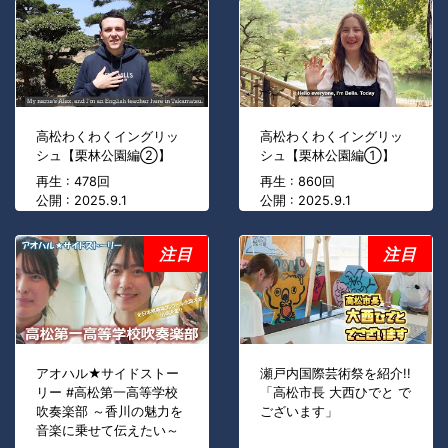
高松わくわくイングリッ
高松わくわくイングリッ
シュ【栗林公園編②】
シュ【栗林公園編①】
再生 : 478回
再生 : 860回
公開 : 2025.9.1
公開 : 2025.9.1
注目
注目
アオハル★サイドストー
瀬戸内国際芸術祭を紹介!!
リー #高松第一高等学校
「高松市長 大西ひでと で
吹奏楽部 ～香川の魅力を
ございます」
音楽に乗せて伝えたい～