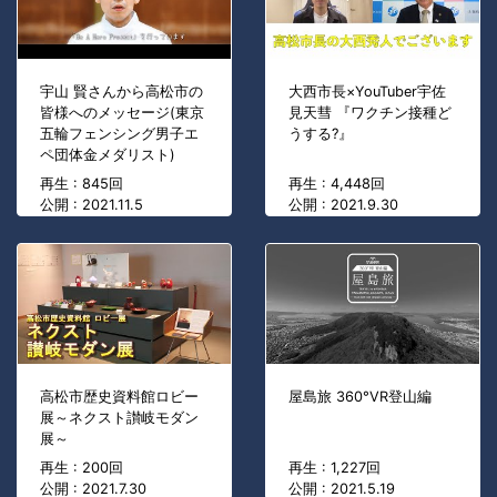
宇山 賢さんから高松市の
大西市長×YouTuber宇佐
皆様へのメッセージ(東京
見天彗 『ワクチン接種ど
五輪フェンシング男子エ
うする?』
ペ団体金メダリスト)
再生 : 845回
再生 : 4,448回
公開 : 2021.11.5
公開 : 2021.9.30
高松市歴史資料館ロビー
屋島旅 360°VR登山編
展～ネクスト讃岐モダン
展～
再生 : 200回
再生 : 1,227回
公開 : 2021.7.30
公開 : 2021.5.19