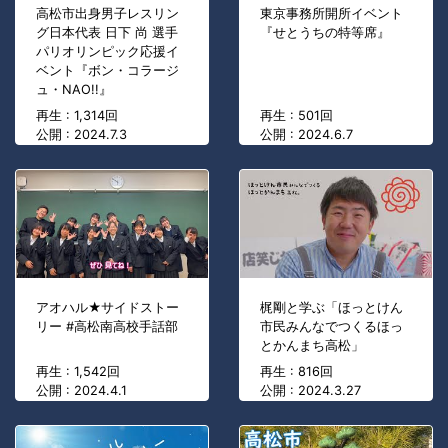
高松市出身男子レスリン
東京事務所開所イベント
グ日本代表 日下 尚 選手
『せとうちの特等席』
パリオリンピック応援イ
ベント『ボン・コラージ
ュ・NAO!!』
再生 : 1,314回
再生 : 501回
公開 : 2024.7.3
公開 : 2024.6.7
アオハル★サイドストー
梶剛と学ぶ「ほっとけん
リー #高松南高校手話部
市民みんなでつくるほっ
とかんまち高松」
再生 : 1,542回
再生 : 816回
公開 : 2024.4.1
公開 : 2024.3.27