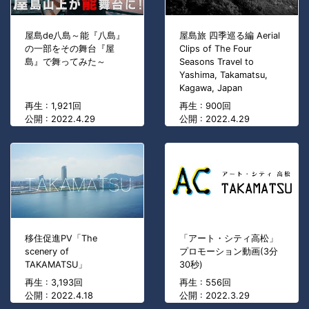
屋島de八島～能『八島』
屋島旅 四季巡る編 Aerial
の一部をその舞台『屋
Clips of The Four
島』で舞ってみた～
Seasons Travel to
Yashima, Takamatsu,
Kagawa, Japan
再生 : 1,921回
再生 : 900回
公開 : 2022.4.29
公開 : 2022.4.29
移住促進PV「The
「アート・シティ高松」
scenery of
プロモーション動画(3分
TAKAMATSU」
30秒)
再生 : 3,193回
再生 : 556回
公開 : 2022.4.18
公開 : 2022.3.29