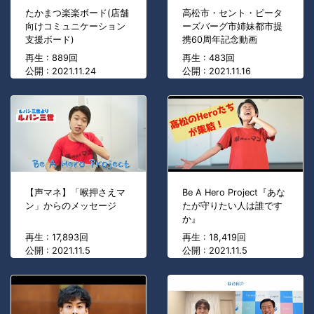
たかまつ楽楽ボード(店舗
高松市・セント・ピータ
向けコミュニケーション
ーズバーグ市姉妹都市提
支援ボード)
携60周年記念動画
再生 : 889回
再生 : 483回
公開 : 2021.11.24
公開 : 2021.11.16
【声マネ】「喉押さえマ
Be A Hero Project『あな
ン」からのメッセージ
たが守りたい人は誰です
か』
再生 : 17,893回
再生 : 18,419回
公開 : 2021.11.5
公開 : 2021.11.5