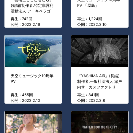
(短編)制作者:特定非営利
PV 「屋島」
活動法人 アーキペラゴ
再生 : 742回
再生 : 1,224回
公開 : 2022.2.16
公開 : 2022.2.10
天空ミュージック10周年
『YASHIMA AIR』(長編)
PV
制作者:一般社団法人 瀬戸
内サーカスファクトリー
再生 : 465回
再生 : 841回
公開 : 2022.2.10
公開 : 2022.2.8