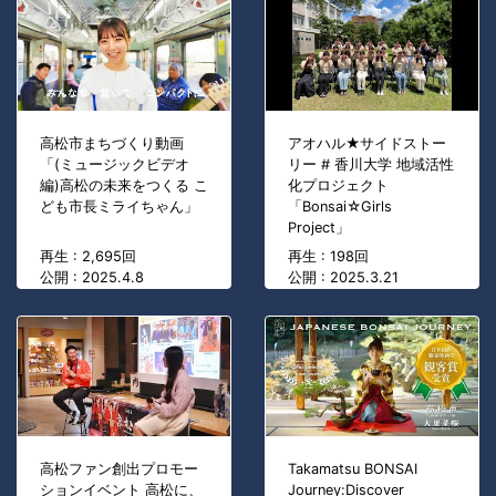
高松市まちづくり動画
アオハル★サイドストー
「(ミュージックビデオ
リー # 香川大学 地域活性
編)高松の未来をつくる こ
化プロジェクト
ども市長ミライちゃん」
「Bonsai☆Girls
Project」
再生 : 2,695回
再生 : 198回
公開 : 2025.4.8
公開 : 2025.3.21
高松ファン創出プロモー
Takamatsu BONSAI
ションイベント 高松に、
Journey:Discover