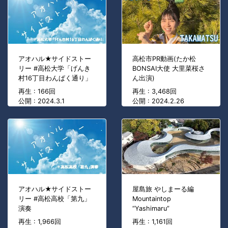
アオハル★サイドストー
高松市PR動画(たか松
リー #高松大学「げんき
BONSAI大使 大里菜桜さ
村16丁目わんぱく通り」
ん出演)
再生 : 166回
再生 : 3,468回
公開 : 2024.3.1
公開 : 2024.2.26
アオハル★サイドストー
屋島旅 やしまーる編
リー #高松高校「第九」
Mountaintop
演奏
“Yashimaru”
再生 : 1,966回
再生 : 1,161回