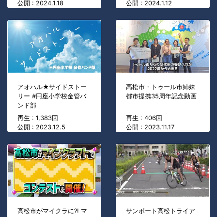
公開 : 2024.1.18
公開 : 2024.1.12
アオハル★サイドストー
高松市・トゥール市姉妹
リー #円座小学校金管バ
都市提携35周年記念動画
ンド部
再生 : 1,383回
再生 : 406回
公開 : 2023.12.5
公開 : 2023.11.17
高松市がマイクラに?! マ
サンポート高松トライア