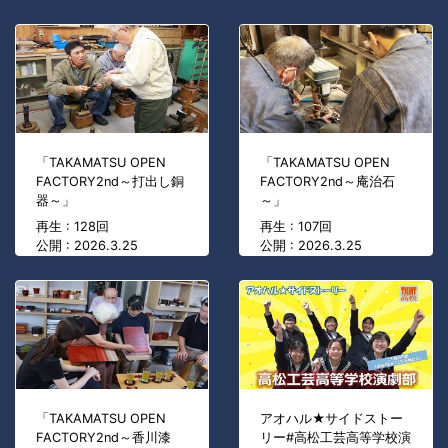
「TAKAMATSU OPEN
「TAKAMATSU OPEN
FACTORY2nd～打出し銅
FACTORY2nd～庵治石
器～」
～」
再生 : 128回
再生 : 107回
公開 : 2026.3.25
公開 : 2026.3.25
「TAKAMATSU OPEN
アオハル★サイドストー
FACTORY2nd～香川漆
リー#高松工芸高等学校演