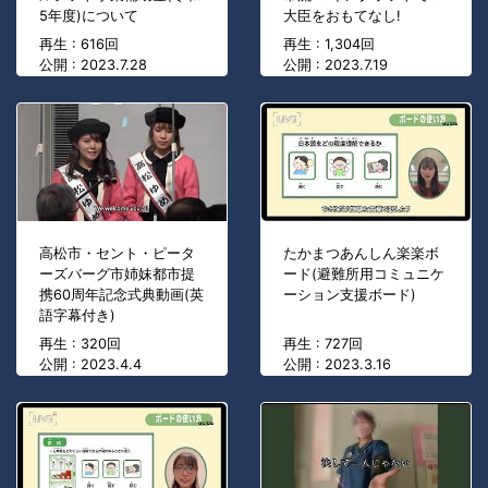
5年度)について
大臣をおもてなし!
再生 : 616回
再生 : 1,304回
公開 : 2023.7.28
公開 : 2023.7.19
高松市・セント・ピータ
たかまつあんしん楽楽ボ
ーズバーグ市姉妹都市提
ード(避難所用コミュニケ
携60周年記念式典動画(英
ーション支援ボード)
語字幕付き)
再生 : 320回
再生 : 727回
公開 : 2023.4.4
公開 : 2023.3.16