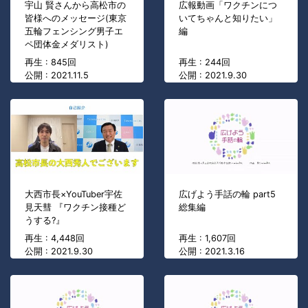
宇山 賢さんから高松市の
広報動画「ワクチンにつ
皆様へのメッセージ(東京
いてちゃんと知りたい」
五輪フェンシング男子エ
編
ペ団体金メダリスト)
再生 : 845回
再生 : 244回
公開 : 2021.11.5
公開 : 2021.9.30
大西市長×YouTuber宇佐
広げよう手話の輪 part5
見天彗 『ワクチン接種ど
総集編
うする?』
再生 : 4,448回
再生 : 1,607回
公開 : 2021.9.30
公開 : 2021.3.16