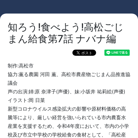
知ろう!食べよう!高松ごじ
まん給食第7話 ナバナ編
制作:高松市
協力:薫る農園 河田 薫、高松市農産物ごじまん品推進協
議会
声の出演:姉:原 奈津子(声優)、妹:小坂井 祐莉絵(声優)
イラスト:岡 日菜
新型コロナウイルス感染拡大の影響や原材料価格の高
騰等により、厳しい経営を強いられている市内農畜水
産業を支援するため、令和4年度において、市内の小学
校及び市立中学校の学校給食の食材として、「高松産