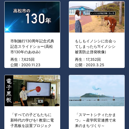
市制施行130周年記念式典
もしもイノシシに出会っ
記念スライドショー(高松
てしまったら?(イノシシ
市130年のあゆみ)
被害防止啓発映像)
再生 : 7,625回
再生 : 17,352回
公開 : 2020.11.23
公開 : 2020.3.25
「すべての子どもたちに
「スマートシティたかま
新時代の学びを! 教室に電
つ」～産学民官連携で未
子黒板を設置プロジェク
来のまちづくり～