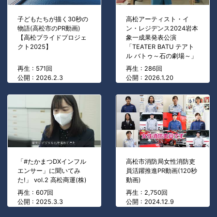
子どもたちが描く30秒の
高松アーティスト・イ
物語(高松市のPR動画)
ン・レジデンス2024岩本
【高松プライドプロジェ
象一成果発表公演
クト2025】
「TEATER BATU テアト
ル バトゥ～石の劇場～」
再生 : 571回
再生 : 286回
公開 : 2026.2.3
公開 : 2026.1.20
「#たかまつDXインフル
高松市消防局女性消防吏
エンサー」に聞いてみ
員活躍推進PR動画(120秒
た!」 vol.2 高松商運(株)
動画)
再生 : 607回
再生 : 2,750回
公開 : 2025.3.3
公開 : 2024.12.9