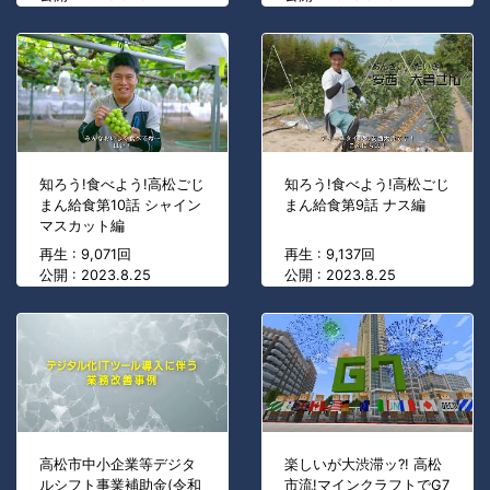
知ろう!食べよう!高松ごじ
知ろう!食べよう!高松ごじ
まん給食第10話 シャイン
まん給食第9話 ナス編
マスカット編
再生 : 9,071回
再生 : 9,137回
公開 : 2023.8.25
公開 : 2023.8.25
高松市中小企業等デジタ
楽しいが大渋滞ッ?! 高松
ルシフト事業補助金(令和
市流!マインクラフトでG7