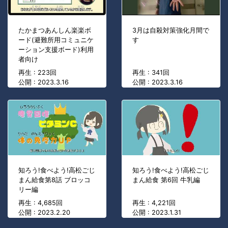
たかまつあんしん楽楽ボ
3月は自殺対策強化月間で
ード(避難所用コミュニケ
す
ーション支援ボード)利用
者向け
再生 : 223回
再生 : 341回
公開 : 2023.3.16
公開 : 2023.3.16
知ろう!食べよう!高松ごじ
知ろう!食べよう!高松ごじ
まん給食第8話 ブロッコ
まん給食 第6回 牛乳編
リー編
再生 : 4,685回
再生 : 4,221回
公開 : 2023.2.20
公開 : 2023.1.31