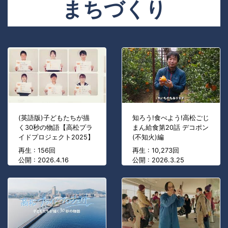
まちづくり
(英語版)子どもたちが描
知ろう!食べよう!高松ごじ
く30秒の物語【高松プラ
まん給食第20話 デコポン
イドプロジェクト2025】
(不知火)編
再生 : 156回
再生 : 10,273回
公開 : 2026.4.16
公開 : 2026.3.25