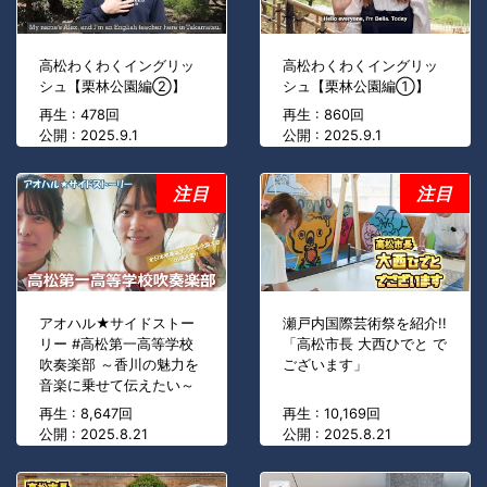
高松わくわくイングリッ
高松わくわくイングリッ
シュ【栗林公園編②】
シュ【栗林公園編①】
再生 : 478回
再生 : 860回
公開 : 2025.9.1
公開 : 2025.9.1
注目
注目
アオハル★サイドストー
瀬戸内国際芸術祭を紹介!!
リー #高松第一高等学校
「高松市長 大西ひでと で
吹奏楽部 ～香川の魅力を
ございます」
音楽に乗せて伝えたい～
再生 : 8,647回
再生 : 10,169回
公開 : 2025.8.21
公開 : 2025.8.21