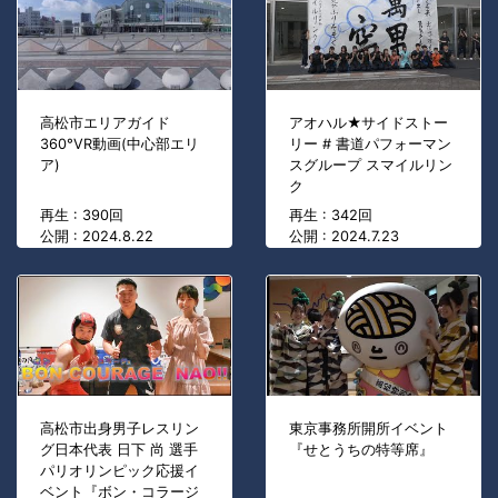
高松市エリアガイド
アオハル★サイドストー
360°VR動画(中心部エリ
リー # 書道パフォーマン
ア)
スグループ スマイルリン
ク
再生 : 390回
再生 : 342回
公開 : 2024.8.22
公開 : 2024.7.23
高松市出身男子レスリン
東京事務所開所イベント
グ日本代表 日下 尚 選手
『せとうちの特等席』
パリオリンピック応援イ
ベント『ボン・コラージ