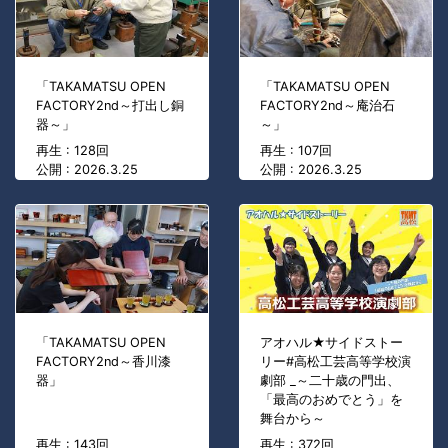
「TAKAMATSU OPEN
「TAKAMATSU OPEN
FACTORY2nd～打出し銅
FACTORY2nd～庵治石
器～」
～」
再生 : 128回
再生 : 107回
公開 : 2026.3.25
公開 : 2026.3.25
「TAKAMATSU OPEN
アオハル★サイドストー
FACTORY2nd～香川漆
リー#高松工芸高等学校演
器」
劇部 _～二十歳の門出、
「最高のおめでとう」を
舞台から～
再生 : 143回
再生 : 372回