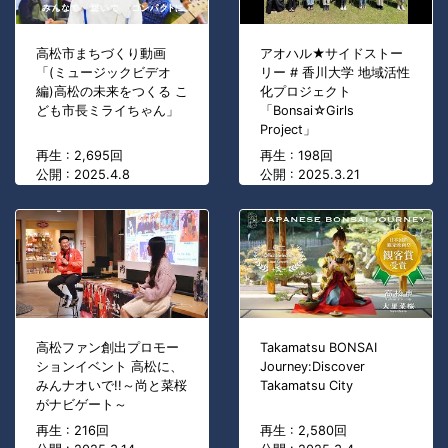
高松市まちづくり動画
アオハル★サイドストー
「(ミュージックビデオ
リー # 香川大学 地域活性
編)高松の未来をつくる こ
化プロジェクト
ども市長ミライちゃん」
「Bonsai☆Girls
Project」
再生 : 2,695回
再生 : 198回
公開 : 2025.4.8
公開 : 2025.3.21
高松ファン創出プロモー
Takamatsu BONSAI
ションイベント 高松に、
Journey:Discover
みんナオいで!!～尚と菜桜
Takamatsu City
がナビゲート～
再生 : 216回
再生 : 2,580回