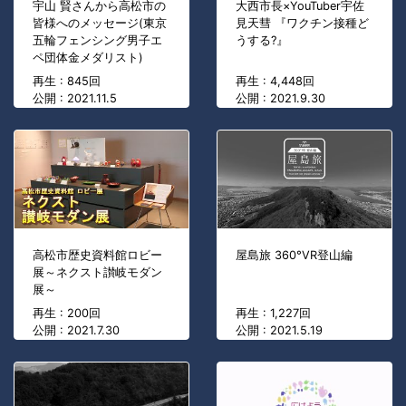
宇山 賢さんから高松市の
大西市長×YouTuber宇佐
皆様へのメッセージ(東京
見天彗 『ワクチン接種ど
五輪フェンシング男子エ
うする?』
ペ団体金メダリスト)
再生 : 845回
再生 : 4,448回
公開 : 2021.11.5
公開 : 2021.9.30
高松市歴史資料館ロビー
屋島旅 360°VR登山編
展～ネクスト讃岐モダン
展～
再生 : 200回
再生 : 1,227回
公開 : 2021.7.30
公開 : 2021.5.19