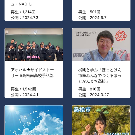
ュ・NAO!!』
再生 : 1,314回
再生 : 501回
公開 : 2024.7.3
公開 : 2024.6.7
アオハル★サイドストー
梶剛と学ぶ「ほっとけん
リー #高松南高校手話部
市民みんなでつくるほっ
とかんまち高松」
再生 : 1,542回
再生 : 816回
公開 : 2024.4.1
公開 : 2024.3.27