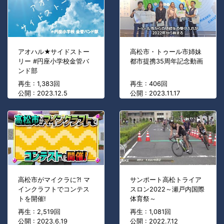
アオハル★サイドストー
高松市・トゥール市姉妹
リー #円座小学校金管バ
都市提携35周年記念動画
ンド部
再生 : 1,383回
再生 : 406回
公開 : 2023.12.5
公開 : 2023.11.17
高松市がマイクラに?! マ
サンポート高松トライア
インクラフトでコンテス
スロン2022～瀬戸内国際
トを開催!
体育祭～
再生 : 2,519回
再生 : 1,081回
公開 : 2023.6.19
公開 : 2022.7.12