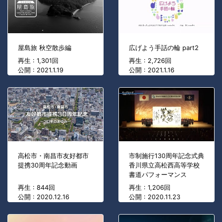
屋島旅 秋空散歩編
広げよう手話の輪 part2
再生 : 1,301回
再生 : 2,726回
公開 : 2021.1.19
公開 : 2021.1.16
高松市・南昌市友好都市
市制施行130周年記念式典
提携30周年記念動画
香川県立高松西高等学校
書道パフォーマンス
再生 : 844回
再生 : 1,206回
公開 : 2020.12.16
公開 : 2020.11.23