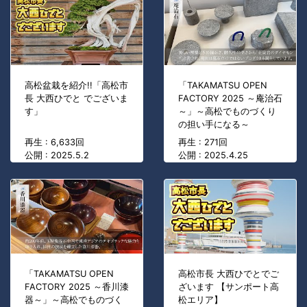
高松盆栽を紹介!!「高松市
「TAKAMATSU OPEN
長 大西ひでと でございま
FACTORY 2025 ～庵治石
す」
～」～高松でものづくり
の担い手になる～
再生 : 6,633回
再生 : 271回
公開 : 2025.5.2
公開 : 2025.4.25
「TAKAMATSU OPEN
高松市長 大西ひでとでご
FACTORY 2025 ～香川漆
ざいます 【サンポート高
器～」～高松でものづく
松エリア】