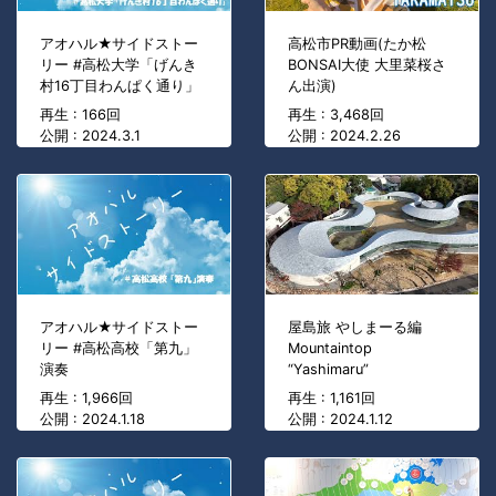
アオハル★サイドストー
高松市PR動画(たか松
リー #高松大学「げんき
BONSAI大使 大里菜桜さ
村16丁目わんぱく通り」
ん出演)
再生 : 166回
再生 : 3,468回
公開 : 2024.3.1
公開 : 2024.2.26
アオハル★サイドストー
屋島旅 やしまーる編
リー #高松高校「第九」
Mountaintop
演奏
“Yashimaru”
再生 : 1,966回
再生 : 1,161回
公開 : 2024.1.18
公開 : 2024.1.12