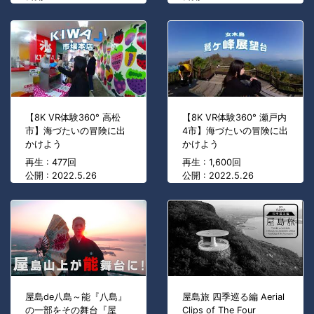
【8K VR体験360° 高松
【8K VR体験360° 瀬戸内
市】海づたいの冒険に出
4市】海づたいの冒険に出
かけよう
かけよう
再生 : 477回
再生 : 1,600回
公開 : 2022.5.26
公開 : 2022.5.26
屋島de八島～能『八島』
屋島旅 四季巡る編 Aerial
の一部をその舞台『屋
Clips of The Four