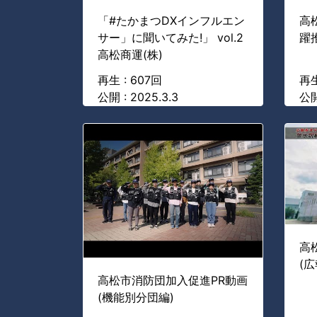
「#たかまつDXインフルエン
高
サー」に聞いてみた!」 vol.2
躍推
高松商運(株)
再生 : 607回
再生
公開 : 2025.3.3
公開
高
(
高松市消防団加入促進PR動画
(機能別分団編)