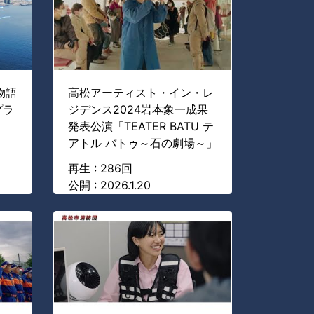
物語
高松アーティスト・イン・レ
プラ
ジデンス2024岩本象一成果
発表公演「TEATER BATU テ
アトル バトゥ～石の劇場～」
再生 : 286回
公開 : 2026.1.20