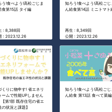
ろう!食べよう!高松ごじま
知ろう!食べよう!高松ごじ
給食第15話 タイ編
ん給食第14話 ミニトマト
 : 8,388回
再生 : 8,349回
 : 2023.12.26
公開 : 2023.12.26
づくりに物申す! 省エネリ
知ろう!食べよう!高松ごじ
ォームで性能UPしません
ん給食 第13話 食べて菜編
? 【第1部 既存住宅の省エ
性の状況と課題】