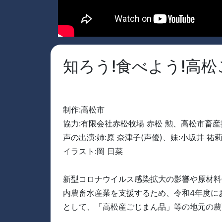
知ろう!食べよう!高松
制作:高松市
協力:有限会社赤松牧場 赤松 勲、高松市畜
声の出演:姉:原 奈津子(声優)、妹:小坂井 祐莉
イラスト:岡 日菜
新型コロナウイルス感染拡大の影響や原材料
内農畜水産業を支援するため、令和4年度に
として、「高松産ごじまん品」等の地元の農