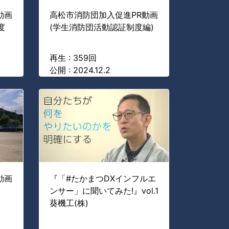
動画
高松市消防団加入促進PR動画
度
(学生消防団活動認証制度編)
再生 : 359回
公開 : 2024.12.2
動画
『「#たかまつDXインフルエ
ンサー」に聞いてみた!』vol.1
葵機工(株)