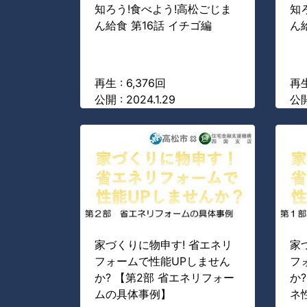
知ろう!食べよう!高松ごじま
知
ん給食 第16話 イチゴ編
ん
再生 : 6,376回
再生
公開 : 2024.1.29
公開
家づくりに物申す! 省エネリ
家
フォームで性能UPしません
フ
か? 【第2部 省エネリフォー
か
ムの具体事例】
ネ