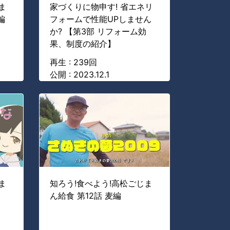
ま
家づくりに物申す! 省エネリ
編
フォームで性能UPしません
か? 【第3部 リフォーム効
果、制度の紹介】
再生 : 239回
公開 : 2023.12.1
ま
知ろう!食べよう!高松ごじま
ん給食 第12話 麦編