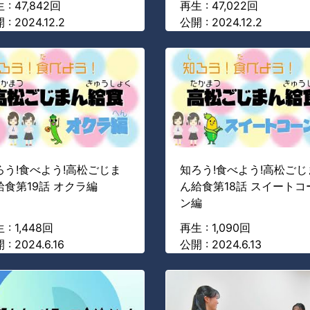
 : 47,842回
再生 : 47,022回
 : 2024.12.2
公開 : 2024.12.2
ろう!食べよう!高松ごじま
知ろう!食べよう!高松ごじ
給食第19話 オクラ編
ん給食第18話 スイートコ
ン編
 : 1,448回
再生 : 1,090回
 : 2024.6.16
公開 : 2024.6.13