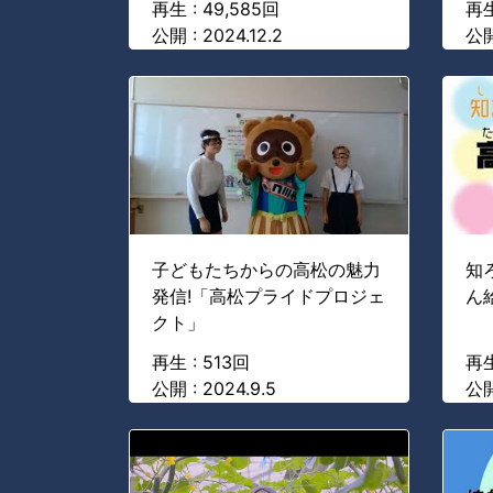
再生 : 49,585回
再生
公開 : 2024.12.2
公開
子どもたちからの高松の魅力
知
発信!「高松プライドプロジェ
ん
クト」
再生 : 513回
再生
公開 : 2024.9.5
公開