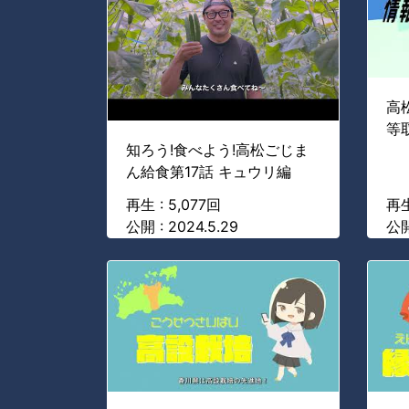
高
等
知ろう!食べよう!高松ごじま
ん給食第17話 キュウリ編
再生 : 5,077回
再生
公開 : 2024.5.29
公開