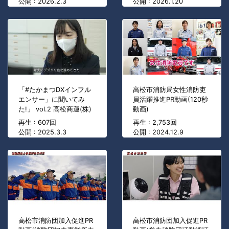
公開 : 2026.2.3
公開 : 2026.1.20
「#たかまつDXインフル
高松市消防局女性消防吏
エンサー」に聞いてみ
員活躍推進PR動画(120秒
た!」 vol.2 高松商運(株)
動画)
再生 : 607回
再生 : 2,753回
公開 : 2025.3.3
公開 : 2024.12.9
高松市消防団加入促進PR
高松市消防団加入促進PR