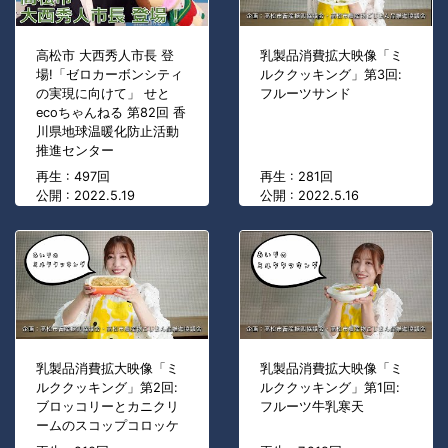
高松市 大西秀人市長 登
乳製品消費拡大映像「ミ
場!「ゼロカーボンシティ
ルククッキング」第3回:
の実現に向けて」 せと
フルーツサンド
ecoちゃんねる 第82回 香
川県地球温暖化防止活動
推進センター
再生 : 497回
再生 : 281回
公開 : 2022.5.19
公開 : 2022.5.16
乳製品消費拡大映像「ミ
乳製品消費拡大映像「ミ
ルククッキング」第2回:
ルククッキング」第1回:
ブロッコリーとカニクリ
フルーツ牛乳寒天
ームのスコップコロッケ