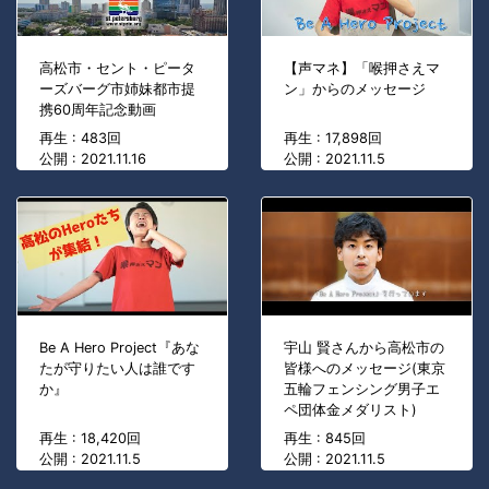
高松市・セント・ピータ
【声マネ】「喉押さえマ
ーズバーグ市姉妹都市提
ン」からのメッセージ
携60周年記念動画
再生 : 483回
再生 : 17,898回
公開 : 2021.11.16
公開 : 2021.11.5
Be A Hero Project『あな
宇山 賢さんから高松市の
たが守りたい人は誰です
皆様へのメッセージ(東京
か』
五輪フェンシング男子エ
ペ団体金メダリスト)
再生 : 18,420回
再生 : 845回
公開 : 2021.11.5
公開 : 2021.11.5