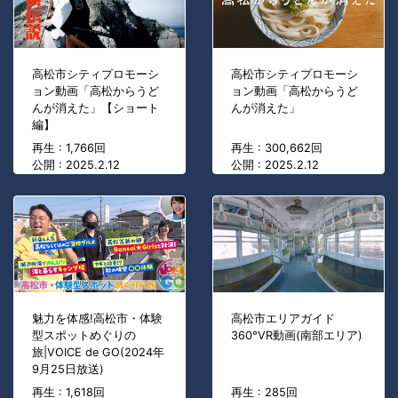
高松市シティプロモーシ
高松市シティプロモーシ
ョン動画「高松からうど
ョン動画「高松からうど
んが消えた」【ショート
んが消えた」
編】
再生 : 1,766回
再生 : 300,662回
公開 : 2025.2.12
公開 : 2025.2.12
魅力を体感!高松市・体験
高松市エリアガイド
型スポットめぐりの
360°VR動画(南部エリア)
旅|VOICE de GO(2024年
9月25日放送)
再生 : 1,618回
再生 : 285回