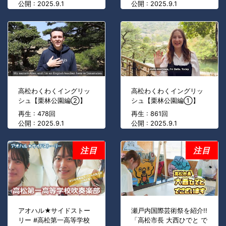
公開 : 2025.9.1
公開 : 2025.9.1
高松わくわくイングリッ
高松わくわくイングリッ
シュ【栗林公園編②】
シュ【栗林公園編①】
再生 : 478回
再生 : 861回
公開 : 2025.9.1
公開 : 2025.9.1
注目
注目
アオハル★サイドストー
瀬戸内国際芸術祭を紹介!!
リー #高松第一高等学校
「高松市長 大西ひでと で