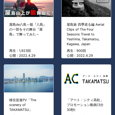
屋島de八島～能『八島』
屋島旅 四季巡る編 Aerial
の一部をその舞台『屋
Clips of The Four
島』で舞ってみた～
Seasons Travel to
Yashima, Takamatsu,
Kagawa, Japan
再生 : 1,923回
再生 : 900回
公開 : 2022.4.29
公開 : 2022.4.29
移住促進PV「The
「アート・シティ高松」
scenery of
プロモーション動画(3分
TAKAMATSU」
30秒)