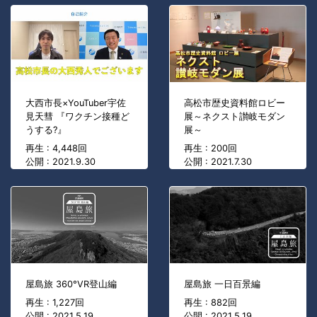
大西市長×YouTuber宇佐
高松市歴史資料館ロビー
見天彗 『ワクチン接種ど
展～ネクスト讃岐モダン
うする?』
展～
再生 : 4,448回
再生 : 200回
公開 : 2021.9.30
公開 : 2021.7.30
屋島旅 360°VR登山編
屋島旅 一日百景編
再生 : 1,227回
再生 : 882回
公開 : 2021.5.19
公開 : 2021.5.19