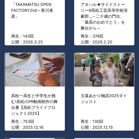
「TAKAMATSU OPEN
アオハル★サイドストー
FACTORY2nd～香川漆
リー#高松工芸高等学校演
器」
劇部 _～二十歳の門出、
「最高のおめでとう」を
舞台から～
再生 : 143回
再生 : 374回
公開 : 2026.3.25
公開 : 2026.2.20
高松一高生と中学生が挑
玉藻あかり物語2025ダイ
む!高松のPR動画制作の舞
ジェスト
台裏【高松プライドプロ
ジェクト2025】
再生 : 753回
再生 : 130回
公開 : 2025.12.16
公開 : 2025.12.15