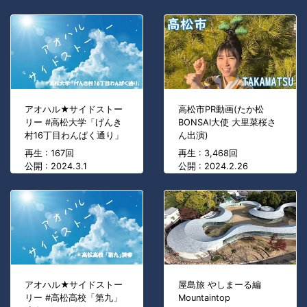
アオハル★サイドストー
高松市PR動画(たか松
リー #高松大学「げんき
BONSAI大使 大里菜桜さ
村16丁目わんぱく通り」
ん出演)
再生 : 167回
再生 : 3,468回
公開 : 2024.3.1
公開 : 2024.2.26
アオハル★サイドストー
屋島旅 やしまーる編
リー #高松高校「第九」
Mountaintop