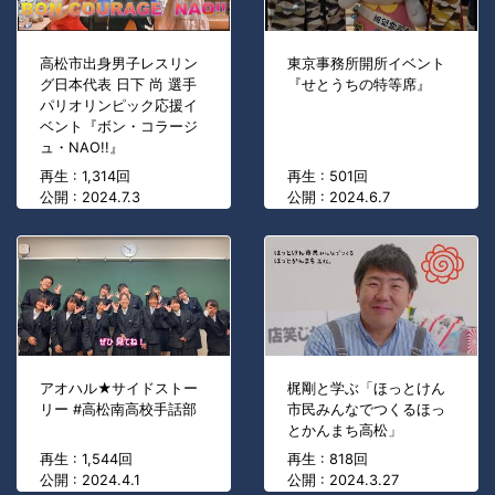
高松市出身男子レスリン
東京事務所開所イベント
グ日本代表 日下 尚 選手
『せとうちの特等席』
パリオリンピック応援イ
ベント『ボン・コラージ
ュ・NAO!!』
再生 : 1,314回
再生 : 501回
公開 : 2024.7.3
公開 : 2024.6.7
アオハル★サイドストー
梶剛と学ぶ「ほっとけん
リー #高松南高校手話部
市民みんなでつくるほっ
とかんまち高松」
再生 : 1,544回
再生 : 818回
公開 : 2024.4.1
公開 : 2024.3.27