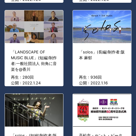
「LANDSCAPE OF
「solos」(長編)制作者:阪
MUSIC BLUE」(短編)制作
本 麻郁
者:一般社団法人 街角に音
楽を@香川
再生 : 280回
再生 : 936回
公開 : 2022.1.24
公開 : 2022.1.16
「solos」(短編)制作者:阪
高松市・セント・ピータ