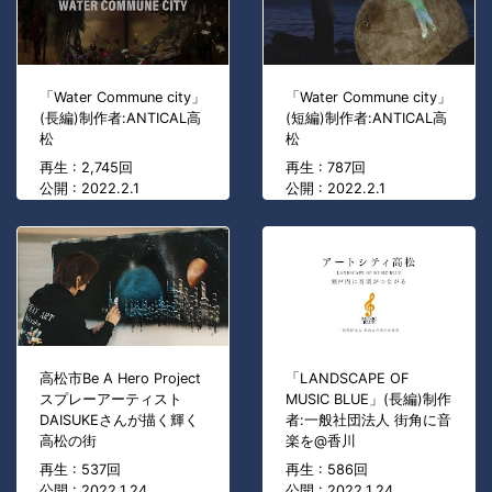
「Water Commune city」
「Water Commune city」
(長編)制作者:ANTICAL高
(短編)制作者:ANTICAL高
松
松
再生 : 2,745回
再生 : 787回
公開 : 2022.2.1
公開 : 2022.2.1
高松市Be A Hero Project
「LANDSCAPE OF
スプレーアーティスト
MUSIC BLUE」(長編)制作
DAISUKEさんが描く輝く
者:一般社団法人 街角に音
高松の街
楽を@香川
再生 : 537回
再生 : 586回
公開 : 2022.1.24
公開 : 2022.1.24