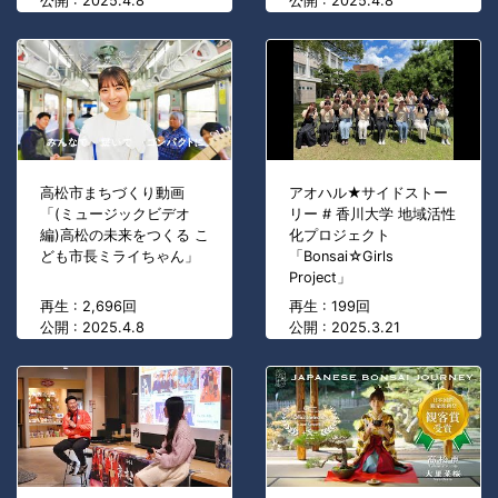
公開 : 2025.4.8
公開 : 2025.4.8
高松市まちづくり動画
アオハル★サイドストー
「(ミュージックビデオ
リー # 香川大学 地域活性
編)高松の未来をつくる こ
化プロジェクト
ども市長ミライちゃん」
「Bonsai☆Girls
Project」
再生 : 2,696回
再生 : 199回
公開 : 2025.4.8
公開 : 2025.3.21