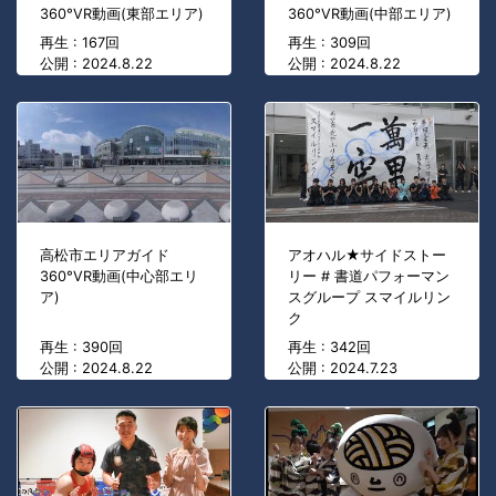
360°VR動画(東部エリア)
360°VR動画(中部エリア)
再生 : 167回
再生 : 309回
公開 : 2024.8.22
公開 : 2024.8.22
高松市エリアガイド
アオハル★サイドストー
360°VR動画(中心部エリ
リー # 書道パフォーマン
ア)
スグループ スマイルリン
ク
再生 : 390回
再生 : 342回
公開 : 2024.8.22
公開 : 2024.7.23