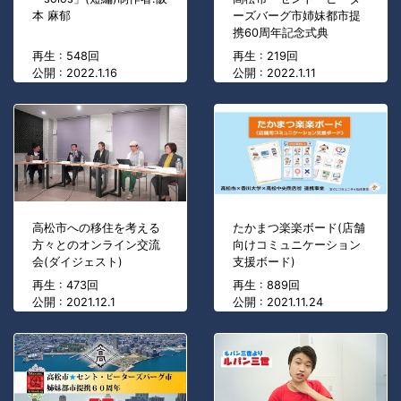
本 麻郁
ーズバーグ市姉妹都市提
携60周年記念式典
再生 : 548回
再生 : 219回
公開 : 2022.1.16
公開 : 2022.1.11
高松市への移住を考える
たかまつ楽楽ボード(店舗
方々とのオンライン交流
向けコミュニケーション
会(ダイジェスト)
支援ボード)
再生 : 473回
再生 : 889回
公開 : 2021.12.1
公開 : 2021.11.24