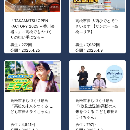
「TAKAMATSU OPEN
高松市長 大西ひでとでご
FACTORY 2025 ～香川漆
ざいます 【サンポート高
器～」～高松でものづく
松エリア】
りの担い手になる～
再生 : 272回
再生 : 7,982回
公開 : 2025.4.25
公開 : 2025.4.9
高松市まちづくり動画
高松市まちづくり動画
「高松の未来をつくる こ
「(政見放送編)高松の未
ども市長ミライちゃん」
来をつくる こども市長ミ
ライちゃん」
再生 : 4,541回
再生 : 797回