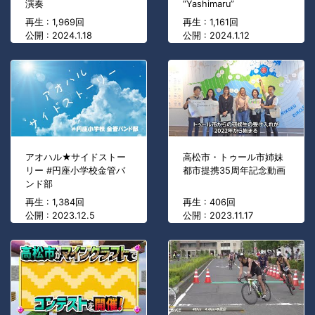
演奏
“Yashimaru”
再生 : 1,969回
再生 : 1,161回
公開 : 2024.1.18
公開 : 2024.1.12
アオハル★サイドストー
高松市・トゥール市姉妹
リー #円座小学校金管バ
都市提携35周年記念動画
ンド部
再生 : 1,384回
再生 : 406回
公開 : 2023.12.5
公開 : 2023.11.17