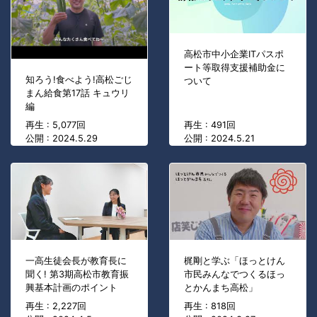
高松市中小企業ITパスポ
ート等取得支援補助金に
知ろう!食べよう!高松ごじ
ついて
まん給食第17話 キュウリ
編
再生 : 5,077回
再生 : 491回
公開 : 2024.5.29
公開 : 2024.5.21
一高生徒会長が教育長に
梶剛と学ぶ「ほっとけん
聞く! 第3期高松市教育振
市民みんなでつくるほっ
興基本計画のポイント
とかんまち高松」
再生 : 2,227回
再生 : 818回