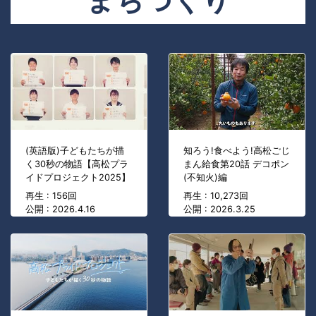
(英語版)子どもたちが描
知ろう!食べよう!高松ごじ
く30秒の物語【高松プラ
まん給食第20話 デコポン
イドプロジェクト2025】
(不知火)編
再生 : 156回
再生 : 10,273回
公開 : 2026.4.16
公開 : 2026.3.25