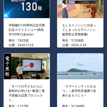
市制施行130周年記念式典
もしもイノシシに出会っ
記念スライドショー(高松
てしまったら?(イノシシ
市130年のあゆみ)
被害防止啓発映像)
再生 : 7,625回
再生 : 17,358回
公開 : 2020.11.23
公開 : 2020.3.25
「すべての子どもたちに
「スマートシティたかま
新時代の学びを! 教室に電
つ」～産学民官連携で未
子黒板を設置プロジェク
来のまちづくり～
ト」
再生 : 1,227回
再生 : 10,549回