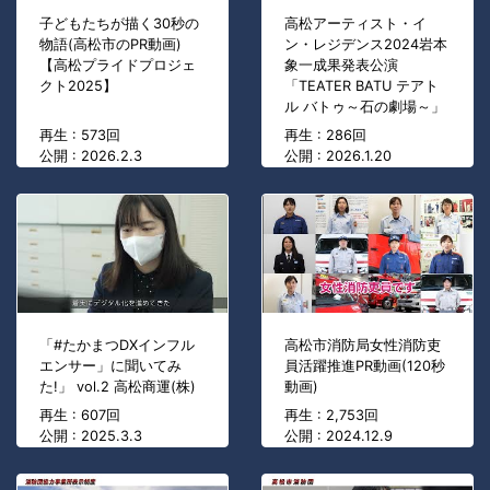
子どもたちが描く30秒の
高松アーティスト・イ
物語(高松市のPR動画)
ン・レジデンス2024岩本
【高松プライドプロジェ
象一成果発表公演
クト2025】
「TEATER BATU テアト
ル バトゥ～石の劇場～」
再生 : 573回
再生 : 286回
公開 : 2026.2.3
公開 : 2026.1.20
「#たかまつDXインフル
高松市消防局女性消防吏
エンサー」に聞いてみ
員活躍推進PR動画(120秒
た!」 vol.2 高松商運(株)
動画)
再生 : 607回
再生 : 2,753回
公開 : 2025.3.3
公開 : 2024.12.9