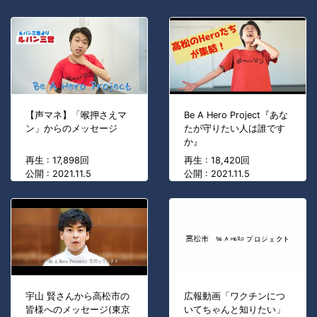
【声マネ】「喉押さえマ
Be A Hero Project『あな
ン」からのメッセージ
たが守りたい人は誰です
か』
再生 : 17,898回
再生 : 18,420回
公開 : 2021.11.5
公開 : 2021.11.5
宇山 賢さんから高松市の
広報動画「ワクチンにつ
皆様へのメッセージ(東京
いてちゃんと知りたい」