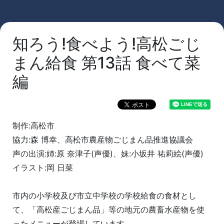
知ろう!食べよう!高松ごじ
まん給食 第13話 食べて菜
編
制作:高松市
協力:森 博幸、高松市農産物ごじまん品推進協議会
声の出演:姉:原 奈津子(声優)、妹:小坂井 祐莉絵(声優)
イラスト:岡 日菜
市内の小学校及び市立中学校の学校給食の食材とし
て、「高松産ごじまん品」等の地元の農畜水産物を使
ったメニューが登場しています。