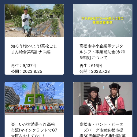
知ろう!食べよう!高松ごじ
高松市中小企業等デジタ
まん給食第9話 ナス編
ルシフト事業補助金(令和
5年度)について
再生 : 9,137回
再生 : 616回
公開 : 2023.8.25
公開 : 2023.7.28
楽しいが大渋滞ッ?! 高松
高松市・セント・ピータ
市流!マインクラフトでG7
ーズバーグ市姉妹都市提
大臣をおもてなし!
携60周年記念式典動画(英