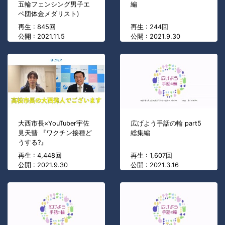
五輪フェンシング男子エ
編
ペ団体金メダリスト)
再生 : 845回
再生 : 244回
公開 : 2021.11.5
公開 : 2021.9.30
大西市長×YouTuber宇佐
広げよう手話の輪 part5
見天彗 『ワクチン接種ど
総集編
うする?』
再生 : 4,448回
再生 : 1,607回
公開 : 2021.9.30
公開 : 2021.3.16