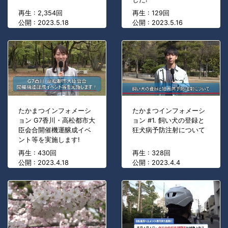
再生 : 2,354回
再生 : 129回
公開 : 2023.5.18
公開 : 2023.5.16
たかまつインフォメーシ
たかまつインフォメーシ
ョン G7香川・高松都市大
ョン #1. 飼い犬の登録と
臣会合開催機運醸成イベ
狂犬病予防注射について
ント等を実施します!
再生 : 430回
再生 : 328回
公開 : 2023.4.18
公開 : 2023.4.4