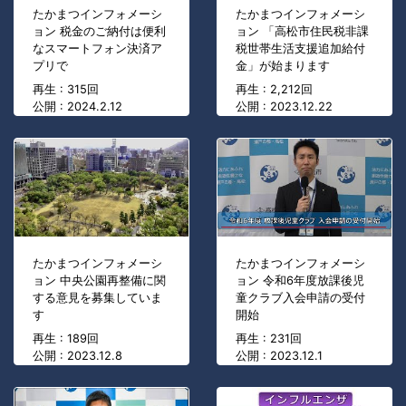
たかまつインフォメーシ
たかまつインフォメーシ
ョン 税金のご納付は便利
ョン 「高松市住民税非課
なスマートフォン決済ア
税世帯生活支援追加給付
プリで
金」が始まります
再生 : 315回
再生 : 2,212回
公開 : 2024.2.12
公開 : 2023.12.22
たかまつインフォメーシ
たかまつインフォメーシ
ョン 中央公園再整備に関
ョン 令和6年度放課後児
する意見を募集していま
童クラブ入会申請の受付
す
開始
再生 : 189回
再生 : 231回
公開 : 2023.12.8
公開 : 2023.12.1