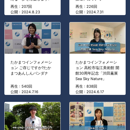
再生 : 207回
再生 : 226回
公開 : 2024.8.23
公開 : 2024.7.31
たかまつインフォメーシ
たかまつインフォメーシ
ョン ご存じですか?たか
ョン 高松市塩江美術館 開
まつあんしんバンダナ
館30周年記念「渋田薫展
Sea Sky Nature」
再生 : 540回
再生 : 838回
公開 : 2024.7.16
公開 : 2024.6.17