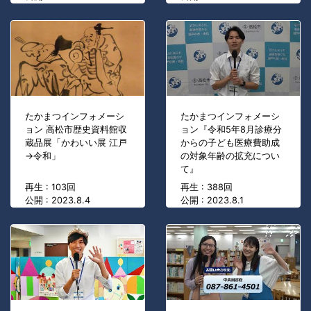
たかまつインフォメーシ
たかまつインフォメーシ
ョン 高松市歴史資料館収
ョン『令和5年8月診療分
蔵品展「かわいい展 江戸
からの子ども医療費助成
→令和」
の対象年齢の拡充につい
て』
再生 : 103回
再生 : 388回
公開 : 2023.8.4
公開 : 2023.8.1