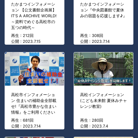
たかまつインフォメーシ
たかまつインフォメーシ
ョン 【公文書館企画展】
ョン『中央図書館で夏休
IT'S A ARCHIVE WORLD!
みの宿題を応援します♪』
～資料でめぐる高松市の
五つの時代～
再生 : 212回
再生 : 308回
公開 : 2023.7.15
公開 : 2023.7.14
高松市インフォメーショ
高松インフォメーション
ン 住まいの補助金全部載
(こども未来館 夏休みチャ
せ!『高松市豊かな住まい
レンジ教室)
情報』をご利用ください
再生 : 681回
再生 : 280回
公開 : 2023.7.14
公開 : 2023.7.4