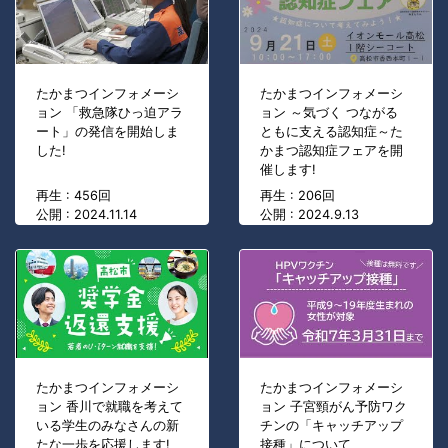
たかまつインフォメーシ
たかまつインフォメーシ
ョン 「救急隊ひっ迫アラ
ョン ～気づく つながる
ート」の発信を開始しま
ともに支える認知症～た
した!
かまつ認知症フェアを開
催します!
再生 : 456回
再生 : 206回
公開 : 2024.11.14
公開 : 2024.9.13
たかまつインフォメーシ
たかまつインフォメーシ
ョン 香川で就職を考えて
ョン 子宮頸がん予防ワク
いる学生のみなさんの新
チンの「キャッチアップ
たな一歩を応援します!
接種」について