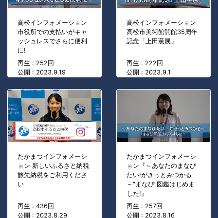
高松インフォメーション
高松インフォメーション
市役所での支払いがキャ
高松市美術館開館35周年
ッシュレスでさらに便利
記念「上田薫展」
に!
再生 : 252回
再生 : 222回
公開 : 2023.9.19
公開 : 2023.9.1
たかまつインフォメーシ
たかまつインフォメーシ
ョン 新しいふるさと納税
ョン『～あなたのまなび
旅先納税をご利用くださ
たい!がきっとみつかる
い
～“まなび”図鑑はじめま
した!』
再生 : 436回
再生 : 257回
公開 : 2023.8.29
公開 : 2023.8.16