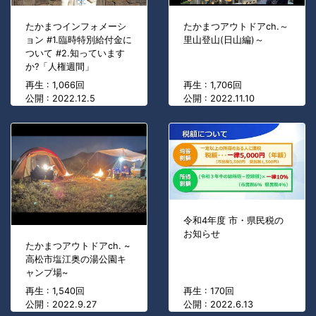
たかまつインフォメーシ
たかまつアウトドアch.～
ョン #1.臨時特別給付金に
里山登山(日山編)～
ついて #2.知っています
か?「人権週間」
再生 : 1,066回
再生 : 1,706回
公開 : 2022.12.5
公開 : 2022.11.10
令和4年度 市・県民税の
お知らせ
たかまつアウトドアch. ~
高松市塩江奥の湯公園キ
ャンプ場~
再生 : 1,540回
再生 : 170回
公開 : 2022.9.27
公開 : 2022.6.13