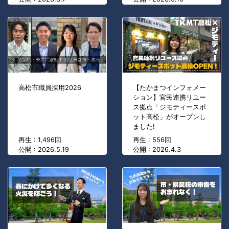
高松市職員採用2026
【たかまつインフォメー
ション】官民連携リユー
ス拠点「ジモティースポ
ット高松」がオープンし
ました!
再生 : 1,496回
再生 : 556回
公開 : 2026.5.19
公開 : 2026.4.3