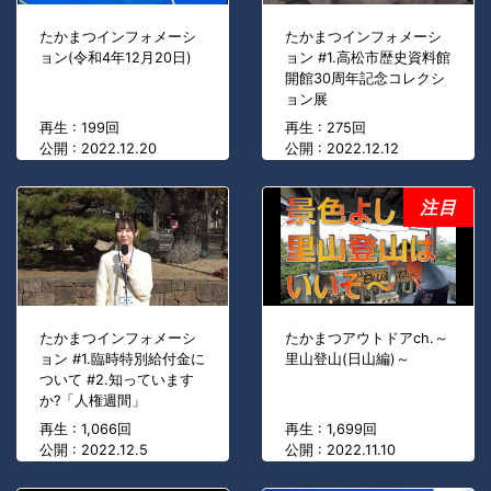
たかまつインフォメーシ
たかまつインフォメーシ
ョン(令和4年12月20日)
ョン #1.高松市歴史資料館
開館30周年記念コレクシ
ョン展
再生 : 199回
再生 : 275回
公開 : 2022.12.20
公開 : 2022.12.12
注目
たかまつインフォメーシ
たかまつアウトドアch.～
ョン #1.臨時特別給付金に
里山登山(日山編)～
ついて #2.知っています
か?「人権週間」
再生 : 1,066回
再生 : 1,699回
公開 : 2022.12.5
公開 : 2022.11.10