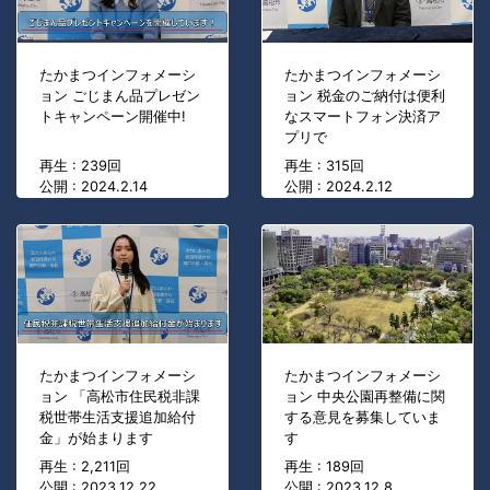
たかまつインフォメーシ
たかまつインフォメーシ
ョン ごじまん品プレゼン
ョン 税金のご納付は便利
トキャンペーン開催中!
なスマートフォン決済ア
プリで
再生 : 239回
再生 : 315回
公開 : 2024.2.14
公開 : 2024.2.12
たかまつインフォメーシ
たかまつインフォメーシ
ョン 「高松市住民税非課
ョン 中央公園再整備に関
税世帯生活支援追加給付
する意見を募集していま
金」が始まります
す
再生 : 2,211回
再生 : 189回
公開 : 2023.12.22
公開 : 2023.12.8