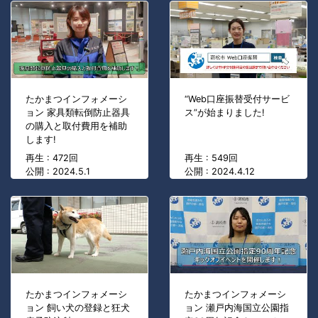
たかまつインフォメーシ
“Web口座振替受付サービ
ョン 家具類転倒防止器具
ス”が始まりました!
の購入と取付費用を補助
します!
再生 : 472回
再生 : 549回
公開 : 2024.5.1
公開 : 2024.4.12
たかまつインフォメーシ
たかまつインフォメーシ
ョン 飼い犬の登録と狂犬
ョン 瀬戸内海国立公園指