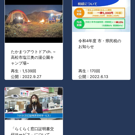
令和4年度 市・県民税の
お知らせ
たかまつアウトドアch. ~
高松市塩江奥の湯公園キ
ャンプ場~
再生 : 1,539回
再生 : 170回
公開 : 2022.9.27
公開 : 2022.6.13
「らくらく窓口証明書交
付サービス」について