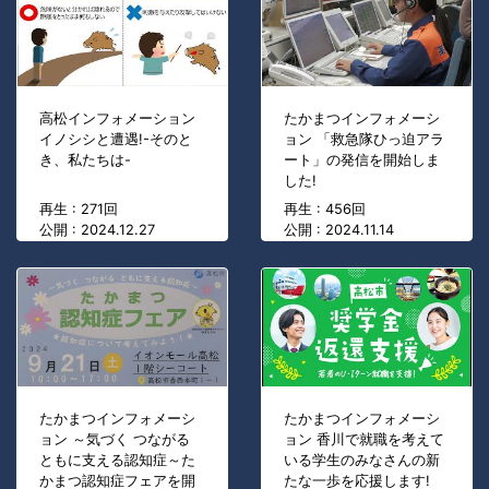
高松インフォメーション
たかまつインフォメーシ
イノシシと遭遇!-そのと
ョン 「救急隊ひっ迫アラ
き、私たちは-
ート」の発信を開始しま
した!
再生 : 271回
再生 : 456回
公開 : 2024.12.27
公開 : 2024.11.14
たかまつインフォメーシ
たかまつインフォメーシ
ョン ～気づく つながる
ョン 香川で就職を考えて
ともに支える認知症～た
いる学生のみなさんの新
かまつ認知症フェアを開
たな一歩を応援します!