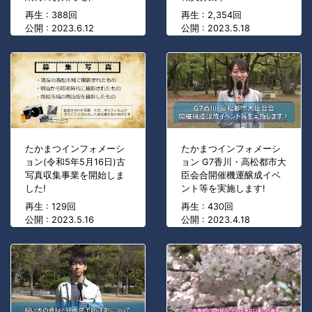
再生 : 388回
再生 : 2,354回
公開 : 2023.6.12
公開 : 2023.5.18
たかまつインフォメーシ
たかまつインフォメーシ
ョン(令和5年5月16日)古
ョン G7香川・高松都市大
写真収集事業を開始しま
臣会合開催機運醸成イベ
した!
ント等を実施します!
再生 : 129回
再生 : 430回
公開 : 2023.5.16
公開 : 2023.4.18