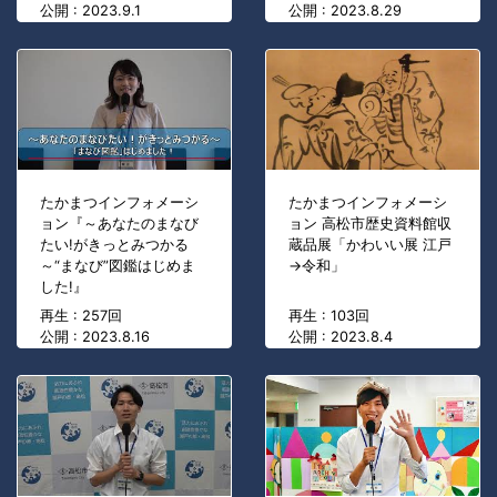
公開 : 2023.9.1
公開 : 2023.8.29
たかまつインフォメーシ
たかまつインフォメーシ
ョン『～あなたのまなび
ョン 高松市歴史資料館収
たい!がきっとみつかる
蔵品展「かわいい展 江戸
～“まなび”図鑑はじめま
→令和」
した!』
再生 : 257回
再生 : 103回
公開 : 2023.8.16
公開 : 2023.8.4