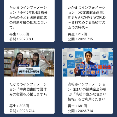
たかまつインフォメーシ
たかまつインフォメーシ
ョン『令和5年8月診療分
ョン 【公文書館企画展】
からの子ども医療費助成
IT'S A ARCHIVE WORLD!
の対象年齢の拡充につい
～資料でめぐる高松市の
て』
五つの時代～
再生 : 388回
再生 : 212回
公開 : 2023.8.1
公開 : 2023.7.15
たかまつインフォメーシ
高松市インフォメーショ
ョン『中央図書館で夏休
ン 住まいの補助金全部載
みの宿題を応援します♪』
せ!『高松市豊かな住まい
情報』をご利用ください
再生 : 308回
再生 : 681回
公開 : 2023.7.14
公開 : 2023.7.14