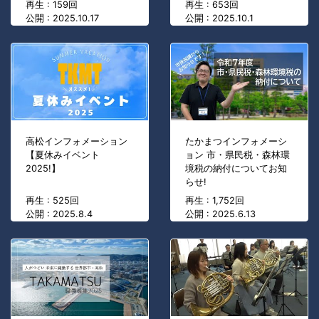
再生 : 159回
再生 : 653回
公開 : 2025.10.17
公開 : 2025.10.1
高松インフォメーション
たかまつインフォメーシ
【夏休みイベント
ョン 市・県民税・森林環
2025!】
境税の納付についてお知
らせ!
再生 : 525回
再生 : 1,752回
公開 : 2025.8.4
公開 : 2025.6.13