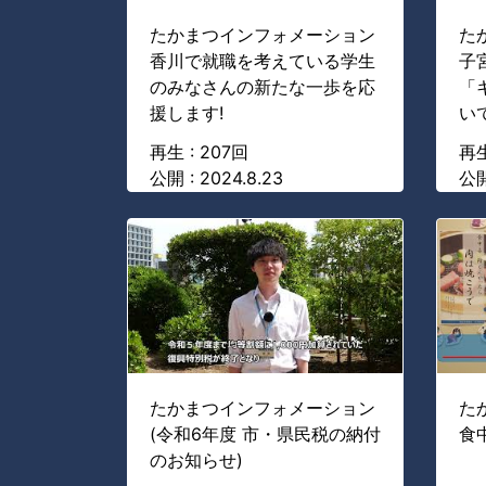
たかまつインフォメーション
た
香川で就職を考えている学生
子
のみなさんの新たな一歩を応
「
援します!
い
再生 : 207回
再生
公開 : 2024.8.23
公開
たかまつインフォメーション
た
(令和6年度 市・県民税の納付
食
のお知らせ)