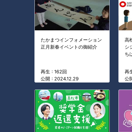
たかまつインフォメーション
高
正月新春イベントの御紹介
シ
ち
再生 : 162回
再生
公開 : 2024.12.29
公開