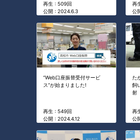
再生 : 509回
再生
公開 : 2024.6.3
公開
“Web口座振替受付サービ
た
ス”が始まりました!
飼
射
再生 : 549回
再生
公開 : 2024.4.12
公開 