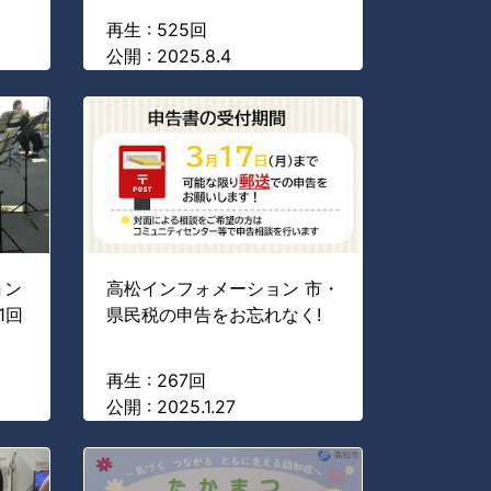
再生 : 525回
公開 : 2025.8.4
ョン
高松インフォメーション 市・
1回
県民税の申告をお忘れなく!
】
再生 : 267回
公開 : 2025.1.27