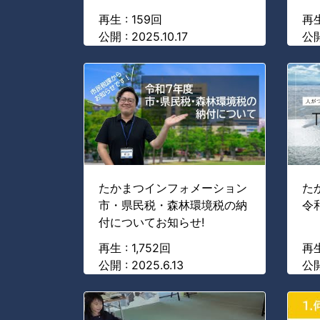
再生 : 159回
再生
公開 : 2025.10.17
公開 
たかまつインフォメーション
た
市・県民税・森林環境税の納
令
付についてお知らせ!
再生 : 1,752回
再生
公開 : 2025.6.13
公開