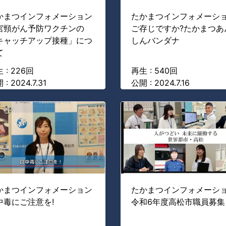
かまつインフォメーション
たかまつインフォメーシ
宮頸がん予防ワクチンの
ご存じですか?たかまつあ
キャッチアップ接種」につ
しんバンダナ
て
 : 226回
再生 : 540回
 : 2024.7.31
公開 : 2024.7.16
かまつインフォメーション
たかまつインフォメーシ
中毒にご注意を!
令和6年度高松市職員募集