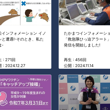
松インフォメーション イノ
たかまつインフォメーシ
シと遭遇!-そのとき、私た
「救急隊ひっ迫アラート
は-
発信を開始しました!
 : 271回
再生 : 456回
 : 2024.12.27
公開 : 2024.11.14