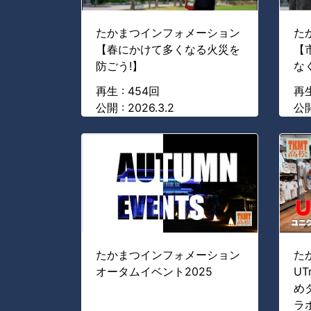
たかまつインフォメーション
た
【春にかけて多くなる火災を
【
防ごう!】
な
再生 : 454回
再生
公開 : 2026.3.2
公開
たかまつインフォメーション
た
オータムイベント2025
U
め
ラ